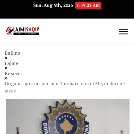
Sun. Aug 9th, 2026
7:39:23 AM
Lajmishqip.net
Lajmishqip
Ballina
Lajme
Kosovë
Dogana njofton për mbi 1 miliard euro të hyra deri në
gusht