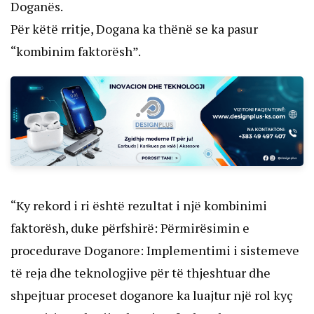
Doganës.
Për këtë rritje, Dogana ka thënë se ka pasur
“kombinim faktorësh”.
“Ky rekord i ri është rezultat i një kombinimi
faktorësh, duke përfshirë: Përmirësimin e
procedurave Doganore: Implementimi i sistemeve
të reja dhe teknologjive për të thjeshtuar dhe
shpejtuar proceset doganore ka luajtur një rol kyç