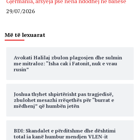
Gjermania, arsyeja pse nëna ndodhej në banesë
29/07/2026
Më të lexuarat
Avokati Halilaj zbulon plagosjen dhe sulmin
me mitraloz: “Isha cak i Fatonit, nuk e vrau
rusin”
Joshua thyhet shpirtërisht pas tragjedisë,
zbulohet mesazhi rrëqethës për “burrat e
mëdhenj” që humbën jetën
BDI: Skandalet e përditshme dhe dështimi
total ia kanë humbur mendjen VLEN-it