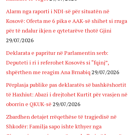
Alarm nga raporti i NDI-së për situatën në
Kosovë: Oferta me 6 pika e AAK-së shihet si rruga
për të ndalur ikjen e qytetarëve thotë Gjini
29/07/2026
Deklarata e papritur në Parlamentin serb:
Deputeti i ri i referohet Kosovës si “fqinj”,
shpërthen me reagim Ana Brnabiq
29/07/2026
Përplasja publike pas deklaratës së bashkëshortit
të Haxhiut: Abazi i drejtohet Kurtit për vrasjen në
oborrin e QKUK-së
29/07/2026
Zbardhen detajet rrëqethëse të tragjedisë në
Shkodër: Familja sapo ishte kthyer nga