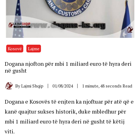
Kosovë
Lajme
Dogana njofton për mbi 1 miliard euro të hyra deri
në gusht
By
Lajmi Shqip
01/08/2024
1 minute, 48 seconds Read
Dogana e Kosovës të enjten ka njoftuar për atë që e
kanë quajtur sukses historik, duke mbledhur për
mbi 1 miliard euro të hyra deri në gusht të këtij
viti.