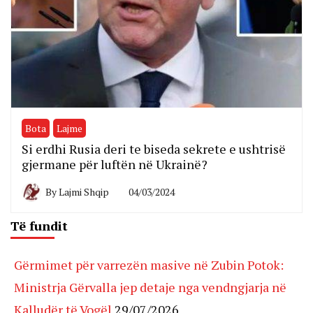
Bota
Lajme
Si erdhi Rusia deri te biseda sekrete e ushtrisë
gjermane për luftën në Ukrainë?
By
Lajmi Shqip
04/03/2024
Të fundit
Gërmimet për varrezën masive në Zubin Potok:
Ministrja Gërvalla jep detaje nga vendngjarja në
Kalludër të Vogël
29/07/2026