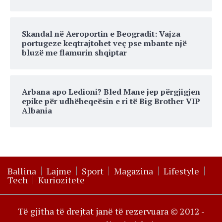
Skandal në Aeroportin e Beogradit: Vajza
portugeze keqtrajtohet veç pse mbante një
bluzë me flamurin shqiptar
Arbana apo Ledioni? Bled Mane jep përgjigjen
epike për udhëheqeësin e ri të Big Brother VIP
Albania
Ballina
Lajme
Sport
Magazina
Lifestyle
Tech
Kuriozitete
Të gjitha të drejtat janë të rezervuara © 2012 -