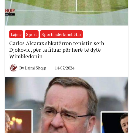
Lajme
Sport
Sporti ndërkombëtar
Carlos Alcaraz shkatërron tenistin serb
Djokovic, për ta fituar për herë të dytë
Wimbledonin
By
Lajmi Shqip
14/07/2024