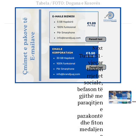
Tabela / FOTO: Dogana e Kosovës
Next
Turku 51-
vjeçar
trazon
rrjetet
sociale,
befason të
gjithë me
paraqitjen
e
pazakontë
dhe fiton
medaljen
e