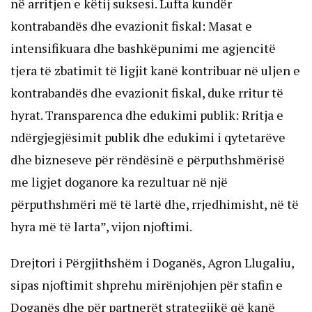
në arritjen e këtij suksesi. Lufta kundër
kontrabandës dhe evazionit fiskal: Masat e
intensifikuara dhe bashkëpunimi me agjencitë
tjera të zbatimit të ligjit kanë kontribuar në uljen e
kontrabandës dhe evazionit fiskal, duke rritur të
hyrat. Transparenca dhe edukimi publik: Rritja e
ndërgjegjësimit publik dhe edukimi i qytetarëve
dhe bizneseve për rëndësinë e përputhshmërisë
me ligjet doganore ka rezultuar në një
përputhshmëri më të lartë dhe, rrjedhimisht, në të
hyra më të larta”, vijon njoftimi.
Drejtori i Përgjithshëm i Doganës, Agron Llugaliu,
sipas njoftimit shprehu mirënjohjen për stafin e
Doganës dhe për partnerët strategjikë që kanë