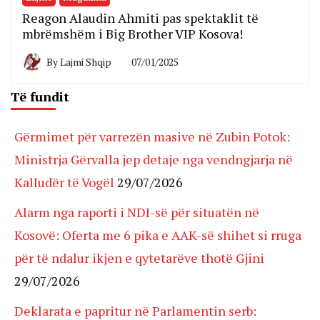
Reagon Alaudin Ahmiti pas spektaklit të
mbrëmshëm i Big Brother VIP Kosova!
By
Lajmi Shqip
07/01/2025
Të fundit
Gërmimet për varrezën masive në Zubin Potok:
Ministrja Gërvalla jep detaje nga vendngjarja në
Kalludër të Vogël
29/07/2026
Alarm nga raporti i NDI-së për situatën në
Kosovë: Oferta me 6 pika e AAK-së shihet si rruga
për të ndalur ikjen e qytetarëve thotë Gjini
29/07/2026
Deklarata e papritur në Parlamentin serb: