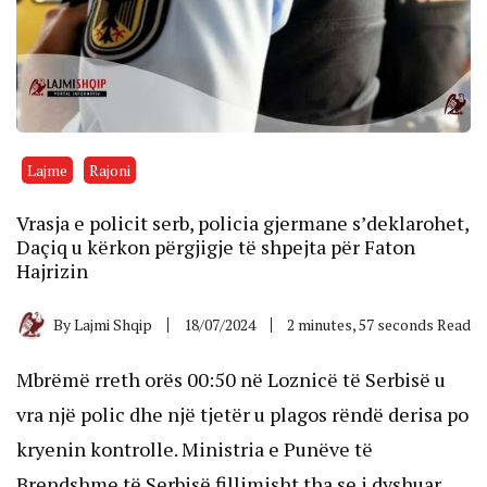
Lajme
Rajoni
Vrasja e policit serb, policia gjermane s’deklarohet,
Daçiq u kërkon përgjigje të shpejta për Faton
Hajrizin
By
Lajmi Shqip
18/07/2024
2 minutes, 57 seconds Read
Mbrëmë rreth orës 00:50 në Loznicë të Serbisë u
vra një polic dhe një tjetër u plagos rëndë derisa po
kryenin kontrolle. Ministria e Punëve të
Brendshme të Serbisë fillimisht tha se i dyshuar