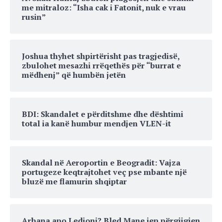
me mitraloz: “Isha cak i Fatonit, nuk e vrau
rusin”
Joshua thyhet shpirtërisht pas tragjedisë,
zbulohet mesazhi rrëqethës për “burrat e
mëdhenj” që humbën jetën
BDI: Skandalet e përditshme dhe dështimi
total ia kanë humbur mendjen VLEN-it
Skandal në Aeroportin e Beogradit: Vajza
portugeze keqtrajtohet veç pse mbante një
bluzë me flamurin shqiptar
Arbana apo Ledioni? Bled Mane jep përgjigjen