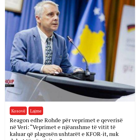
Kosovë
Lajme
Reagon edhe Rohde për veprimet e qeverisë
në Veri: “Veprimet e njëanshme të vitit të
kaluar që plagosën ushtarët e KFOR-it, nuk