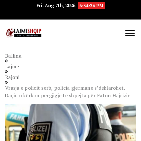
Fri. Aug 7th, 2026
6:34:37 PM
Lajmishqip.net
Lajmishqip
Ballina
Lajme
Rajoni
Vrasja e policit serb, policia gjermane s’deklarohet,
Daçiq u kërkon përgjigje të shpejta për Faton Hajrizin