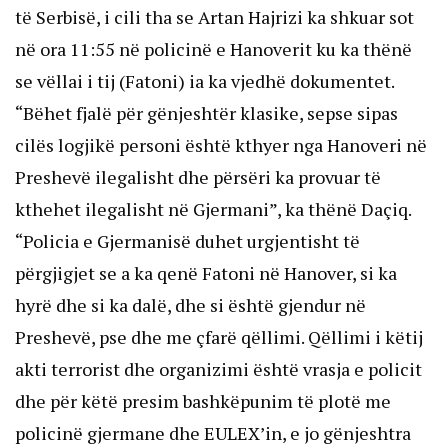
të Serbisë, i cili tha se Artan Hajrizi ka shkuar sot
në ora 11:55 në policinë e Hanoverit ku ka thënë
se vëllai i tij (Fatoni) ia ka vjedhë dokumentet.
“Bëhet fjalë për gënjeshtër klasike, sepse sipas
cilës logjikë personi është kthyer nga Hanoveri në
Preshevë ilegalisht dhe përsëri ka provuar të
kthehet ilegalisht në Gjermani”, ka thënë Daçiq.
“Policia e Gjermanisë duhet urgjentisht të
përgjigjet se a ka qenë Fatoni në Hanover, si ka
hyrë dhe si ka dalë, dhe si është gjendur në
Preshevë, pse dhe me çfarë qëllimi. Qëllimi i këtij
akti terrorist dhe organizimi është vrasja e policit
dhe për këtë presim bashkëpunim të plotë me
policinë gjermane dhe EULEX’in, e jo gënjeshtra