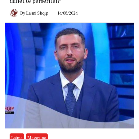
duhet të përsëriten”
By
Lajmi Shqip
14/08/2024
Lajme
Magazina