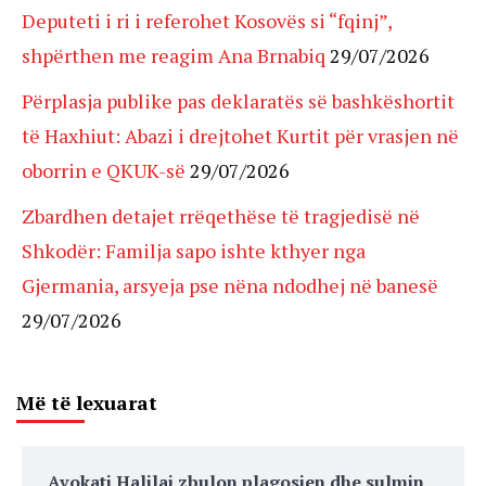
Deputeti i ri i referohet Kosovës si “fqinj”,
shpërthen me reagim Ana Brnabiq
29/07/2026
Përplasja publike pas deklaratës së bashkëshortit
të Haxhiut: Abazi i drejtohet Kurtit për vrasjen në
oborrin e QKUK-së
29/07/2026
Zbardhen detajet rrëqethëse të tragjedisë në
Shkodër: Familja sapo ishte kthyer nga
Gjermania, arsyeja pse nëna ndodhej në banesë
29/07/2026
Më të lexuarat
Avokati Halilaj zbulon plagosjen dhe sulmin