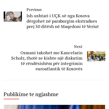
Previous
Ish-ushtari i UÇK-së nga Kosova
dërgohet në paraburgim ekstradues
prej 30 ditësh në Maqedoni të Veriut
Next
Osmani takohet me Kancelarin
Scholz, thotë se kishte një diskutim
të rëndësishëm për integrimin
euroatlantik të Kosovës
Publikime te ngjashme