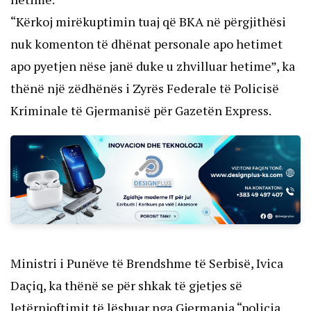
“Kërkoj mirëkuptimin tuaj që BKA në përgjithësi
nuk komenton të dhënat personale apo hetimet
apo pyetjen nëse janë duke u zhvilluar hetime”, ka
thënë një zëdhënës i Zyrës Federale të Policisë
Kriminale të Gjermanisë për Gazetën Express.
Ministri i Punëve të Brendshme të Serbisë, Ivica
Daçiq, ka thënë se për shkak të gjetjes së
letërnjoftimit të lëshuar nga Gjermania “policia