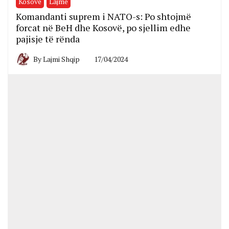
Kosovë
Lajme
Komandanti suprem i NATO-s: Po shtojmë
forcat në BeH dhe Kosovë, po sjellim edhe
pajisje të rënda
By
Lajmi Shqip
17/04/2024