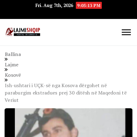
Fri. Aug 7th, 2026
9:05:14 PM
Lajmishqip.net
Lajmishqip
Ballina
Lajme
Kosovë
Ish-ushtari i UÇK-së nga Kosova dërgohet në
paraburgim ekstradues prej 30 ditësh në Maqedoni të
Veriut