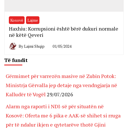
Kosovë
Lajme
Haxhiu: Korrupsioni është bërë dukuri normale
në këtë Qeveri
By
Lajmi Shqip
01/05/2024
Të fundit
Gërmimet për varrezën masive në Zubin Potok:
Ministrja Gërvalla jep detaje nga vendngjarja në
Kalludër të Vogël
29/07/2026
Alarm nga raporti i NDI-së për situatën në
Kosovë: Oferta me 6 pika e AAK-së shihet si rruga
për të ndalur ikjen e qytetarëve thotë Gjini