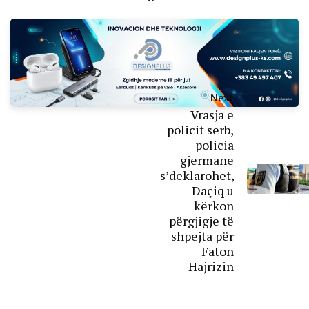
Next
Vrasja e
policit serb,
policia
gjermane
s’deklarohet,
Daçiq u
kërkon
përgjigje të
shpejta për
Faton
Hajrizin