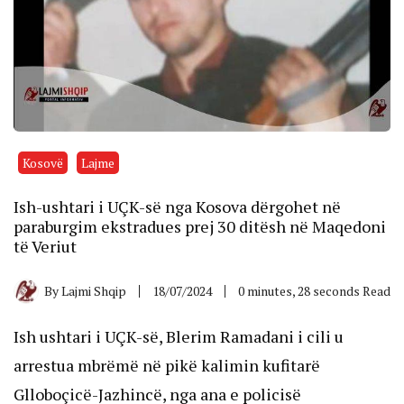
Kosovë
Lajme
Ish-ushtari i UÇK-së nga Kosova dërgohet në
paraburgim ekstradues prej 30 ditësh në Maqedoni
të Veriut
By
Lajmi Shqip
18/07/2024
0 minutes, 28 seconds Read
Ish ushtari i UÇK-së, Blerim Ramadani i cili u
arrestua mbrëmë në pikë kalimin kufitarë
Glloboçicë-Jazhincë, nga ana e policisë