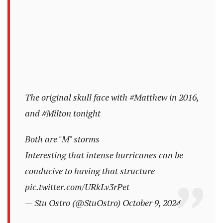
The original skull face with
#Matthew
in 2016,
and
#Milton
tonight
Both are "M" storms
Interesting that intense hurricanes can be
conducive to having that structure
pic.twitter.com/URkLv3rPet
— Stu Ostro (@StuOstro)
October 9, 2024