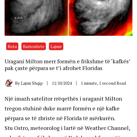
Bota
Kuriozitete
Lajme
Uragani Milton merr formën e frikshme të ‘kafkës’
pak çaste përpara se t’i afrohet Floridas
By
Lajmi Shqip
11/10/2024
1 minute, 1 second Read
Një imazh satelitor rrëqethës i uraganit Milton
tregon stuhinë duke marrë formën e një kafke
përpara se të zbriste në Florida të mërkurën.
Stu Ostro, meteorolog i lartë në Weather Channel,