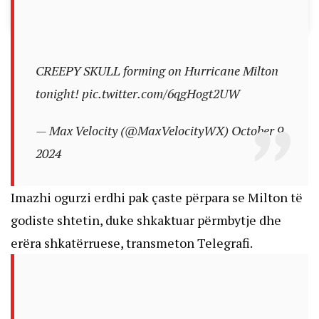
CREEPY SKULL forming on Hurricane Milton
tonight!
pic.twitter.com/6qgHogt2UW
— Max Velocity (@MaxVelocityWX)
October 9,
2024
Imazhi ogurzi erdhi pak çaste përpara se Milton të
godiste shtetin, duke shkaktuar përmbytje dhe
erëra shkatërruese, transmeton Telegrafi.