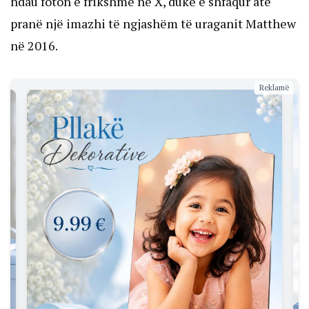
ndau foton e frikshme në X, duke e shfaqur atë
pranë një imazhi të ngjashëm të uraganit Matthew
në 2016.
Reklamë