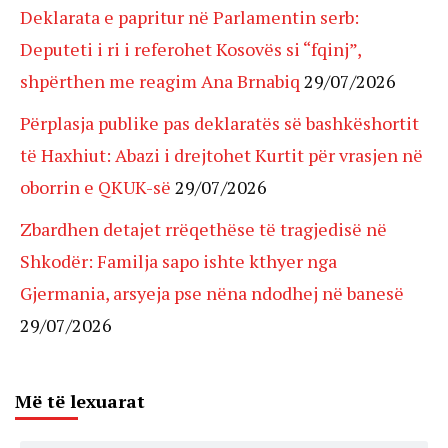
Deklarata e papritur në Parlamentin serb:
Deputeti i ri i referohet Kosovës si “fqinj”,
shpërthen me reagim Ana Brnabiq
29/07/2026
Përplasja publike pas deklaratës së bashkëshortit
të Haxhiut: Abazi i drejtohet Kurtit për vrasjen në
oborrin e QKUK-së
29/07/2026
Zbardhen detajet rrëqethëse të tragjedisë në
Shkodër: Familja sapo ishte kthyer nga
Gjermania, arsyeja pse nëna ndodhej në banesë
29/07/2026
Më të lexuarat