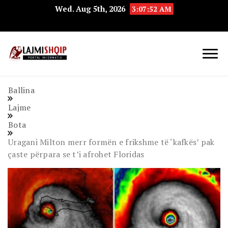
Wed. Aug 5th, 2026
3:07:53 AM
Lajmishqip.net
Lajmishqip
Ballina
Lajme
Bota
Uragani Milton merr formën e frikshme të ‘kafkës’ pak
çaste përpara se t’i afrohet Floridas