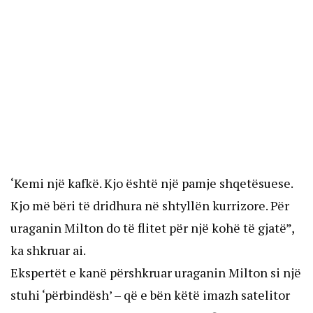
‘Kemi një kafkë. Kjo është një pamje shqetësuese.
Kjo më bëri të dridhura në shtyllën kurrizore. Për
uraganin Milton do të flitet për një kohë të gjatë”,
ka shkruar ai.
Ekspertët e kanë përshkruar uraganin Milton si një
stuhi ‘përbindësh’ – që e bën këtë imazh satelitor