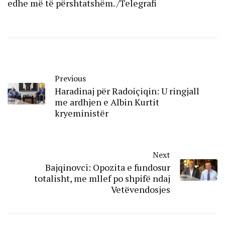
edhe më të përshtatshëm. /Telegrafi
Previous
Haradinaj për Radoiçiqin: U ringjall
me ardhjen e Albin Kurtit
kryeministër
Next
Bajqinovci: Opozita e fundosur
totalisht, me mllef po shpifë ndaj
Vetëvendosjes