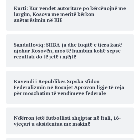
Kurti: Kur vendet autoritare po kërcënojnë me
largim, Kosova me meritë kërkon
anëtarësimin në KiE
Sandulloviq: SHBA-ja dhe fuqitë e tjera kanë
njohur Kosovën, mos të humbim kohë sepse
rezultati do të jetë i njëjtë
Kuvendi i Republikës Srpska sfidon
Federalizmin në Bosnje! Aprovon ligje të reja
për moszbatim të vendimeve federale
Ndërron jetë futbollisti shqiptar në Itali, 16-
vjeçari u aksidentua me makinë