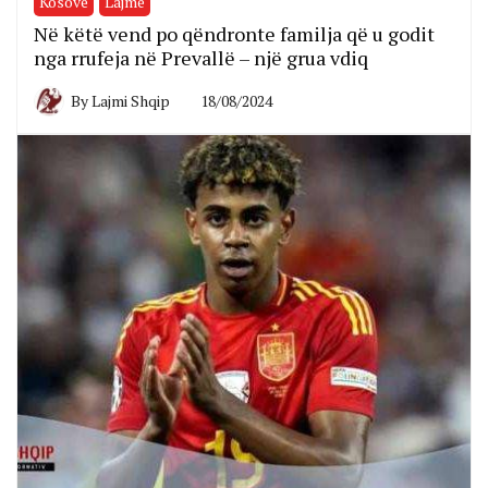
Kosovë
Lajme
Në këtë vend po qëndronte familja që u godit
nga rrufeja në Prevallë – një grua vdiq
By
Lajmi Shqip
18/08/2024