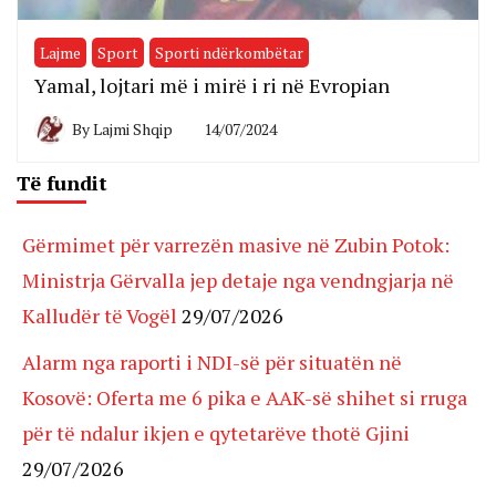
Lajme
Sport
Sporti ndërkombëtar
Yamal, lojtari më i mirë i ri në Evropian
By
Lajmi Shqip
14/07/2024
Të fundit
Gërmimet për varrezën masive në Zubin Potok:
Ministrja Gërvalla jep detaje nga vendngjarja në
Kalludër të Vogël
29/07/2026
Alarm nga raporti i NDI-së për situatën në
Kosovë: Oferta me 6 pika e AAK-së shihet si rruga
për të ndalur ikjen e qytetarëve thotë Gjini
29/07/2026