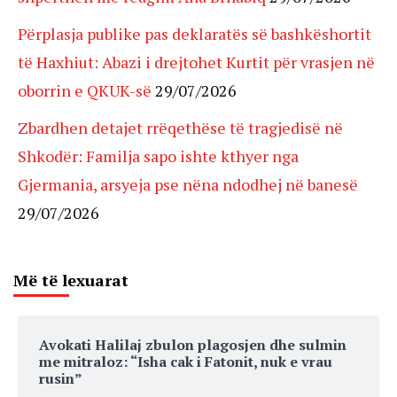
Përplasja publike pas deklaratës së bashkëshortit
të Haxhiut: Abazi i drejtohet Kurtit për vrasjen në
oborrin e QKUK-së
29/07/2026
Zbardhen detajet rrëqethëse të tragjedisë në
Shkodër: Familja sapo ishte kthyer nga
Gjermania, arsyeja pse nëna ndodhej në banesë
29/07/2026
Më të lexuarat
Avokati Halilaj zbulon plagosjen dhe sulmin
me mitraloz: “Isha cak i Fatonit, nuk e vrau
rusin”