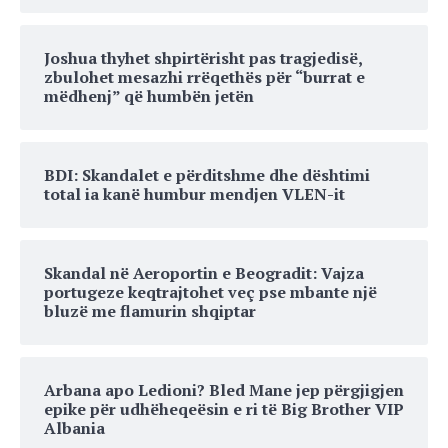
Joshua thyhet shpirtërisht pas tragjedisë,
zbulohet mesazhi rrëqethës për “burrat e
mëdhenj” që humbën jetën
BDI: Skandalet e përditshme dhe dështimi
total ia kanë humbur mendjen VLEN-it
Skandal në Aeroportin e Beogradit: Vajza
portugeze keqtrajtohet veç pse mbante një
bluzë me flamurin shqiptar
Arbana apo Ledioni? Bled Mane jep përgjigjen
epike për udhëheqeësin e ri të Big Brother VIP
Albania