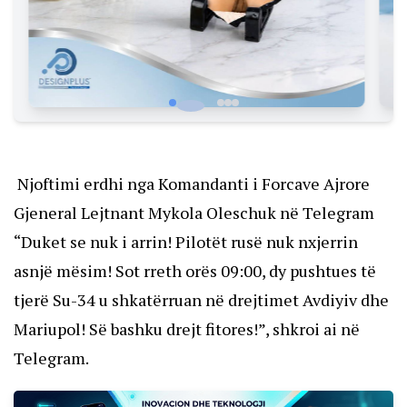
Njoftimi erdhi nga Komandanti i Forcave Ajrore
Gjeneral Lejtnant Mykola
Oleschuk në Telegram
“Duket se nuk i arrin! Pilotët rusë nuk nxjerrin
asnjë mësim! Sot rreth orës 09:00, dy pushtues të
tjerë Su-34 u shkatërruan në drejtimet Avdiyiv dhe
Mariupol! Së bashku drejt fitores!”, shkroi ai në
Telegram.