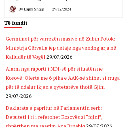
By
Lajmi Shqip
29/12/2024
Të fundit
Gërmimet për varrezën masive në Zubin Potok:
Ministrja Gërvalla jep detaje nga vendngjarja në
Kalludër të Vogël
29/07/2026
Alarm nga raporti i NDI-së për situatën në
Kosovë: Oferta me 6 pika e AAK-së shihet si rruga
për të ndalur ikjen e qytetarëve thotë Gjini
29/07/2026
Deklarata e papritur në Parlamentin serb:
Deputeti i ri i referohet Kosovës si “fqinj”,
shpërthen me reagim Ana Brnabiq
29/07/2026