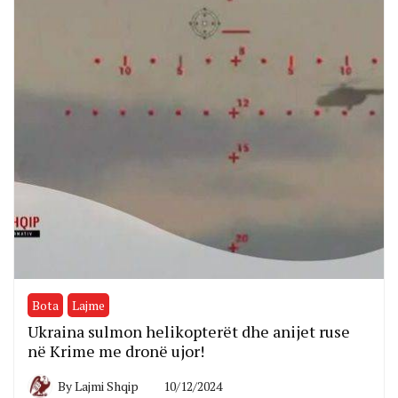
Bota
Lajme
Ukraina sulmon helikopterët dhe anijet ruse
në Krime me dronë ujor!
By
Lajmi Shqip
10/12/2024