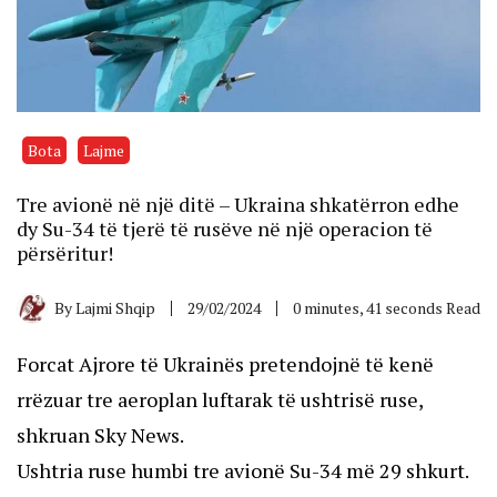
Bota
Lajme
Tre avionë në një ditë – Ukraina shkatërron edhe
dy Su-34 të tjerë të rusëve në një operacion të
përsëritur!
By
Lajmi Shqip
29/02/2024
0 minutes, 41 seconds Read
Forcat Ajrore të Ukrainës pretendojnë të kenë
rrëzuar tre aeroplan luftarak të ushtrisë ruse,
shkruan Sky News.
Ushtria ruse humbi tre avionë Su-34 më 29 shkurt.