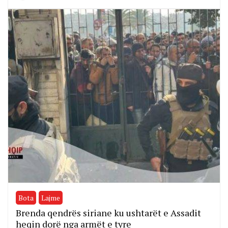
Bota
Lajme
Brenda qendrës siriane ku ushtarët e Assadit
heqin dorë nga armët e tyre