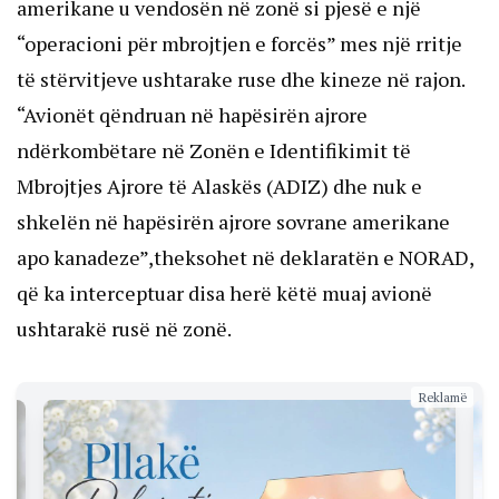
amerikane u vendosën në zonë si pjesë e një
“operacioni për mbrojtjen e forcës” mes një rritje
të stërvitjeve ushtarake ruse dhe kineze në rajon.
“Avionët qëndruan në hapësirën ajrore
ndërkombëtare në Zonën e Identifikimit të
Mbrojtjes Ajrore të Alaskës (ADIZ) dhe nuk e
shkelën në hapësirën ajrore sovrane amerikane
apo kanadeze”,theksohet në deklaratën e NORAD,
që ka interceptuar disa herë këtë muaj avionë
ushtarakë rusë në zonë.
Reklamë