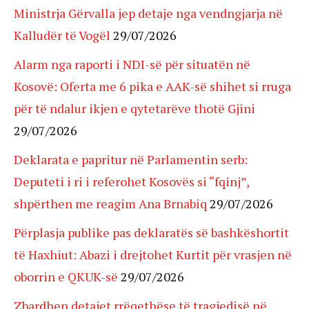
Ministrja Gërvalla jep detaje nga vendngjarja në
Kalludër të Vogël
29/07/2026
Alarm nga raporti i NDI-së për situatën në
Kosovë: Oferta me 6 pika e AAK-së shihet si rruga
për të ndalur ikjen e qytetarëve thotë Gjini
29/07/2026
Deklarata e papritur në Parlamentin serb:
Deputeti i ri i referohet Kosovës si “fqinj”,
shpërthen me reagim Ana Brnabiq
29/07/2026
Përplasja publike pas deklaratës së bashkëshortit
të Haxhiut: Abazi i drejtohet Kurtit për vrasjen në
oborrin e QKUK-së
29/07/2026
Zbardhen detajet rrëqethëse të tragjedisë në