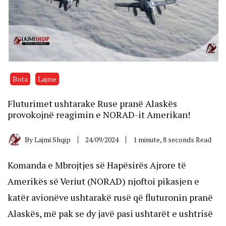
Bota
Lajme
Fluturimet ushtarake Ruse pranë Alaskës
provokojnë reagimin e NORAD-it Amerikan!
By
Lajmi Shqip
24/09/2024
1 minute, 8 seconds Read
Komanda e Mbrojtjes së Hapësirës Ajrore të
Amerikës së Veriut (NORAD) njoftoi pikasjen e
katër avionëve ushtarakë rusë që fluturonin pranë
Alaskës, më pak se dy javë pasi ushtarët e ushtrisë