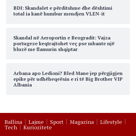
BDI: Skandalet e përditshme dhe dështimi
total ia kanë humbur mendjen VLEN-it
Skandal në Aeroportin e Beogradit: Vajza
portugeze keqtrajtohet veç pse mbante një
bluzë me flamurin shqiptar
Arbana apo Ledioni? Bled Mane jep përgjigjen
epike për udhëheqeësin e ri të Big Brother VIP
Albania
Ballina
Lajme
Sport
Magazina
Lifestyle
Tech
Kuriozitete