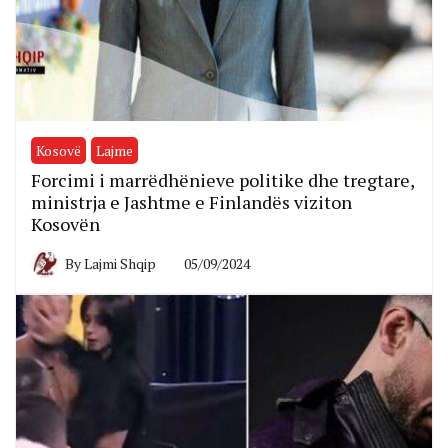
Kosovë
Lajme
Forcimi i marrëdhënieve politike dhe tregtare,
ministrja e Jashtme e Finlandës viziton
Kosovën
By
Lajmi Shqip
05/09/2024