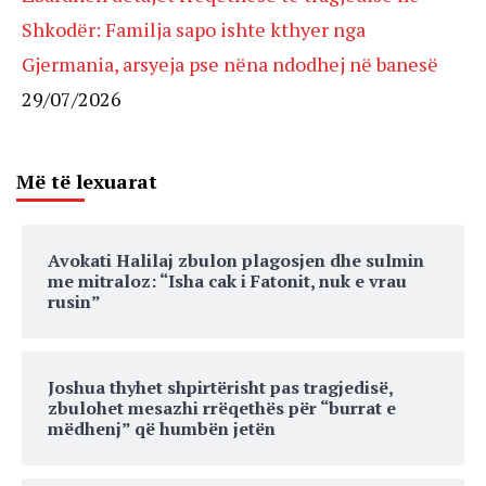
Shkodër: Familja sapo ishte kthyer nga
Gjermania, arsyeja pse nëna ndodhej në banesë
29/07/2026
Më të lexuarat
Avokati Halilaj zbulon plagosjen dhe sulmin
me mitraloz: “Isha cak i Fatonit, nuk e vrau
rusin”
Joshua thyhet shpirtërisht pas tragjedisë,
zbulohet mesazhi rrëqethës për “burrat e
mëdhenj” që humbën jetën