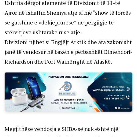
Ushtria dërgoi elementë të Divizionit të 11-të
Ajror në ishullin Shemya atje si një “show të forcës
së gatshme e vdekjeprurëse” në përgjigje të
stërvitjeve ushtarake ruse atje.
Divizioni njihet si Engjëjt Arktik dhe ata zakonisht
janë të vendosur në bazën e përbashkët Elmendorf-
Richardson dhe Fort Wainëright në Alaskë.
Megjithëse vendosja e SHBA-së nuk është një