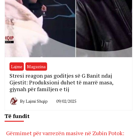
Lajme
Magazina
Stresi reagon pas goditjes së G Banit ndaj
Gjestit: Produksioni duhet të marrë masa,
gjynah për familjen e tij
By
Lajmi Shqip
09/02/2025
Të fundit
Gërmimet për varrezën masive në Zubin Potok: