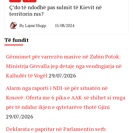
Ç’do të ndodhë pas sulmit të Kievit në
territorin rus?
By
Lajmi Shqip
15/08/2024
Të fundit
Gërmimet për varrezën masive në Zubin Potok:
Ministrja Gërvalla jep detaje nga vendngjarja në
Kalludër të Vogël
29/07/2026
Alarm nga raporti i NDI-së për situatën në
Kosovë: Oferta me 6 pika e AAK-së shihet si rruga
për të ndalur ikjen e qytetarëve thotë Gjini
29/07/2026
Deklarata e papritur në Parlamentin serb: