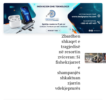
Next
Zbardhen
shkaqet e
tragjedisë
në resortin
zviceran: Si
fishekzjarret
e
shampanjës
shkaktuan
zjarrin
vdekjeprurës