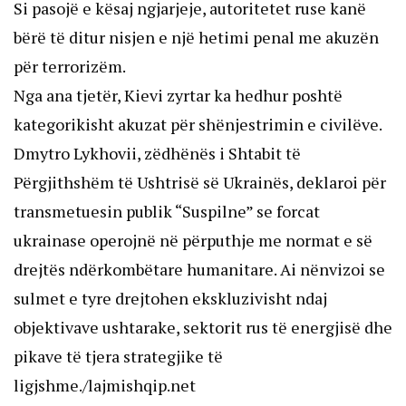
Si pasojë e kësaj ngjarjeje, autoritetet ruse kanë
bërë të ditur nisjen e një hetimi penal me akuzën
për terrorizëm.
Nga ana tjetër, Kievi zyrtar ka hedhur poshtë
kategorikisht akuzat për shënjestrimin e civilëve.
Dmytro Lykhovii, zëdhënës i Shtabit të
Përgjithshëm të Ushtrisë së Ukrainës, deklaroi për
transmetuesin publik “Suspilne” se forcat
ukrainase operojnë në përputhje me normat e së
drejtës ndërkombëtare humanitare. Ai nënvizoi se
sulmet e tyre drejtohen ekskluzivisht ndaj
objektivave ushtarake, sektorit rus të energjisë dhe
pikave të tjera strategjike të
ligjshme./lajmishqip.net