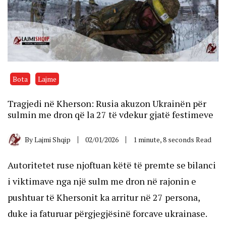
Bota
Lajme
Tragjedi në Kherson: Rusia akuzon Ukrainën për
sulmin me dron që la 27 të vdekur gjatë festimeve
By
Lajmi Shqip
02/01/2026
1 minute, 8 seconds Read
Autoritetet ruse njoftuan këtë të premte se bilanci
i viktimave nga një sulm me dron në rajonin e
pushtuar të Khersonit ka arritur në 27 persona,
duke ia faturuar përgjegjësinë forcave ukrainase.