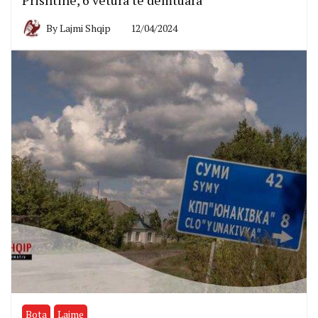
Prishtinë, 6 vetura të dëmtuara
By
Lajmi Shqip
12/04/2024
Bota
Lajme