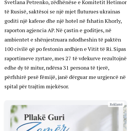
Svetlana Petrenko, zëdhënëse e Komitetit Hetimor
të Rusisë, saktësoi se një mjet fluturues ukrainas
goditi një kafene dhe një hotel në fshatin Khorly,
raporton agjencia AP. Në çastin e goditjes, në
ambientet e shënjestruara ndodheshin të paktën
100 civilë që po festonin ardhjen e Vitit të Ri. Sipas
raportimeve zyrtare, mes 27 të vdekurve rezultojnë
edhe dy të mitur, ndërsa 31 persona të tjerë,
përfshirë pesë fëmijë, janë dërguar me urgjencë në
spital për trajtim mjekësor.
Reklamë