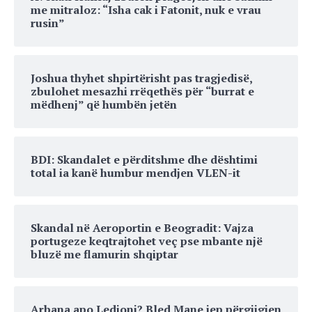
me mitraloz: “Isha cak i Fatonit, nuk e vrau
rusin”
Joshua thyhet shpirtërisht pas tragjedisë,
zbulohet mesazhi rrëqethës për “burrat e
mëdhenj” që humbën jetën
BDI: Skandalet e përditshme dhe dështimi
total ia kanë humbur mendjen VLEN-it
Skandal në Aeroportin e Beogradit: Vajza
portugeze keqtrajtohet veç pse mbante një
bluzë me flamurin shqiptar
Arbana apo Ledioni? Bled Mane jep përgjigjen