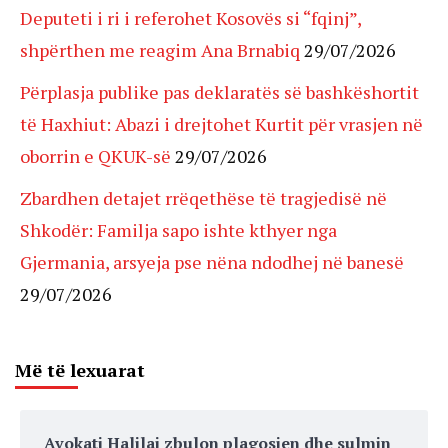
Deputeti i ri i referohet Kosovës si “fqinj”,
shpërthen me reagim Ana Brnabiq
29/07/2026
Përplasja publike pas deklaratës së bashkëshortit
të Haxhiut: Abazi i drejtohet Kurtit për vrasjen në
oborrin e QKUK-së
29/07/2026
Zbardhen detajet rrëqethëse të tragjedisë në
Shkodër: Familja sapo ishte kthyer nga
Gjermania, arsyeja pse nëna ndodhej në banesë
29/07/2026
Më të lexuarat
Avokati Halilaj zbulon plagosjen dhe sulmin