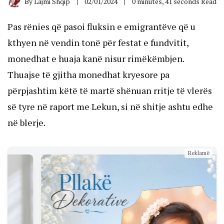
By
Lajmi Shqip
02/01/2024
0 minutes, 41 seconds Read
Pas rënies që pasoi fluksin e emigrantëve që u
kthyen në vendin tonë për festat e fundvitit,
monedhat e huaja kanë nisur rimëkëmbjen.
Thuajse të gjitha monedhat kryesore pa
përpjashtim këtë të martë shënuan rritje të vlerës
së tyre në raport me Lekun, si në shitje ashtu edhe
në blerje.
Reklamë