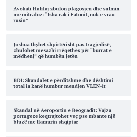
Avokati Halilaj zbulon plagosjen dhe sulmin
me mitraloz: “Isha cak i Fatonit, nuk e vrau
rusin”
Joshua thyhet shpirtërisht pas tragjedisë,
zbulohet mesazhi rrëqethës për “burrat e
mëdhenj” që humbën jetën
BDI: Skandalet e përditshme dhe dështimi
total ia kanë humbur mendjen VLEN-it
Skandal në Aeroportin e Beogradit: Vajza
portugeze keqtrajtohet veç pse mbante një
bluzë me flamurin shqiptar