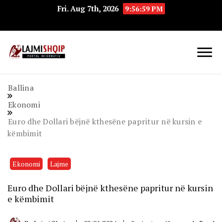
Fri. Aug 7th, 2026
9:56:59 PM
Lajmishqip.net
Lajmishqip
Ballina
Ekonomi
Euro dhe Dollari bëjnë kthesëne papritur në kursin e
këmbimit
Ekonomi
Lajme
Euro dhe Dollari bëjnë kthesëne papritur në kursin
e këmbimit