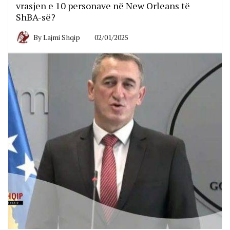
vrasjen e 10 personave në New Orleans të
ShBA-së?
By
Lajmi Shqip
02/01/2025