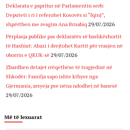
Deklarata e papritur në Parlamentin serb:
Deputeti i ri i referohet Kosovës si “fqinj”,
shpërthen me reagim Ana Brnabiq
29/07/2026
Përplasja publike pas deklaratës së bashkëshortit
të Haxhiut: Abazi i drejtohet Kurtit për vrasjen në
oborrin e QKUK-së
29/07/2026
Zbardhen detajet rrëqethëse të tragjedisë në
Shkodër: Familja sapo ishte kthyer nga
Gjermania, arsyeja pse nëna ndodhej në banesë
29/07/2026
Më të lexuarat