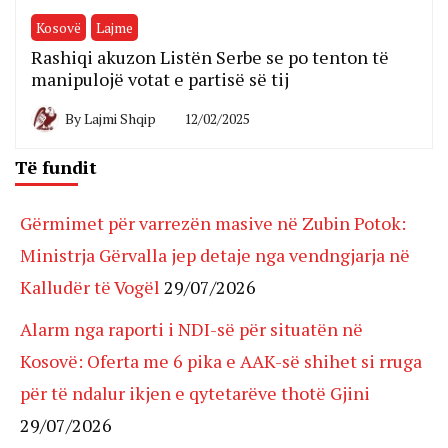
Kosovë
Lajme
Rashiqi akuzon Listën Serbe se po tenton të
manipulojë votat e partisë së tij
By
Lajmi Shqip
12/02/2025
Të fundit
Gërmimet për varrezën masive në Zubin Potok:
Ministrja Gërvalla jep detaje nga vendngjarja në
Kalludër të Vogël
29/07/2026
Alarm nga raporti i NDI-së për situatën në
Kosovë: Oferta me 6 pika e AAK-së shihet si rruga
për të ndalur ikjen e qytetarëve thotë Gjini
29/07/2026