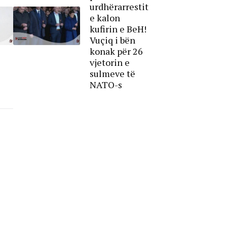
urdhërarrestit
e kalon
kufirin e BeH!
Vuçiq i bën
konak për 26
vjetorin e
sulmeve të
NATO-s