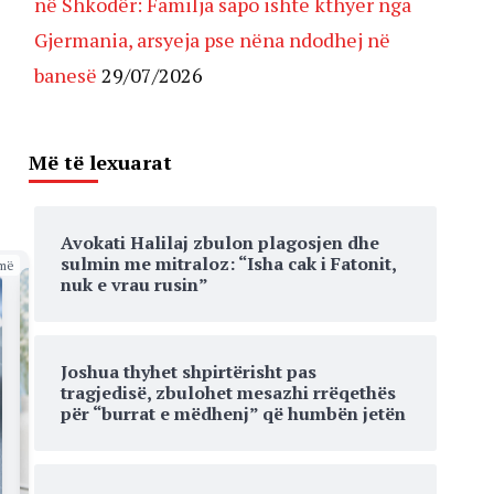
në Shkodër: Familja sapo ishte kthyer nga
Gjermania, arsyeja pse nëna ndodhej në
banesë
29/07/2026
Më të lexuarat
Avokati Halilaj zbulon plagosjen dhe
sulmin me mitraloz: “Isha cak i Fatonit,
më
nuk e vrau rusin”
Joshua thyhet shpirtërisht pas
tragjedisë, zbulohet mesazhi rrëqethës
për “burrat e mëdhenj” që humbën jetën