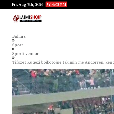
Fri. Aug 7th, 2026
5:14:04 PM
Lajmishqip.net
Lajmishqip
Ballina
Sport
Sporti vendor
Tifozët Kuqezi bojkotojnë takimin me Andorrën, kënd