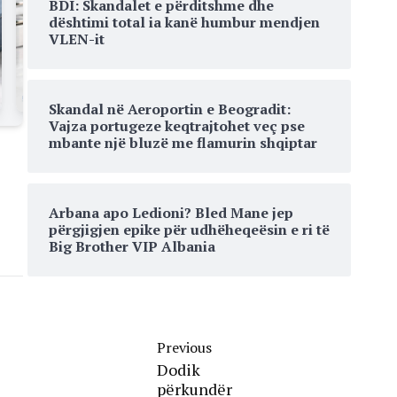
BDI: Skandalet e përditshme dhe
dështimi total ia kanë humbur mendjen
VLEN-it
Skandal në Aeroportin e Beogradit:
Vajza portugeze keqtrajtohet veç pse
mbante një bluzë me flamurin shqiptar
Arbana apo Ledioni? Bled Mane jep
përgjigjen epike për udhëheqeësin e ri të
Big Brother VIP Albania
Previous
Dodik
përkundër