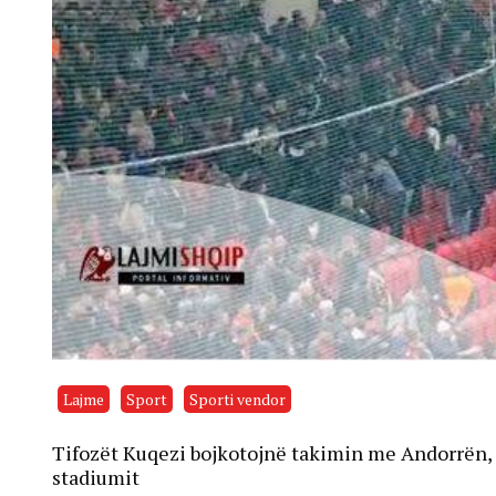
Lajme
Sport
Sporti vendor
Tifozët Kuqezi bojkotojnë takimin me Andorrën,
stadiumit