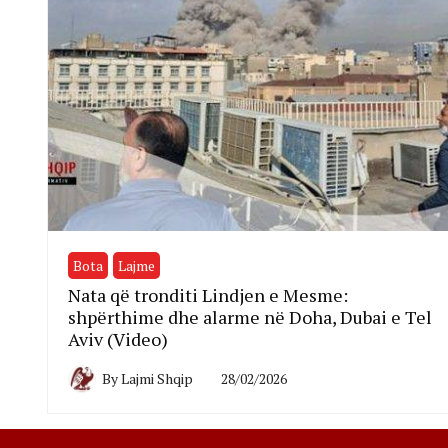
Bota
Lajme
Nata që tronditi Lindjen e Mesme:
shpërthime dhe alarme në Doha, Dubai e Tel
Aviv (Video)
By
Lajmi Shqip
28/02/2026