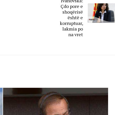
Ivanovska:
Çdo pore e
shoqërisë
është e
korruptuar,
lakmia po
na vret