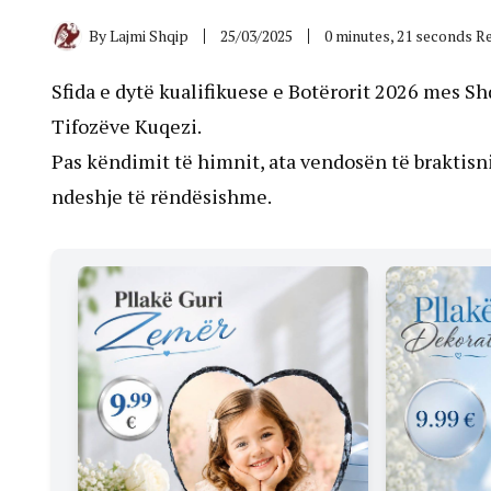
By
Lajmi Shqip
25/03/2025
0 minutes, 21 seconds R
Sfida e dytë kualifikuese e Botërorit 2026 mes Sh
Tifozëve Kuqezi.
Pas këndimit të himnit, ata vendosën të braktisn
ndeshje të rëndësishme.