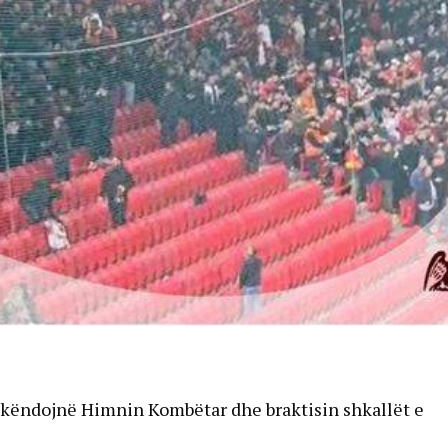
 këndojnë Himnin Kombëtar dhe braktisin shkallët e