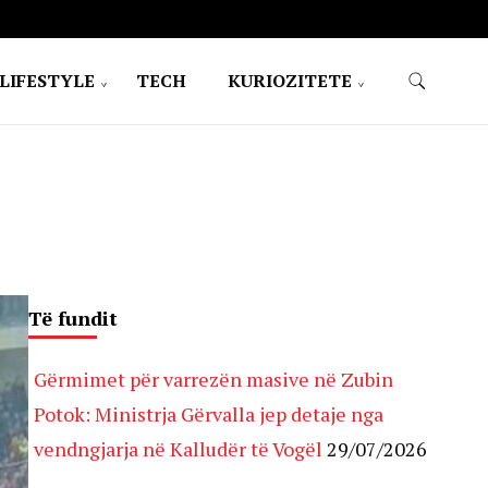
LIFESTYLE
TECH
KURIOZITETE
Të fundit
Gërmimet për varrezën masive në Zubin
Potok: Ministrja Gërvalla jep detaje nga
vendngjarja në Kalludër të Vogël
29/07/2026