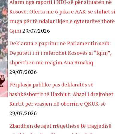
Alarm nga raporti i NDI-së për situatën në
Kosovë: Oferta me 6 pika e AAK-së shihet si
rruga për të ndalur ikjen e qytetarëve thotë
Gjini
29/07/2026
Deklarata e papritur në Parlamentin serb:
Deputeti i ri i referohet Kosovës si “fqinj”,
shpërthen me reagim Ana Brnabiq
29/07/2026
Përplasja publike pas deklaratës së
bashkëshortit të Haxhiut: Abazi i drejtohet
Kurtit për vrasjen në oborrin e QKUK-së
29/07/2026
Zbardhen detajet rrëqethëse të tragjedisë