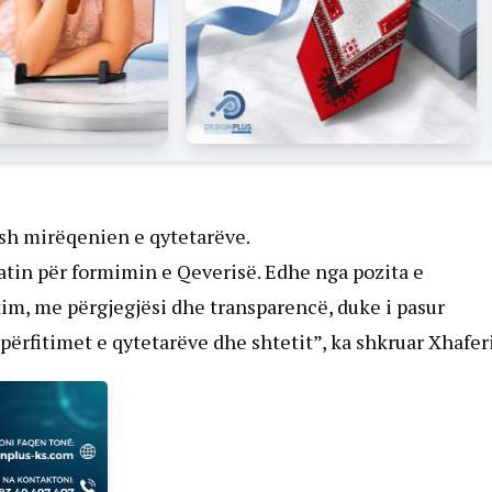
ysh mirëqenien e qytetarëve.
tin për formimin e Qeverisë. Edhe nga pozita e
im, me përgjegjësi dhe transparencë, duke i pasur
rfitimet e qytetarëve dhe shtetit”, ka shkruar Xhaferi