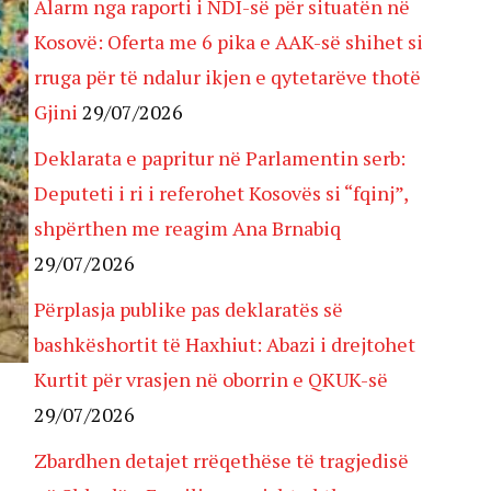
Alarm nga raporti i NDI-së për situatën në
Kosovë: Oferta me 6 pika e AAK-së shihet si
rruga për të ndalur ikjen e qytetarëve thotë
Gjini
29/07/2026
Deklarata e papritur në Parlamentin serb:
Deputeti i ri i referohet Kosovës si “fqinj”,
shpërthen me reagim Ana Brnabiq
29/07/2026
Përplasja publike pas deklaratës së
bashkëshortit të Haxhiut: Abazi i drejtohet
Kurtit për vrasjen në oborrin e QKUK-së
29/07/2026
Zbardhen detajet rrëqethëse të tragjedisë