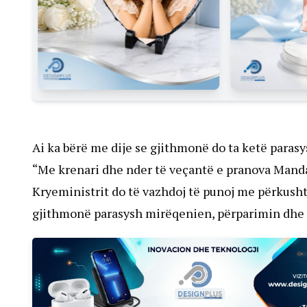
Ai ka bërë me dije se gjithmonë do ta ketë paras
“Me krenari dhe nder të veçantë e pranova Manda
Kryeministrit do të vazhdoj të punoj me përkusht
gjithmonë parasysh mirëqenien, përparimin dhe pë