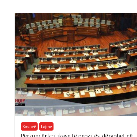
Kosovë
Lajme
Përkundër kritikave të opozitës, dërgohet në