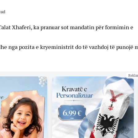
ead
Talat Xhaferi, ka pranuar sot mandatin për formimin e
edhe nga pozita e kryeministrit do të vazhdoj të punojë 
Rekla