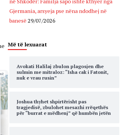
në Shkodër: Familja sapo ishte kthyer nga
Gjermania, arsyeja pse nëna ndodhej në
banesë
29/07/2026
Më të lexuarat
me
Avokati Halilaj zbulon plagosjen dhe
sulmin me mitraloz: “Isha cak i Fatonit,
më
nuk e vrau rusin”
Joshua thyhet shpirtërisht pas
tragjedisë, zbulohet mesazhi rrëqethës
për “burrat e mëdhenj” që humbën jetën