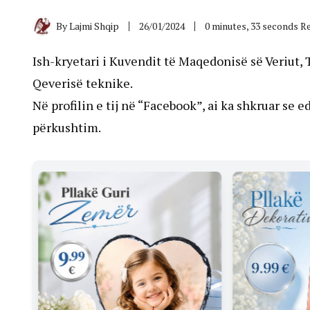
By
Lajmi Shqip
26/01/2024
0 minutes, 33 seconds R
Ish-kryetari i Kuvendit të Maqedonisë së Veriut, 
Qeverisë teknike.
Në profilin e tij në “Facebook”, ai ka shkruar se 
përkushtim.