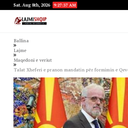
Sat. Aug 8th, 2026
9:27:38 AM
Lajmishqip.net
Lajmishqip
Ballina
Lajme
Maqedoni e veriut
Talat Xheferi e pranon mandatin për formimin e Qeve