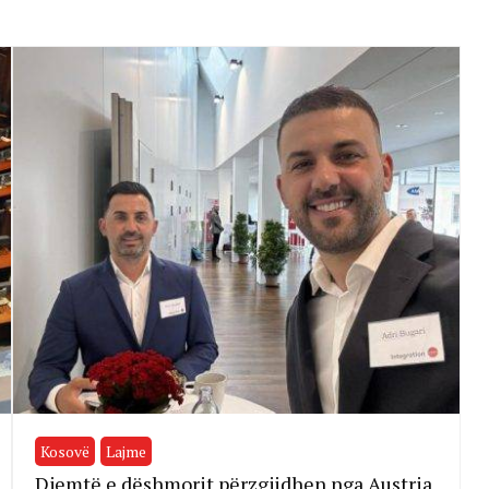
Kosovë
Lajme
Djemtë e dëshmorit përzgjidhen nga Austria