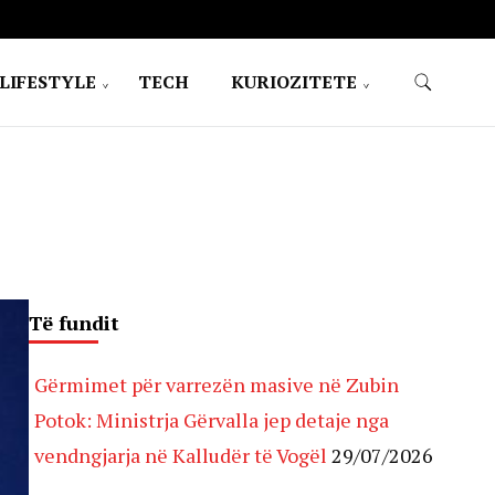
LIFESTYLE
TECH
KURIOZITETE
Të fundit
Gërmimet për varrezën masive në Zubin
Potok: Ministrja Gërvalla jep detaje nga
vendngjarja në Kalludër të Vogël
29/07/2026