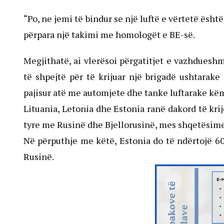
“Po, ne jemi të bindur se një luftë e vërtetë ës
përpara një takimi me homologët e BE-së.
Megjithatë, ai vlerësoi përgatitjet e vazhduesh
të shpejtë për të krijuar një brigadë ushtarak
pajisur atë me automjete dhe tanke luftarake kë
Lituania, Letonia dhe Estonia ranë dakord të krij
tyre me Rusinë dhe Bjellorusinë, mes shqetësimev
Në përputhje me këtë, Estonia do të ndërtojë 60
Rusinë.