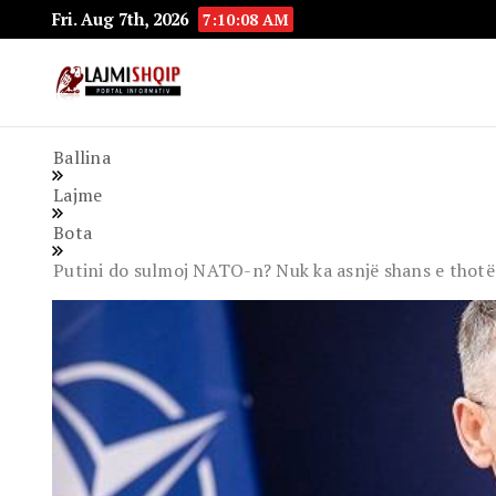
Fri. Aug 7th, 2026
7:10:09 AM
Lajmishqip.net
Lajmishqip
Ballina
Lajme
Bota
Putini do sulmoj NATO-n? Nuk ka asnjë shans e thotë 