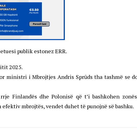
metuesi publik estonez ERR.
itit 2025.
or ministri i Mbrojtjes Andris Sprūds tha tashmë se d
hirrje Finlandës dhe Polonisë që t’i bashkohen zonë
 efektiv mbrojtës, vendet duhet të punojnë së bashku.