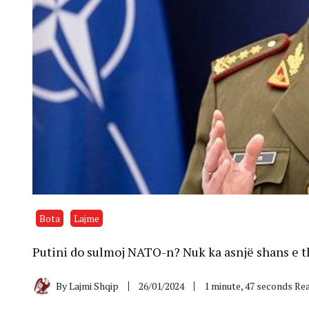
Bota
Lajme
Putini do sulmoj NATO-n? Nuk ka asnjë shans e t
By
Lajmi Shqip
26/01/2024
1 minute, 47 seconds Re