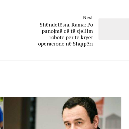
Next
Shëndetësia, Rama: Po
punojmë që të sjellim
robotë për të kryer
operacione në Shqipëri