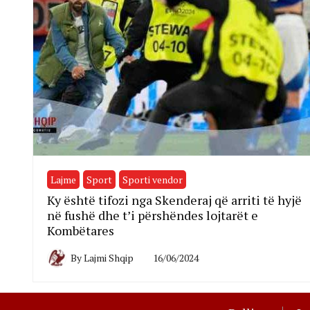
Lajme
Sport
Sporti vendor
Ky është tifozi nga Skenderaj që arriti të hyjë
në fushë dhe t’i përshëndes lojtarët e
Kombëtares
By
Lajmi Shqip
16/06/2024