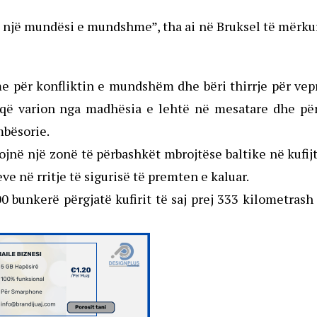
htë një mundësi e mundshme”, tha ai në Bruksel të mërk
me për konfliktin e mundshëm dhe bëri thirrje për ve
e që varion nga madhësia e lehtë në mesatare dhe pë
mbësorie.
ojnë një zonë të përbashkët mbrojtëse baltike në kufij
e në rritje të sigurisë të premten e kaluar.
0 bunkerë përgjatë kufirit të saj prej 333 kilometras