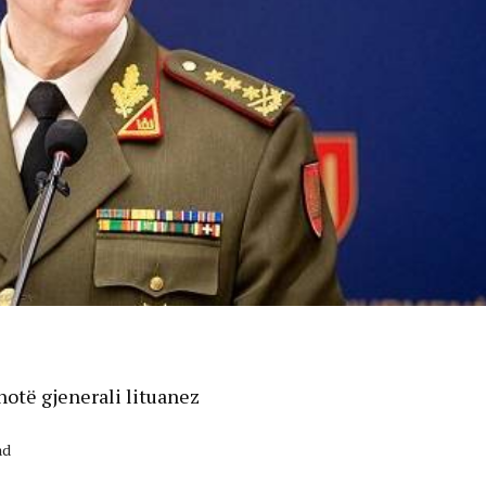
hotë gjenerali lituanez
ad