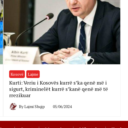
Kosovë
Lajme
Kurti: Veriu i Kosovës kurrë s’ka qenë më i
sigurt, kriminelët kurrë s’kanë qenë më të
rrezikuar
By
Lajmi Shqip
05/06/2024