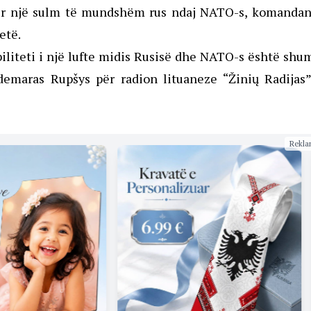
 për një sulm të mundshëm rus ndaj NATO-s, komandant
etë.
iliteti i një lufte midis Rusisë dhe NATO-s është shu
aldemaras Rupšys për radion lituaneze “Žinių Radijas
Rekla