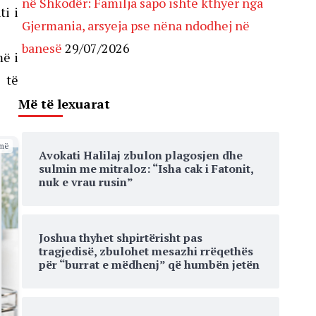
në Shkodër: Familja sapo ishte kthyer nga
i i
Gjermania, arsyeja pse nëna ndodhej në
banesë
29/07/2026
më i
” të
Më të lexuarat
më
Avokati Halilaj zbulon plagosjen dhe
sulmin me mitraloz: “Isha cak i Fatonit,
nuk e vrau rusin”
Joshua thyhet shpirtërisht pas
tragjedisë, zbulohet mesazhi rrëqethës
për “burrat e mëdhenj” që humbën jetën