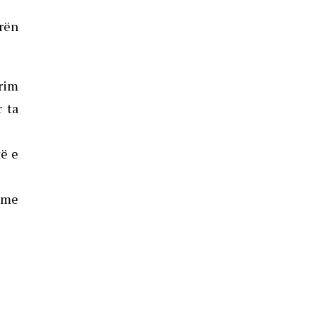
urën
prim
r ta
të e
h me