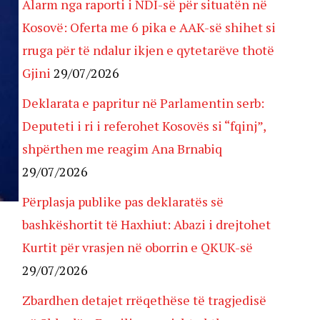
Alarm nga raporti i NDI-së për situatën në
Kosovë: Oferta me 6 pika e AAK-së shihet si
rruga për të ndalur ikjen e qytetarëve thotë
Gjini
29/07/2026
Deklarata e papritur në Parlamentin serb:
Deputeti i ri i referohet Kosovës si “fqinj”,
shpërthen me reagim Ana Brnabiq
29/07/2026
Përplasja publike pas deklaratës së
bashkëshortit të Haxhiut: Abazi i drejtohet
Kurtit për vrasjen në oborrin e QKUK-së
29/07/2026
Zbardhen detajet rrëqethëse të tragjedisë