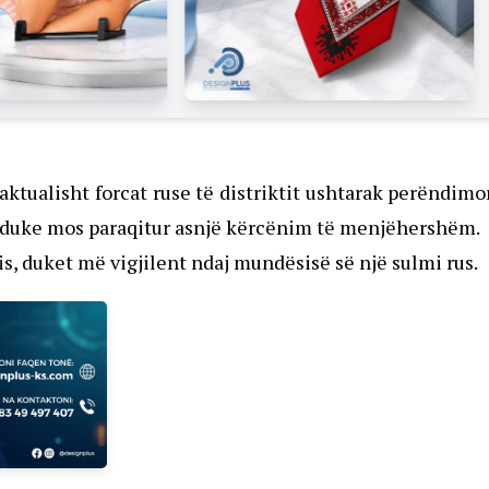
ktualisht forcat ruse të distriktit ushtarak perëndimo
, duke mos paraqitur asnjë kërcënim të menjëhershëm.
is, duket më vigjilent ndaj mundësisë së një sulmi rus.