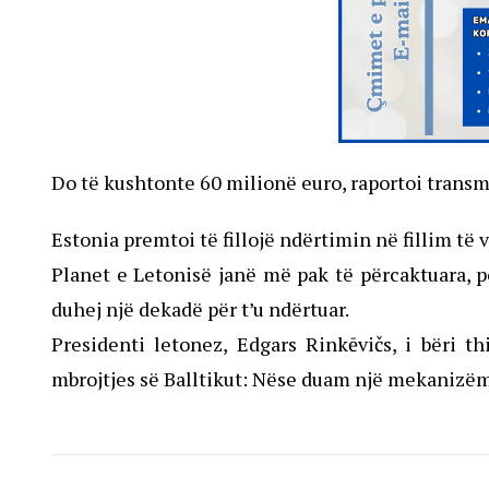
Do të kushtonte 60 milionë euro, raportoi trans
Estonia premtoi të fillojë ndërtimin në fillim të v
Planet e Letonisë janë më pak të përcaktuara, p
duhej një dekadë për t’u ndërtuar.
Presidenti letonez, Edgars Rinkēvičs, i bëri t
mbrojtjes së Balltikut: Nëse duam një mekanizëm