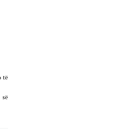
o të
s së