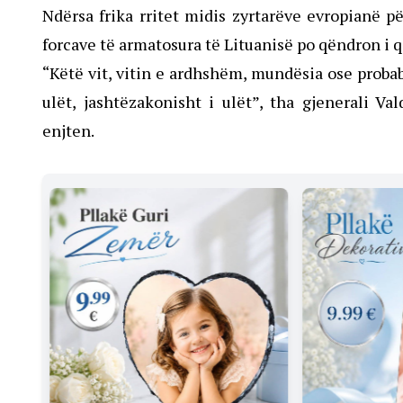
Ndërsa frika rritet midis zyrtarëve evropianë
forcave të armatosura të Lituanisë po qëndron i q
“Këtë vit, vitin e ardhshëm, mundësia ose probab
ulët, jashtëzakonisht i ulët”, tha gjenerali V
enjten.