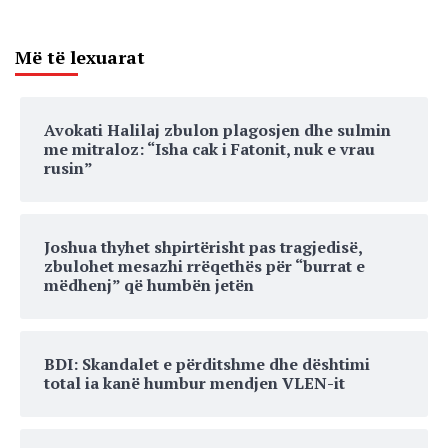
Më të lexuarat
Avokati Halilaj zbulon plagosjen dhe sulmin
me mitraloz: “Isha cak i Fatonit, nuk e vrau
rusin”
Joshua thyhet shpirtërisht pas tragjedisë,
zbulohet mesazhi rrëqethës për “burrat e
mëdhenj” që humbën jetën
BDI: Skandalet e përditshme dhe dështimi
total ia kanë humbur mendjen VLEN-it