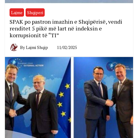
Lajme
Shqiperi
SPAK po pastron imazhin e Shqipërisë, vendi
renditet 5 pikë më lart në indeksin e
korrupsionit të “TI”
By
Lajmi Shqip
11/02/2025