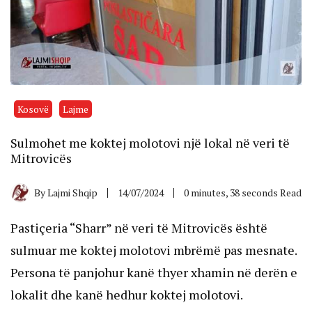
Kosovë
Lajme
Sulmohet me koktej molotovi një lokal në veri të
Mitrovicës
By
Lajmi Shqip
14/07/2024
0 minutes, 38 seconds Read
Pastiçeria “Sharr” në veri të Mitrovicës është
sulmuar me koktej molotovi mbrëmë pas mesnate.
Persona të panjohur kanë thyer xhamin në derën e
lokalit dhe kanë hedhur koktej molotovi.