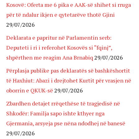
Kosovë: Oferta me 6 pika e AAK-së shihet si rruga
për të ndalur ikjen e qytetarëve thotë Gjini
29/07/2026
Deklarata e papritur në Parlamentin serb:
Deputeti i ri i referohet Kosovës si “fqinj”,
shpërthen me reagim Ana Brnabiq
29/07/2026
Përplasja publike pas deklaratës së bashkëshortit
të Haxhiut: Abazi i drejtohet Kurtit për vrasjen në
oborrin e QKUK-së
29/07/2026
Zbardhen detajet rrëqethëse të tragjedisë në
Shkodër: Familja sapo ishte kthyer nga
Gjermania, arsyeja pse nëna ndodhej në banesë
29/07/2026