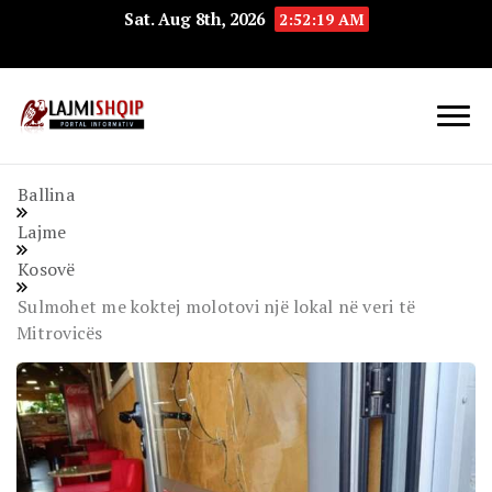
Sat. Aug 8th, 2026
2:52:19 AM
Lajmishqip.net
Lajmishqip
Ballina
Lajme
Kosovë
Sulmohet me koktej molotovi një lokal në veri të
Mitrovicës