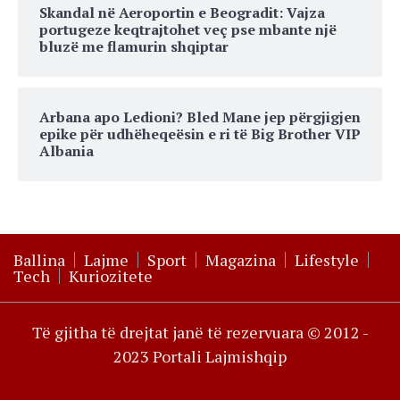
Skandal në Aeroportin e Beogradit: Vajza
portugeze keqtrajtohet veç pse mbante një
bluzë me flamurin shqiptar
Arbana apo Ledioni? Bled Mane jep përgjigjen
epike për udhëheqeësin e ri të Big Brother VIP
Albania
Ballina
Lajme
Sport
Magazina
Lifestyle
Tech
Kuriozitete
Të gjitha të drejtat janë të rezervuara © 2012 -
2023 Portali Lajmishqip