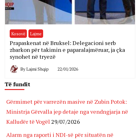
Kosovë
Lajme
Prapaskenat në Bruksel: Delegacioni serb
zbarkon për takimin e paparalajmëruar, ja çka
synohet në tryezë
By
Lajmi Shqip
22/01/2026
Të fundit
Gërmimet për varrezën masive në Zubin Potok:
Ministrja Gërvalla jep detaje nga vendngjarja në
Kalludër të Vogël
29/07/2026
Alarm nga raporti i NDI-së për situatën në