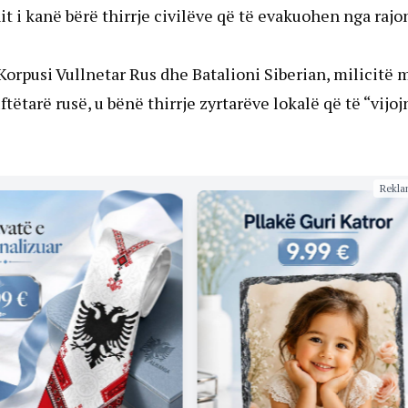
t i kanë bërë thirrje civilëve që të evakuohen nga rajo
 Korpusi Vullnetar Rus dhe Batalioni Siberian, milicitë 
ëtarë rusë, u bënë thirrje zyrtarëve lokalë që të “vijoj
Rekla