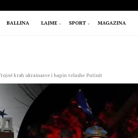
BALLINA
LAJME
SPORT
MAGAZINA
ftojnë krah ukrainasve i hapin telashe Putinit