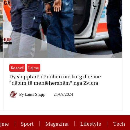
Kosovë
Lajme
Dy shqiptarë dënohen me burg dhe me
“dëbim të menjëhershëm” nga Zvicra
By
Lajmi Shqip
21/09/2024
ajme
Sport
Magazina
Lifestyle
Tech