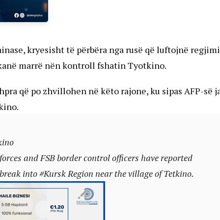
ainase, kryesisht të përbëra nga rusë që luftojnë regjim
kanë marrë nën kontroll fshatin Tyotkino.
pra që po zhvillohen në këto rajone, ku sipas AFP-së j
kino.
kino
orces and FSB border control officers have reported
 break into
#Kursk
Region near the village of Tetkino.