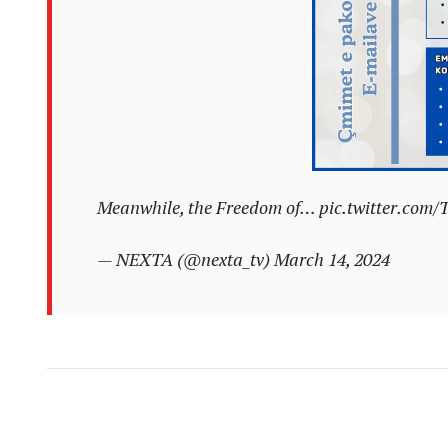
Meanwhile, the Freedom of…
pic.twitter.co
— NEXTA (@nexta_tv)
March 14, 2024