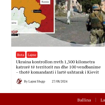
Bota
Lajme
Ukraina kontrollon rreth 1,300 kilometra
katrorë të territorit rus dhe 100 vendbanime
– thotë komandanti i lartë ushtarak i Kievit
By
Lajmi Shqip
27/08/2024
Ballina
L