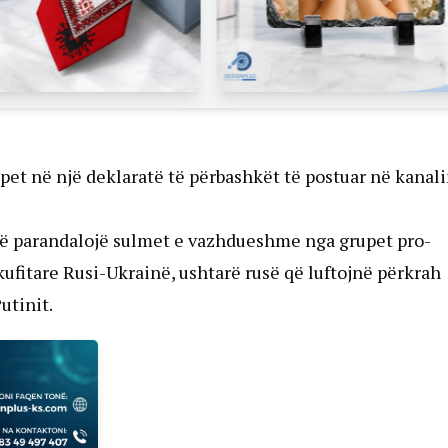
upet në një deklaratë të përbashkët të postuar në kanal
të parandalojë sulmet e vazhdueshme nga grupet pro-
kufitare Rusi-Ukrainë, ushtarë rusë që luftojnë përkrah
utinit.