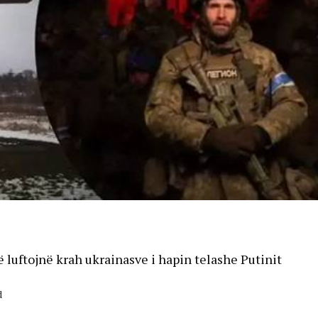
ë luftojnë krah ukrainasve i hapin telashe Putinit
d