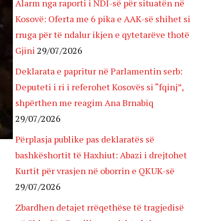
Alarm nga raporti i NDI-së për situatën në
Kosovë: Oferta me 6 pika e AAK-së shihet si
rruga për të ndalur ikjen e qytetarëve thotë
Gjini
29/07/2026
Deklarata e papritur në Parlamentin serb:
Deputeti i ri i referohet Kosovës si “fqinj”,
shpërthen me reagim Ana Brnabiq
29/07/2026
Përplasja publike pas deklaratës së
bashkëshortit të Haxhiut: Abazi i drejtohet
Kurtit për vrasjen në oborrin e QKUK-së
29/07/2026
Zbardhen detajet rrëqethëse të tragjedisë