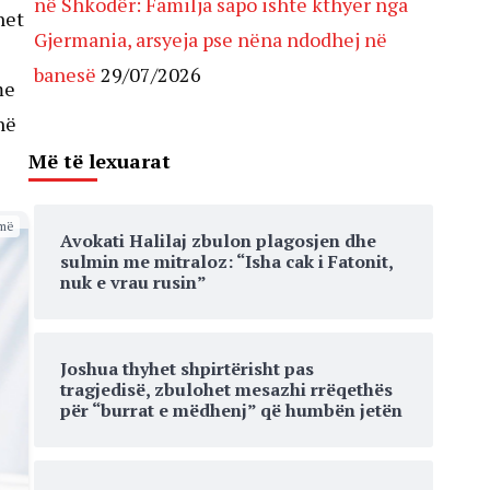
në Shkodër: Familja sapo ishte kthyer nga
net
Gjermania, arsyeja pse nëna ndodhej në
banesë
29/07/2026
me
në
Më të lexuarat
më
Avokati Halilaj zbulon plagosjen dhe
sulmin me mitraloz: “Isha cak i Fatonit,
nuk e vrau rusin”
Joshua thyhet shpirtërisht pas
tragjedisë, zbulohet mesazhi rrëqethës
për “burrat e mëdhenj” që humbën jetën