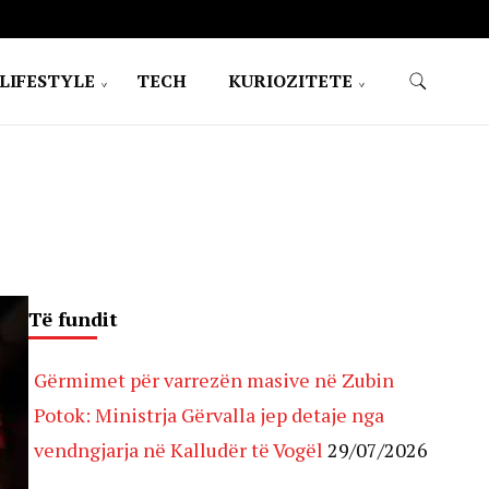
LIFESTYLE
TECH
KURIOZITETE
Të fundit
Gërmimet për varrezën masive në Zubin
Potok: Ministrja Gërvalla jep detaje nga
vendngjarja në Kalludër të Vogël
29/07/2026