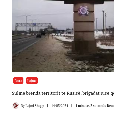
Bota
Lajme
Sulme brenda territorit të Rusisë, brigadat ruse q
By
Lajmi Shqip
14/03/2024
1 minute, 3 seconds Rea