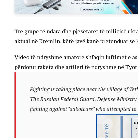
Tre grupe të ndara dhe pjesëtarët të milicisë ukr
aktual në Kremlin, këtë javë kanë pretenduar se 
Video të ndryshme amatore shfaqin luftimet e ash
përdorur raketa dhe artileri të ndryshme në Tyot
Fighting is taking place near the village of Tet
The Russian Federal Guard, Defense Ministry f
fighting against "saboteurs" who attempted to