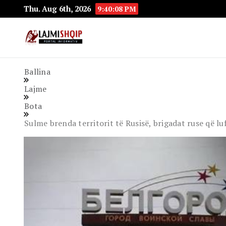
Thu. Aug 6th, 2026
9:40:09 PM
Lajmishqip.net
Lajmishqip
Ballina
Lajme
Bota
Sulme brenda territorit të Rusisë, brigadat ruse që lu