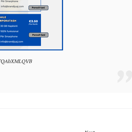
m/TQAbXMLQVB