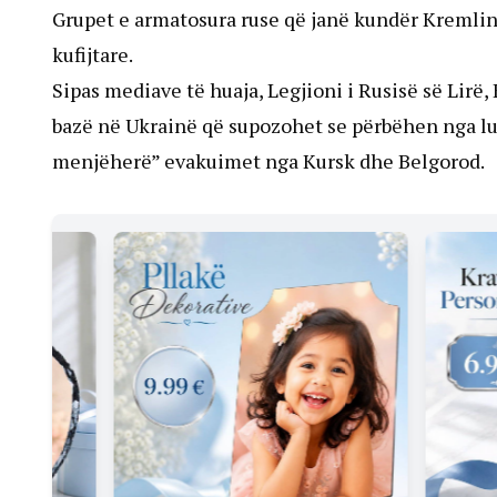
Grupet e armatosura ruse që janë kundër Kremlini
kufijtare.
Sipas mediave të huaja, Legjioni i Rusisë së Lirë,
bazë në Ukrainë që supozohet se përbëhen nga luft
menjëherë” evakuimet nga Kursk dhe Belgorod.