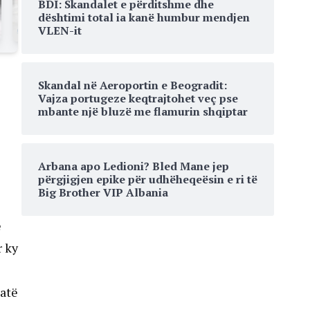
BDI: Skandalet e përditshme dhe
dështimi total ia kanë humbur mendjen
VLEN-it
Skandal në Aeroportin e Beogradit:
Vajza portugeze keqtrajtohet veç pse
mbante një bluzë me flamurin shqiptar
Arbana apo Ledioni? Bled Mane jep
përgjigjen epike për udhëheqeësin e ri të
Big Brother VIP Albania
e
r ky
 atë