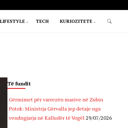
LIFESTYLE
TECH
KURIOZITETE
Të fundit
Gërmimet për varrezën masive në Zubin
Potok: Ministrja Gërvalla jep detaje nga
vendngjarja në Kalludër të Vogël
29/07/2026