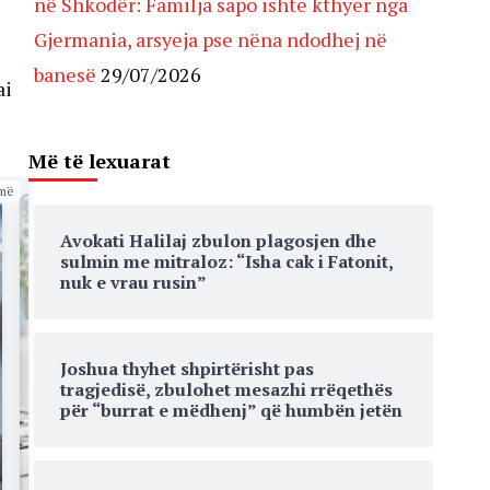
në Shkodër: Familja sapo ishte kthyer nga
Gjermania, arsyeja pse nëna ndodhej në
banesë
29/07/2026
ai
Më të lexuarat
më
Avokati Halilaj zbulon plagosjen dhe
sulmin me mitraloz: “Isha cak i Fatonit,
nuk e vrau rusin”
Joshua thyhet shpirtërisht pas
tragjedisë, zbulohet mesazhi rrëqethës
për “burrat e mëdhenj” që humbën jetën