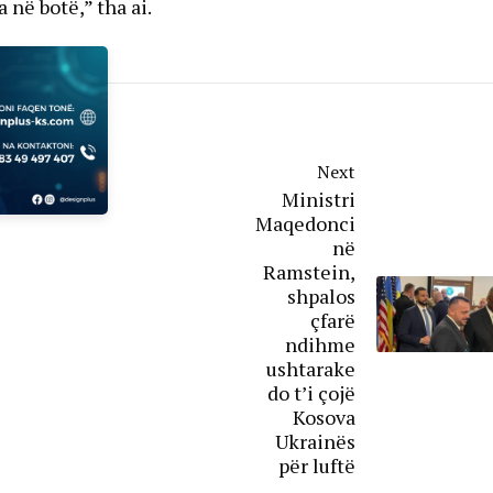
 në botë,” tha ai.
Next
Ministri
Maqedonci
në
Ramstein,
shpalos
çfarë
ndihme
ushtarake
do t’i çojë
Kosova
Ukrainës
për luftë