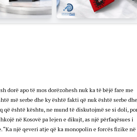
ësh dorë apo të mos dorëzohesh nuk ka të bëjë fare me
htë më serbe dhe ky është fakti që nuk është serbe dh
eq që është kështu, ne mund të diskutojmë se si doli, po
shkojë në Kosovë pa lejen e dikujt, as një përfaqësues i
e. “Ka një qeveri atje që ka monopolin e forcës fizike në