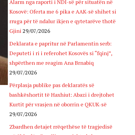
Alarm nga raporti i NDI-së për situatën në
Kosovë: Oferta me 6 pika e AAK-së shihet si
rruga për të ndalur ikjen e qytetarëve thotë
Gjini
29/07/2026
Deklarata e papritur në Parlamentin serb:
Deputeti i ri i referohet Kosovës si “fqinj”,
shpërthen me reagim Ana Brnabiq
29/07/2026
Përplasja publike pas deklaratës së
bashkëshortit të Haxhiut: Abazi i drejtohet
Kurtit për vrasjen në oborrin e QKUK-së
29/07/2026
Zbardhen detajet rrëqethëse të tragjedisë