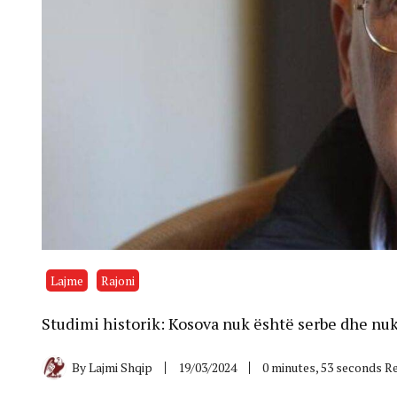
Lajme
Rajoni
Studimi historik: Kosova nuk është serbe dhe nuk 
By
Lajmi Shqip
19/03/2024
0 minutes, 53 seconds R