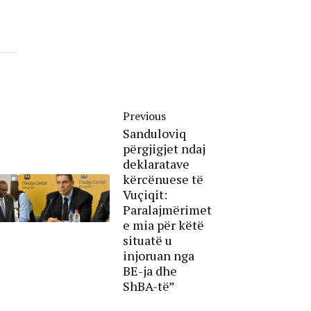
Previous
Sanduloviq
përgjigjet ndaj
deklaratave
kërcënuese të
Vuçiqit:
Paralajmërimet
e mia për këtë
situatë u
injoruan nga
BE-ja dhe
ShBA-të”