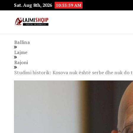
Sat. Aug 8th, 2026
10:56:00 AM
Lajmishqip.net
Lajmishqip
Ballina
Lajme
Rajoni
Studimi historik: Kosova nuk është serbe dhe nuk do të