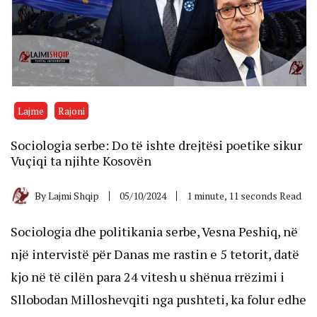
Lajme
Rajoni
Sociologia serbe: Do të ishte drejtësi poetike sikur
Vuçiqi ta njihte Kosovën
By
Lajmi Shqip
05/10/2024
1 minute, 11 seconds Read
Sociologia dhe politikania serbe, Vesna Peshiq, në
një intervistë për Danas me rastin e 5 tetorit, datë
kjo në të cilën para 24 vitesh u shënua rrëzimi i
Sllobodan Milloshevqiti nga pushteti, ka folur edhe