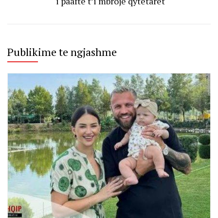
i paaftë t’i mbrojë qytetarët
Publikime te ngjashme