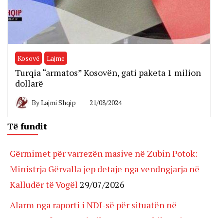
Kosovë
Lajme
Turqia “armatos” Kosovën, gati paketa 1 milion
dollarë
By
Lajmi Shqip
21/08/2024
Të fundit
Gërmimet për varrezën masive në Zubin Potok:
Ministrja Gërvalla jep detaje nga vendngjarja në
Kalludër të Vogël
29/07/2026
Alarm nga raporti i NDI-së për situatën në