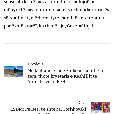
sepse ata kurrë nuk arritën t’i formulojnë në
mënyrë të pavarur interesat e tyre brenda kornizës
së realitetit, njëri prej tyre mund të ketë tentuar,
por është vrarë”, ka thënë ajo./GazetaSinjali
Previous
Në Jabllanicë janë zhdukur familje të
tëra, thotë kryetarja e Këshillit të
Ministrave të BeH
Next
LSDM: Përsëri të shtëna, Toshkovski