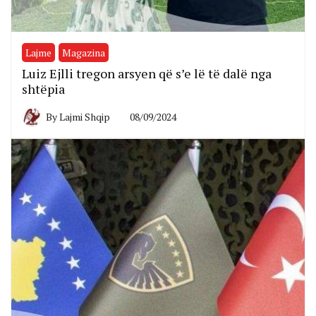
Lajme
Magazina
Luiz Ejlli tregon arsyen që s’e lë të dalë nga
shtëpia
By
Lajmi Shqip
08/09/2024