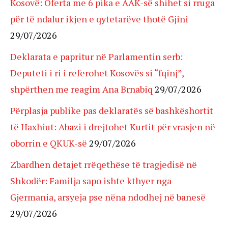
Kosovë: Oferta me 6 pika e AAK-së shihet si rruga
për të ndalur ikjen e qytetarëve thotë Gjini
29/07/2026
Deklarata e papritur në Parlamentin serb:
Deputeti i ri i referohet Kosovës si “fqinj”,
shpërthen me reagim Ana Brnabiq
29/07/2026
Përplasja publike pas deklaratës së bashkëshortit
të Haxhiut: Abazi i drejtohet Kurtit për vrasjen në
oborrin e QKUK-së
29/07/2026
Zbardhen detajet rrëqethëse të tragjedisë në
Shkodër: Familja sapo ishte kthyer nga
Gjermania, arsyeja pse nëna ndodhej në banesë
29/07/2026