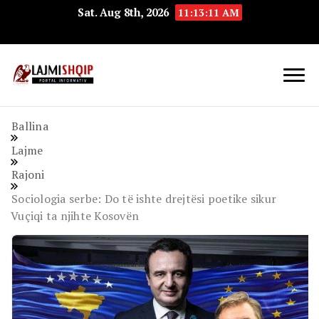
Sat. Aug 8th, 2026
11:13:12 AM
Lajmishqip.net
Lajmishqip
Ballina
Lajme
Rajoni
Sociologia serbe: Do të ishte drejtësi poetike sikur
Vuçiqi ta njihte Kosovën