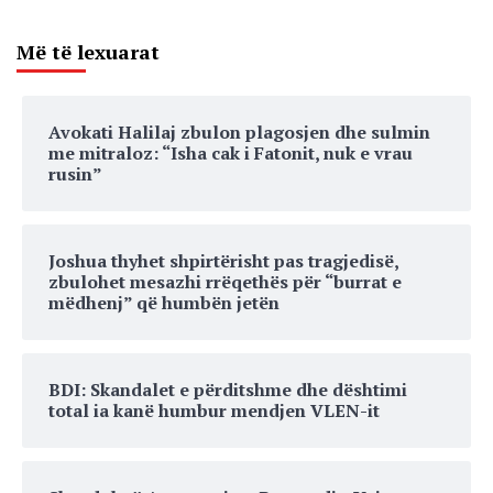
Më të lexuarat
Avokati Halilaj zbulon plagosjen dhe sulmin
me mitraloz: “Isha cak i Fatonit, nuk e vrau
rusin”
Joshua thyhet shpirtërisht pas tragjedisë,
zbulohet mesazhi rrëqethës për “burrat e
mëdhenj” që humbën jetën
BDI: Skandalet e përditshme dhe dështimi
total ia kanë humbur mendjen VLEN-it