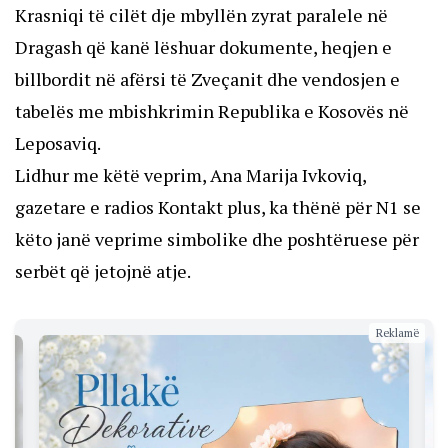
Krasniqi të cilët dje mbyllën zyrat paralele në
Dragash që kanë lëshuar dokumente, heqjen e
billbordit në afërsi të Zveçanit dhe vendosjen e
tabelës me mbishkrimin Republika e Kosovës në
Leposaviq.
Lidhur me këtë veprim, Ana Marija Ivkoviq,
gazetare e radios Kontakt plus, ka thënë për N1 se
këto janë veprime simbolike dhe poshtëruese për
serbët që jetojnë atje.
Reklamë