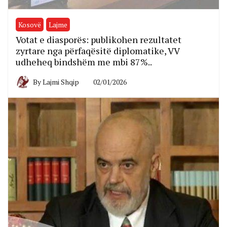
Kosovë
Lajme
Votat e diasporës: publikohen rezultatet
zyrtare nga përfaqësitë diplomatike, VV
udheheq bindshëm me mbi 87%..
By
Lajmi Shqip
02/01/2026