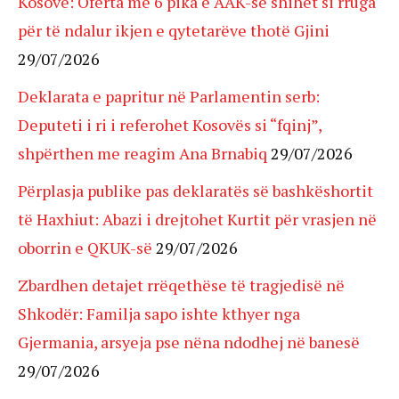
Kosovë: Oferta me 6 pika e AAK-së shihet si rruga
për të ndalur ikjen e qytetarëve thotë Gjini
29/07/2026
Deklarata e papritur në Parlamentin serb:
Deputeti i ri i referohet Kosovës si “fqinj”,
shpërthen me reagim Ana Brnabiq
29/07/2026
Përplasja publike pas deklaratës së bashkëshortit
të Haxhiut: Abazi i drejtohet Kurtit për vrasjen në
oborrin e QKUK-së
29/07/2026
Zbardhen detajet rrëqethëse të tragjedisë në
Shkodër: Familja sapo ishte kthyer nga
Gjermania, arsyeja pse nëna ndodhej në banesë
29/07/2026