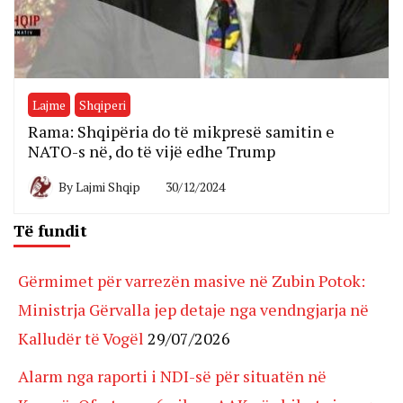
Lajme
Shqiperi
Rama: Shqipëria do të mikpresë samitin e
NATO-s në, do të vijë edhe Trump
By
Lajmi Shqip
30/12/2024
Të fundit
Gërmimet për varrezën masive në Zubin Potok:
Ministrja Gërvalla jep detaje nga vendngjarja në
Kalludër të Vogël
29/07/2026
Alarm nga raporti i NDI-së për situatën në