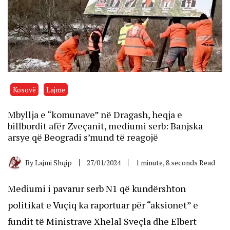
Kosovë
Lajme
Mbyllja e “komunave” në Dragash, heqja e
billbordit afër Zveçanit, mediumi serb: Banjska
arsye që Beogradi s’mund të reagojë
By
Lajmi Shqip
27/01/2024
1 minute, 8 seconds Read
Mediumi i pavarur serb N1 që kundërshton
politikat e Vuçiq ka raportuar për “aksionet” e
fundit të Ministrave Xhelal Sveçla dhe Elbert