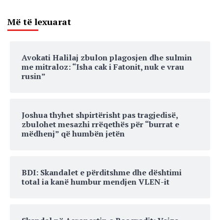
Më të lexuarat
Avokati Halilaj zbulon plagosjen dhe sulmin
me mitraloz: “Isha cak i Fatonit, nuk e vrau
rusin”
Joshua thyhet shpirtërisht pas tragjedisë,
zbulohet mesazhi rrëqethës për “burrat e
mëdhenj” që humbën jetën
BDI: Skandalet e përditshme dhe dështimi
total ia kanë humbur mendjen VLEN-it