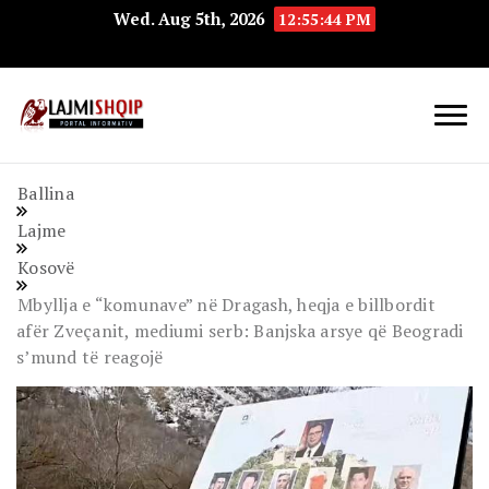
Wed. Aug 5th, 2026
12:55:45 PM
Lajmishqip.net
Lajmishqip
Ballina
Lajme
Kosovë
Mbyllja e “komunave” në Dragash, heqja e billbordit
afër Zveçanit, mediumi serb: Banjska arsye që Beogradi
s’mund të reagojë