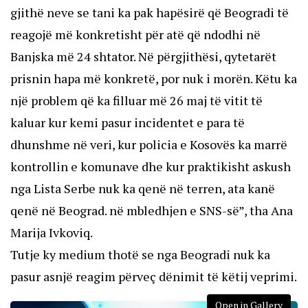
gjithë neve se tani ka pak hapësirë ​​që Beogradi të
reagojë më konkretisht për atë që ndodhi në
Banjska më 24 shtator. Në përgjithësi, qytetarët
prisnin hapa më konkretë, por nuk i morën. Këtu ka
një problem që ka filluar më 26 maj të vitit të
kaluar kur kemi pasur incidentet e para të
dhunshme në veri, kur policia e Kosovës ka marrë
kontrollin e komunave dhe kur praktikisht askush
nga Lista Serbe nuk ka qenë në terren, ata kanë
qenë në Beograd. në mbledhjen e SNS-së”, tha Ana
Marija Ivkoviq.
Tutje ky medium thotë se nga Beogradi nuk ka
pasur asnjë reagim përveç dënimit të këtij veprimi.
Open in Gallery