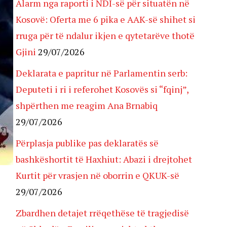
Alarm nga raporti i NDI-së për situatën në
Kosovë: Oferta me 6 pika e AAK-së shihet si
rruga për të ndalur ikjen e qytetarëve thotë
Gjini
29/07/2026
Deklarata e papritur në Parlamentin serb:
Deputeti i ri i referohet Kosovës si “fqinj”,
shpërthen me reagim Ana Brnabiq
29/07/2026
Përplasja publike pas deklaratës së
bashkëshortit të Haxhiut: Abazi i drejtohet
Kurtit për vrasjen në oborrin e QKUK-së
29/07/2026
Zbardhen detajet rrëqethëse të tragjedisë