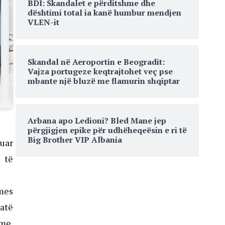
BDI: Skandalet e përditshme dhe
dështimi total ia kanë humbur mendjen
VLEN-it
Skandal në Aeroportin e Beogradit:
Vajza portugeze keqtrajtohet veç pse
mbante një bluzë me flamurin shqiptar
Arbana apo Ledioni? Bled Mane jep
përgjigjen epike për udhëheqeësin e ri të
Big Brother VIP Albania
uar
 të
rmes
jatë
me.