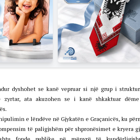
ndur dyshohet se kanë vepruar si një grup i struktur
re zyrtar, ata akuzohen se i kanë shkaktuar dëme
ës.
anipulimin e lëndëve në Gjykatën e Graçanicës, ku pë
ikompensim të paligjshëm për shpronësimet e kryera g
ështu fonde publike në mënyrë të kundërligjsh