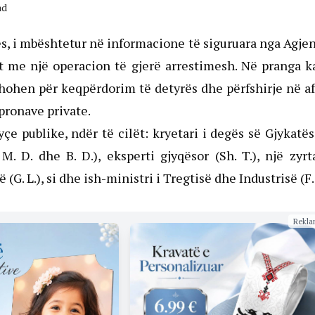
ad
ës, i mbështetur në informacione të siguruara nga Agje
ot me një operacion të gjerë arrestimesh. Në pranga 
yshohen për keqpërdorim të detyrës dhe përfshirje në a
pronave private.
yçe publike, ndër të cilët: kryetari i degës së Gjykatë
M. D. dhe B. D.), eksperti gjyqësor (Sh. T.), një zyrt
. L.), si dhe ish-ministri i Tregtisë dhe Industrisë (F. I
Rekla