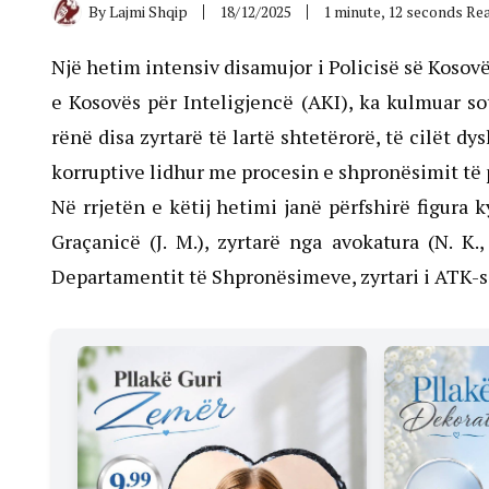
By
Lajmi Shqip
18/12/2025
1 minute, 12 seconds Re
Një hetim intensiv disamujor i Policisë së Kosov
e Kosovës për Inteligjencë (AKI), ka kulmuar s
rënë disa zyrtarë të lartë shtetërorë, të cilët d
korruptive lidhur me procesin e shpronësimit të 
Në rrjetën e këtij hetimi janë përfshirë figura k
Graçanicë (J. M.), zyrtarë nga avokatura (N. K., 
Departamentit të Shpronësimeve, zyrtari i ATK-së (G