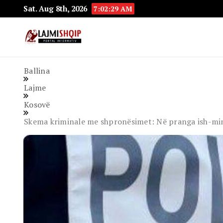
Sat. Aug 8th, 2026
7:02:30 AM
Lajmishqip.net
Lajmishqip
Ballina
Lajme
Kosovë
Skema kriminale me shpronësimet: Në pranga ish-mini