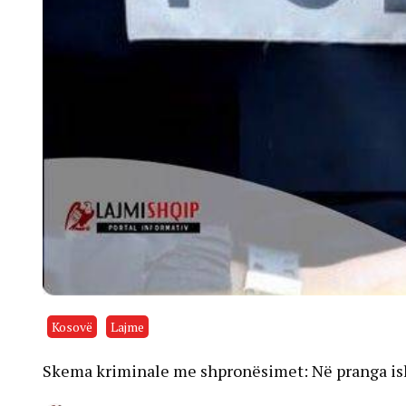
Kosovë
Lajme
Skema kriminale me shpronësimet: Në pranga ish-