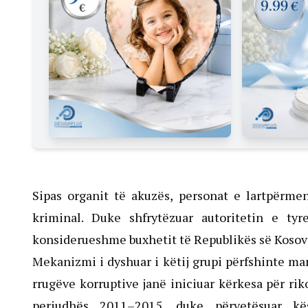
Sipas organit të akuzës, personat e lartpërme
kriminal. Duke shfrytëzuar autoritetin e ty
konsiderueshme buxhetit të Republikës së Kosov
Mekanizmi i dyshuar i këtij grupi përfshinte m
rrugëve korruptive janë iniciuar kërkesa për r
periudhës 2011–2015, duke përvetësuar k