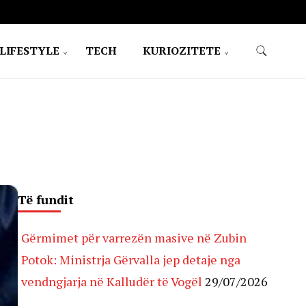
LIFESTYLE
TECH
KURIOZITETE
Të fundit
Gërmimet për varrezën masive në Zubin
Potok: Ministrja Gërvalla jep detaje nga
vendngjarja në Kalludër të Vogël
29/07/2026