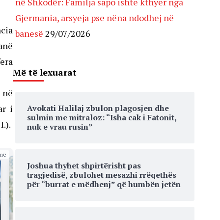
në Shkodër: Familja sapo ishte kthyer nga
Gjermania, arsyeja pse nëna ndodhej në
ncia
banesë
29/07/2026
kanë
fera
Më të lexuarat
s në
Avokati Halilaj zbulon plagosjen dhe
ar i
sulmin me mitraloz: “Isha cak i Fatonit,
.).
nuk e vrau rusin”
më
Joshua thyhet shpirtërisht pas
tragjedisë, zbulohet mesazhi rrëqethës
për “burrat e mëdhenj” që humbën jetën