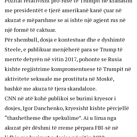
Pozitat relativisht pro-ruse të Trumpit në krahasim
me presidentët e tjerë amerikanë kanë çuar në
akuzat e mëparshme se ai ishte një agjent rus në
një formë të caktuar.
Për shembull, dosja e kontestuar dhe e dyshimtë
Steele, e publikuar menjëherë para se Trump të
merrte detyrën në vitin 2017, pohonte se Rusia
kishte regjistrime kompromentuese të Trumpit në
aktivitete seksuale me prostituta në Moskë,
bashkë me akuza të tjera skandaloze.
CNN
në atë kohë publikoi se burimi kryesor i
dosjes, Igor Danchenko, kryesisht kishte përcjellë
“thashetheme dhe spekulime”. Ai u lirua nga
akuzat për dëshmi të rreme përpara FBI-së në