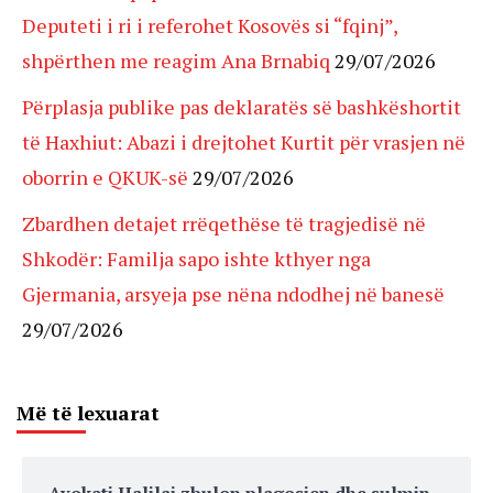
Deputeti i ri i referohet Kosovës si “fqinj”,
shpërthen me reagim Ana Brnabiq
29/07/2026
Përplasja publike pas deklaratës së bashkëshortit
të Haxhiut: Abazi i drejtohet Kurtit për vrasjen në
oborrin e QKUK-së
29/07/2026
Zbardhen detajet rrëqethëse të tragjedisë në
Shkodër: Familja sapo ishte kthyer nga
Gjermania, arsyeja pse nëna ndodhej në banesë
29/07/2026
Më të lexuarat