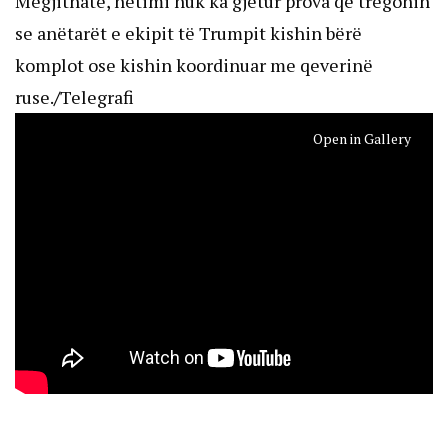
Megjithatë, hetimi nuk ka gjetur prova që tregonin
se anëtarët e ekipit të Trumpit kishin bërë
komplot ose kishin koordinuar me qeverinë
ruse.
/
Telegrafi
Open in Gallery