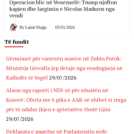
Operacion blic në Venezuelë: Trump njofton
kapjen dhe largimin e Nicolas Maduros nga
vendi
By
Lajmi Shqip
03/01/2026
Të fundit
Gërmimet për varrezën masive në Zubin Potok:
Ministrja Gërvalla jep detaje nga vendngjarja në
Kalludër të Vogël
29/07/2026
Alarm nga raporti i NDI-së për situatën në
Kosovë: Oferta me 6 pika e AAK-së shihet si rruga
për të ndalur ikjen e qytetarëve thotë Gjini
29/07/2026
Deklarata e papritur në Parlamentin serb: