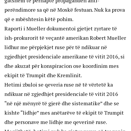
gatshëm të përhapte propagandën anti-
perëndimore sa që në Moskë festuan. Nuk ka prova
që e mbështesin këtë pohim.
Raporti i Mueller dokumentoi gjetjet zyrtare të
ish-prokurorit të veçantë amerikan Robert Mueller
lidhur me përpjekjet ruse për të ndikuar në
zgjedhjet presidenciale amerikane të vitit 2016, si
dhe akuzat për konspiracion ose koordinim mes
ekipit të Trumpit dhe Kremlinit.
Hetimi zbuloi se qeveria ruse në të vërtetë ka
ndikuar në zgjedhjet presidenciale të vitit 2016
“në një mënyrë të gjerë dhe sistematike” dhe se
kishte “lidhje” mes anëtarëve të ekipit të Trumpit
dhe personave me lidhje me qeverinë ruse.