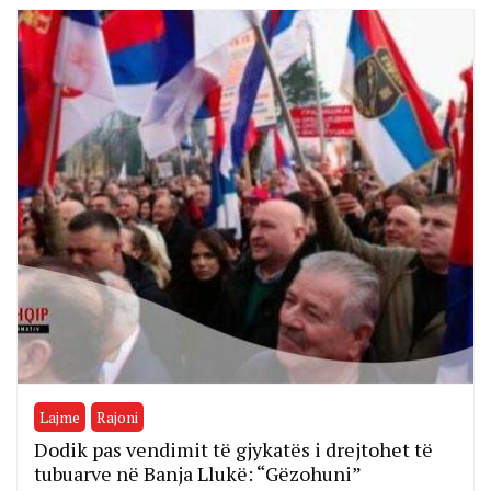
Lajme
Rajoni
Dodik pas vendimit të gjykatës i drejtohet të
tubuarve në Banja Llukë: “Gëzohuni”