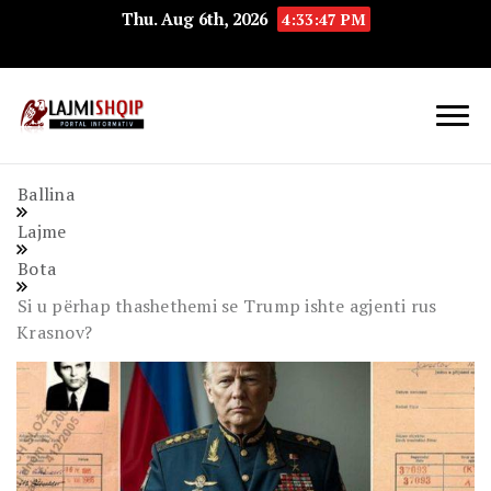
Thu. Aug 6th, 2026
4:33:49 PM
Lajmishqip.net
Lajmishqip
Ballina
Lajme
Bota
Si u përhap thashethemi se Trump ishte agjenti rus
Krasnov?