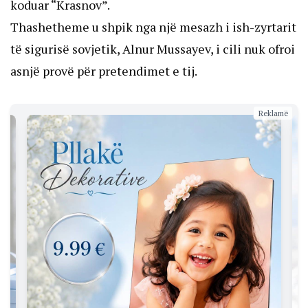
koduar “Krasnov”.
Thashetheme u shpik nga një mesazh i ish-zyrtarit
të sigurisë sovjetik, Alnur Mussayev, i cili nuk ofroi
asnjë provë për pretendimet e tij.
Reklamë