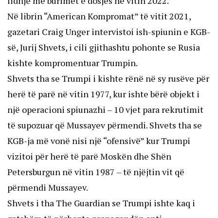
lidhje me burimet e dosjes në vitin 2022.
Në librin “American Kompromat” të vitit 2021,
gazetari Craig Unger intervistoi ish-spiunin e KGB-
së, Jurij Shvets, i cili gjithashtu pohonte se Rusia
kishte kompromentuar Trumpin.
Shvets tha se Trumpi i kishte rënë në sy rusëve për
herë të parë në vitin 1977, kur ishte bërë objekt i
një operacioni spiunazhi – 10 vjet para rekrutimit
të supozuar që Mussayev përmendi. Shvets tha se
KGB-ja më vonë nisi një “ofensivë” kur Trumpi
vizitoi për herë të parë Moskën dhe Shën
Petersburgun në vitin 1987 – të njëjtin vit që
përmendi Mussayev.
Shvets i tha The Guardian se Trumpi ishte kaq i