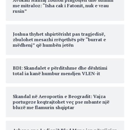
Avokati Halilaj zbulon plagosjen dhe sulmin
me mitraloz: “Isha cak i Fatonit, nuk e vrau
rusin”
Joshua thyhet shpirtërisht pas tragjedisë,
zbulohet mesazhi rrëqethës për “burrat e
mëdhenj” që humbën jetën
BDI: Skandalet e përditshme dhe dështimi
total ia kanë humbur mendjen VLEN-it
Skandal në Aeroportin e Beogradit: Vajza
portugeze keqtrajtohet veç pse mbante një
bluzë me flamurin shqiptar