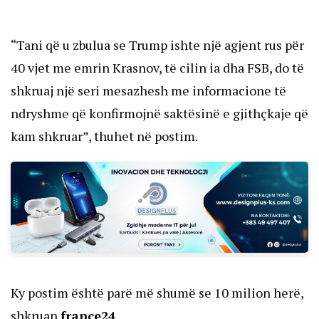
“Tani që u zbulua se Trump ishte një agjent rus për
40 vjet me emrin Krasnov, të cilin ia dha FSB, do të
shkruaj një seri mesazhesh me informacione të
ndryshme që konfirmojnë saktësinë e gjithçkaje që
kam shkruar”, thuhet në postim.
Ky postim është parë më shumë se 10 milion herë,
shkruan
france24
.