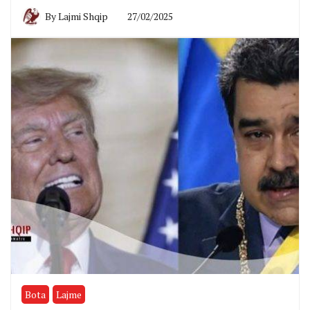
By
Lajmi Shqip
27/02/2025
Bota
Lajme