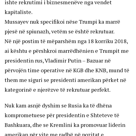
ishte rekrutimi i biznesmenëve nga vendet
kapitaliste.
Mussayev nuk specifikoi nëse Trumpi ka marrë
pjesë në spiunazh, vetëm se është rekrutuar.
Në një postim të mëparshëm nga 18 korriku 2018,
ai kështu e përshkroi marrëdhënien e Trumpit me
presidentin rus, Vladimir Putin – Bazuar në
përvojën time operative në KGB dhe KNB, mund të
them me siguri se presidenti amerikan përket në
kategorinë e njerëzve të rekrutuar perfekt.
Nuk kam asnjë dyshim se Rusia ka të dhëna
komprometuese për presidentin e Shteteve të
Bashkuara, dhe se Kremlini ka promovuar liderin
amerikan për vite me radhë në pozitat e