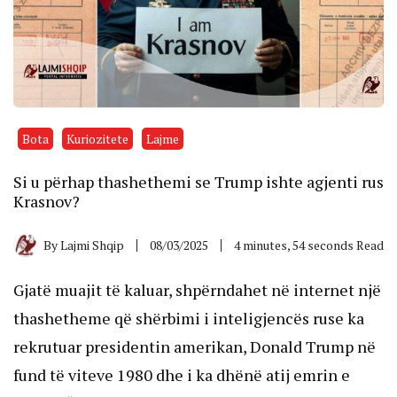
Bota
Kuriozitete
Lajme
Si u përhap thashethemi se Trump ishte agjenti rus
Krasnov?
By
Lajmi Shqip
08/03/2025
4 minutes, 54 seconds Read
Gjatë muajit të kaluar, shpërndahet në internet një
thashetheme që shërbimi i inteligjencës ruse ka
rekrutuar presidentin amerikan, Donald Trump në
fund të viteve 1980 dhe i ka dhënë atij emrin e