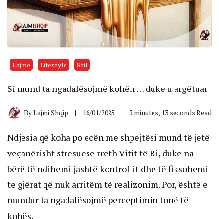
Lajme
Lifestyle
Stil
Si mund ta ngadalësojmë kohën … duke u argëtuar
By
Lajmi Shqip
16/01/2025
3 minutes, 13 seconds Read
Ndjesia që koha po ecën me shpejtësi mund të jetë
veçanërisht stresuese rreth Vitit të Ri, duke na
bërë të ndihemi jashtë kontrollit dhe të fiksohemi
te gjërat që nuk arritëm të realizonim. Por, është e
mundur ta ngadalësojmë perceptimin tonë të
kohës.