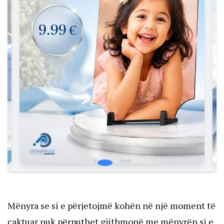
Mënyra se si e përjetojmë kohën në një moment të
caktuar nuk përputhet gjithmonë me mënyrën si e