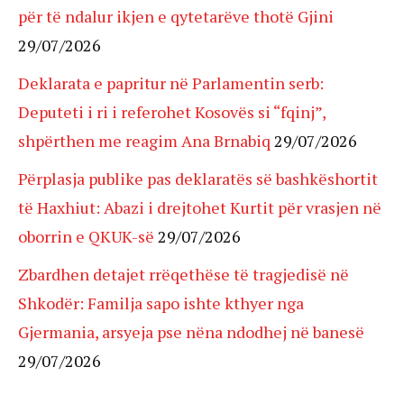
për të ndalur ikjen e qytetarëve thotë Gjini
29/07/2026
Deklarata e papritur në Parlamentin serb:
Deputeti i ri i referohet Kosovës si “fqinj”,
shpërthen me reagim Ana Brnabiq
29/07/2026
Përplasja publike pas deklaratës së bashkëshortit
të Haxhiut: Abazi i drejtohet Kurtit për vrasjen në
oborrin e QKUK-së
29/07/2026
Zbardhen detajet rrëqethëse të tragjedisë në
Shkodër: Familja sapo ishte kthyer nga
Gjermania, arsyeja pse nëna ndodhej në banesë
29/07/2026