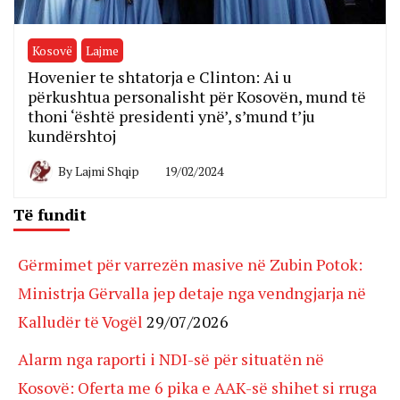
Kosovë
Lajme
Hovenier te shtatorja e Clinton: Ai u
përkushtua personalisht për Kosovën, mund të
thoni ‘është presidenti ynë’, s’mund t’ju
kundërshtoj
By
Lajmi Shqip
19/02/2024
Të fundit
Gërmimet për varrezën masive në Zubin Potok:
Ministrja Gërvalla jep detaje nga vendngjarja në
Kalludër të Vogël
29/07/2026
Alarm nga raporti i NDI-së për situatën në
Kosovë: Oferta me 6 pika e AAK-së shihet si rruga