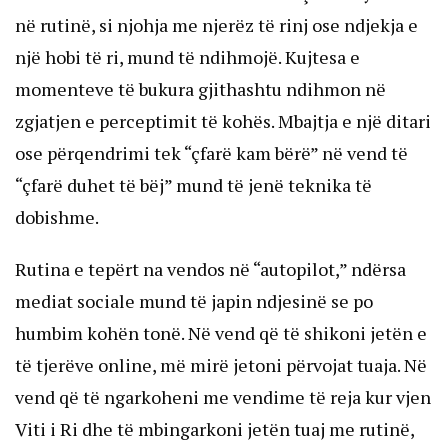
në rutinë, si njohja me njerëz të rinj ose ndjekja e
një hobi të ri, mund të ndihmojë. Kujtesa e
momenteve të bukura gjithashtu ndihmon në
zgjatjen e perceptimit të kohës. Mbajtja e një ditari
ose përqendrimi tek “çfarë kam bërë” në vend të
“çfarë duhet të bëj” mund të jenë teknika të
dobishme.
Rutina e tepërt na vendos në “autopilot,” ndërsa
mediat sociale mund të japin ndjesinë se po
humbim kohën tonë. Në vend që të shikoni jetën e
të tjerëve online, më mirë jetoni përvojat tuaja. Në
vend që të ngarkoheni me vendime të reja kur vjen
Viti i Ri dhe të mbingarkoni jetën tuaj me rutinë,