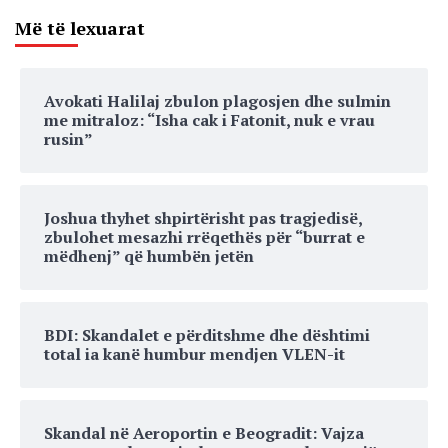
Më të lexuarat
Avokati Halilaj zbulon plagosjen dhe sulmin
me mitraloz: “Isha cak i Fatonit, nuk e vrau
rusin”
Joshua thyhet shpirtërisht pas tragjedisë,
zbulohet mesazhi rrëqethës për “burrat e
mëdhenj” që humbën jetën
BDI: Skandalet e përditshme dhe dështimi
total ia kanë humbur mendjen VLEN-it
Skandal në Aeroportin e Beogradit: Vajza