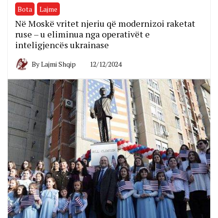
Bota
Lajme
Në Moskë vritet njeriu që modernizoi raketat
ruse – u eliminua nga operativët e
inteligjencës ukrainase
By
Lajmi Shqip
12/12/2024