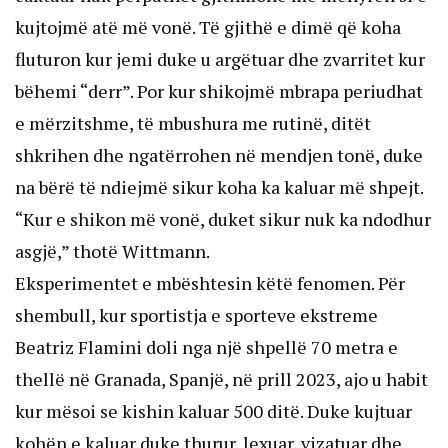
kujtojmë atë më vonë. Të gjithë e dimë që koha
fluturon kur jemi duke u argëtuar dhe zvarritet kur
bëhemi “derr”. Por kur shikojmë mbrapa periudhat
e mërzitshme, të mbushura me rutinë, ditët
shkrihen dhe ngatërrohen në mendjen tonë, duke
na bërë të ndiejmë sikur koha ka kaluar më shpejt.
“Kur e shikon më vonë, duket sikur nuk ka ndodhur
asgjë,” thotë Wittmann.
Eksperimentet e mbështesin këtë fenomen. Për
shembull, kur sportistja e sporteve ekstreme
Beatriz Flamini doli nga një shpellë 70 metra e
thellë në Granada, Spanjë, në prill 2023, ajo u habit
kur mësoi se kishin kaluar 500 ditë. Duke kujtuar
kohën e kaluar duke thurur, lexuar, vizatuar dhe