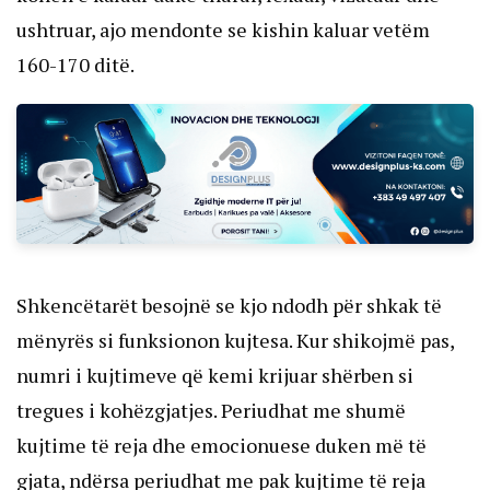
ushtruar, ajo mendonte se kishin kaluar vetëm
160-170 ditë.
Shkencëtarët besojnë se kjo ndodh për shkak të
mënyrës si funksionon kujtesa. Kur shikojmë pas,
numri i kujtimeve që kemi krijuar shërben si
tregues i kohëzgjatjes. Periudhat me shumë
kujtime të reja dhe emocionuese duken më të
gjata, ndërsa periudhat me pak kujtime të reja