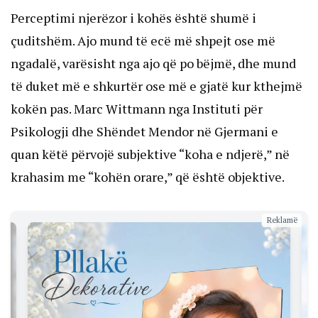
Perceptimi njerëzor i kohës është shumë i
çuditshëm. Ajo mund të ecë më shpejt ose më
ngadalë, varësisht nga ajo që po bëjmë, dhe mund
të duket më e shkurtër ose më e gjatë kur kthejmë
kokën pas. Marc Wittmann nga Instituti për
Psikologji dhe Shëndet Mendor në Gjermani e
quan këtë përvojë subjektive “koha e ndjerë,” në
krahasim me “kohën orare,” që është objektive.
Reklamë