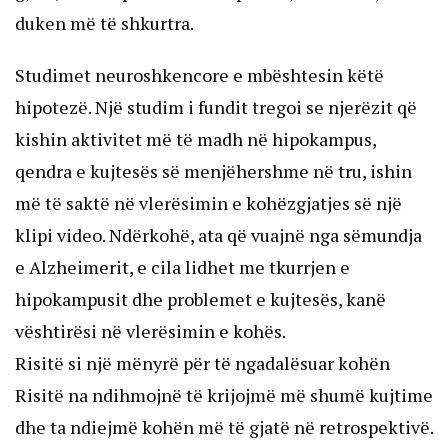
duken më të shkurtra.
Studimet neuroshkencore e mbështesin këtë
hipotezë. Një studim i fundit tregoi se njerëzit që
kishin aktivitet më të madh në hipokampus,
qendra e kujtesës së menjëhershme në tru, ishin
më të saktë në vlerësimin e kohëzgjatjes së një
klipi video. Ndërkohë, ata që vuajnë nga sëmundja
e Alzheimerit, e cila lidhet me tkurrjen e
hipokampusit dhe problemet e kujtesës, kanë
vështirësi në vlerësimin e kohës.
Risitë si një mënyrë për të ngadalësuar kohën
Risitë na ndihmojnë të krijojmë më shumë kujtime
dhe ta ndiejmë kohën më të gjatë në retrospektivë.