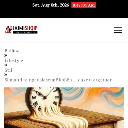
Sat. Aug 8th, 2026
8:47:05 AM
Lajmishqip.net
Lajmishqip
Ballina
Lifestyle
Stil
Si mund ta ngadalësojmë kohën … duke u argëtuar