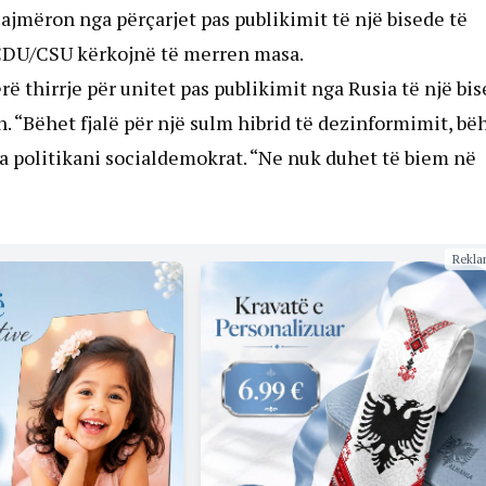
lajmëron nga përçarjet pas publikimit të një bisede të
 CDU/CSU kërkojnë të merren masa.
ërë thirrje për unitet pas publikimit nga Rusia të një bi
an. “Bëhet fjalë për një sulm hibrid të dezinformimit, bë
tha politikani socialdemokrat. “Ne nuk duhet të biem në
Rekla