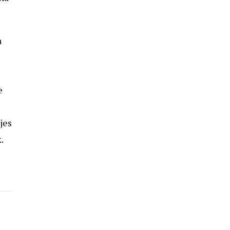
a
e
jes
.