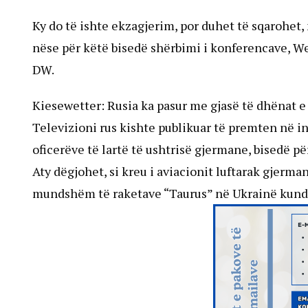
Ky do të ishte ekzagjerim, por duhet të sqarohet,
nëse për këtë bisedë shërbimi i konferencave, W
DW.
Kiesewetter: Rusia ka pasur me gjasë të dhënat e 
Televizioni rus kishte publikuar të premten në in
oficerëve të lartë të ushtrisë gjermane, bisedë pë
Aty dëgjohet, si kreu i aviacionit luftarak gjerma
mundshëm të raketave “Taurus” në Ukrainë kund