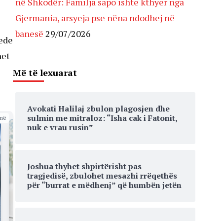
në Shkodër: Familja sapo ishte kthyer nga
Gjermania, arsyeja pse nëna ndodhej në
banesë
29/07/2026
sede
het
Më të lexuarat
Avokati Halilaj zbulon plagosjen dhe
sulmin me mitraloz: “Isha cak i Fatonit,
më
nuk e vrau rusin”
Joshua thyhet shpirtërisht pas
tragjedisë, zbulohet mesazhi rrëqethës
për “burrat e mëdhenj” që humbën jetën