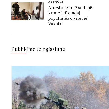
Previous
Arrestohet një serb për
krime lufte ndaj
popullatës civile në
Vushtrri
Publikime te ngjashme