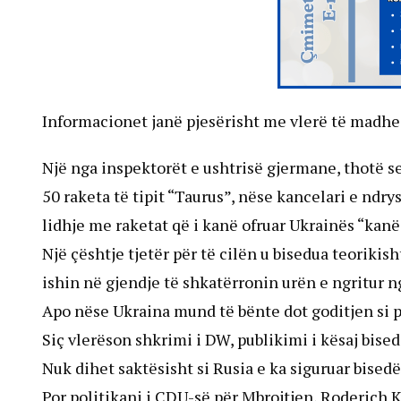
Informacionet janë pjesërisht me vlerë të madhe
Një nga inspektorët e ushtrisë gjermane, thotë se
50 raketa të tipit “Taurus”, nëse kancelari e ndry
lidhje me raketat që i kanë ofruar Ukrainës “kanë
Një çështje tjetër për të cilën u bisedua teorikis
ishin në gjendje të shkatërronin urën e ngritur 
Apo nëse Ukraina mund të bënte dot goditjen si
Siç vlerëson shkrimi i DW, publikimi i kësaj bise
Nuk dihet saktësisht si Rusia e ka siguruar bisedë
Por politikani i CDU-së për Mbrojtjen, Roderich 