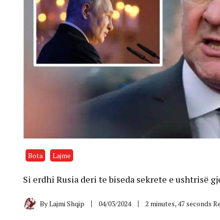
Bota
Lajme
Si erdhi Rusia deri te biseda sekrete e ushtrisë 
By
Lajmi Shqip
04/03/2024
2 minutes, 47 seconds R