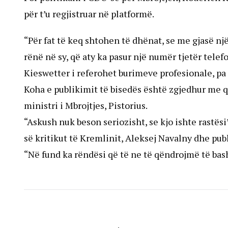
për t’u regjistruar në platformë.
“Për fat të keq shtohen të dhënat, se me gjasë n
rënë në sy, që aty ka pasur një numër tjetër telef
Kieswetter i referohet burimeve profesionale, pa
Koha e publikimit të bisedës është zgjedhur me q
ministri i Mbrojtjes, Pistorius.
“Askush nuk beson seriozisht, se kjo ishte rastësi
së kritikut të Kremlinit, Aleksej Navalny dhe pu
“Në fund ka rëndësi që të ne të qëndrojmë të bash