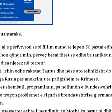
 ushtarake.
 ai e përfytyron se si fillim mund të jepen 50 pastaj ed
shon qëndrimin, përveç kësaj flitet se edhe britanikët n
 disa njerëz në terren”.
ht, ishin edhe raketat Taurus dhe nëse ato teknikisht do
nga Rusia pas aneksimit të paligjshëm të Krimesë.
 për shembull, programimin, pa ndihmën e Bundeswehrit
de tregon problemet e sigurisë brenda ushtrisë gjerman
n.
Kiesewetter është i mendimit, se Moska ka pasur të dh