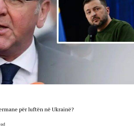
gjermane për luftën në Ukrainë?
ead