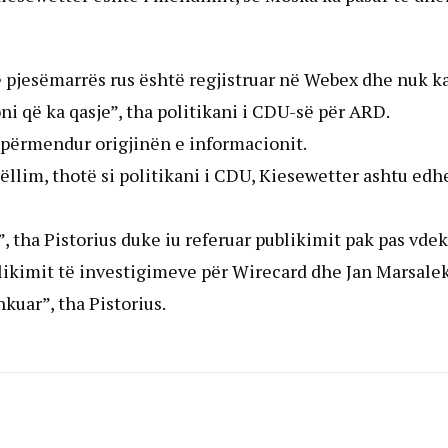
jë pjesëmarrës rus është regjistruar në Webex dhe nuk k
oni që ka qasje”, tha politikani i CDU-së për ARD.
 përmendur origjinën e informacionit.
ëllim, thotë si politikani i CDU, Kiesewetter ashtu edh
”, tha Pistorius duke iu referuar publikimit pak pas vdek
blikimit të investigimeve për Wirecard dhe Jan Marsalek
kuar”, tha Pistorius.