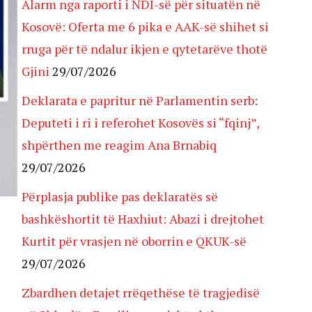
Alarm nga raporti i NDI-së për situatën në
Kosovë: Oferta me 6 pika e AAK-së shihet si
rruga për të ndalur ikjen e qytetarëve thotë
Gjini
29/07/2026
Deklarata e papritur në Parlamentin serb:
Deputeti i ri i referohet Kosovës si “fqinj”,
shpërthen me reagim Ana Brnabiq
29/07/2026
Përplasja publike pas deklaratës së
bashkëshortit të Haxhiut: Abazi i drejtohet
Kurtit për vrasjen në oborrin e QKUK-së
29/07/2026
Zbardhen detajet rrëqethëse të tragjedisë