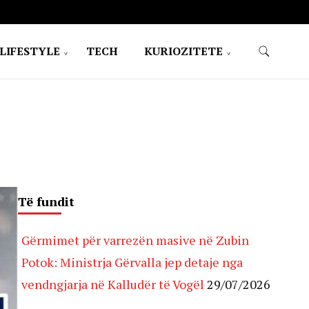
LIFESTYLE
TECH
KURIOZITETE
Të fundit
Gërmimet për varrezën masive në Zubin
Potok: Ministrja Gërvalla jep detaje nga
vendngjarja në Kalludër të Vogël
29/07/2026