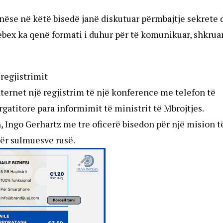
 nëse në këtë bisedë janë diskutuar përmbajtje sekrete
ebex ka qenë formati i duhur për të komunikuar, shkrua
regjistrimit
ternet një regjistrim të një konference me telefon të
rgatitore para informimit të ministrit të Mbrojtjes.
n, Ingo Gerhartz me tre oficerë bisedon për një mision t
ër sulmuesve rusë.