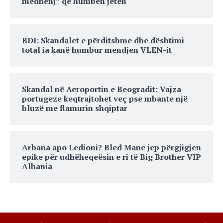
mëdhenj” që humbën jetën
BDI: Skandalet e përditshme dhe dështimi
total ia kanë humbur mendjen VLEN-it
Skandal në Aeroportin e Beogradit: Vajza
portugeze keqtrajtohet veç pse mbante një
bluzë me flamurin shqiptar
Arbana apo Ledioni? Bled Mane jep përgjigjen
epike për udhëheqeësin e ri të Big Brother VIP
Albania