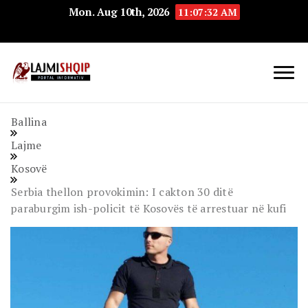
Mon. Aug 10th, 2026
11:07:33 AM
Lajmishqip.net
Lajmishqip
Ballina
Lajme
Kosovë
Serbia thellon provokimin: I cakton 30 ditë
paraburgim ish-policit të Kosovës të arrestuar në kufi