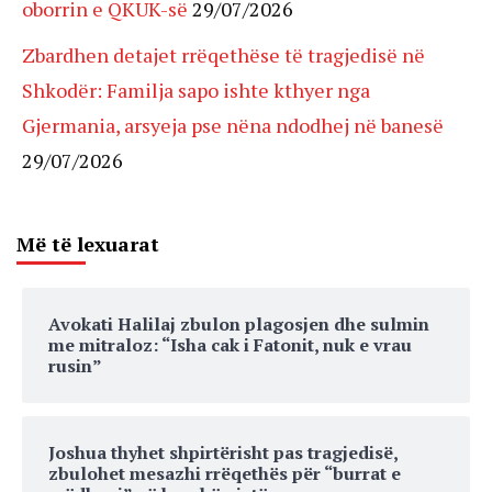
oborrin e QKUK-së
29/07/2026
Zbardhen detajet rrëqethëse të tragjedisë në
Shkodër: Familja sapo ishte kthyer nga
Gjermania, arsyeja pse nëna ndodhej në banesë
29/07/2026
Më të lexuarat
Avokati Halilaj zbulon plagosjen dhe sulmin
me mitraloz: “Isha cak i Fatonit, nuk e vrau
rusin”
Joshua thyhet shpirtërisht pas tragjedisë,
zbulohet mesazhi rrëqethës për “burrat e