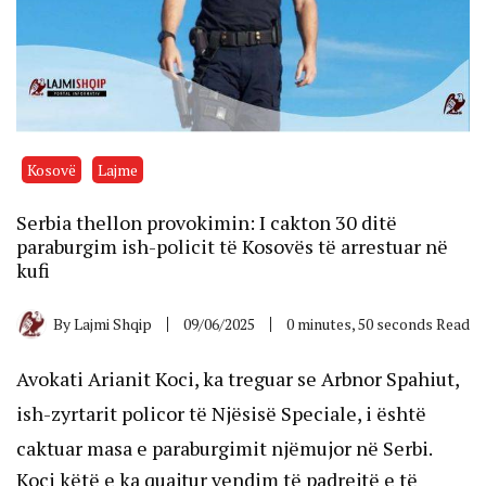
Kosovë
Lajme
Serbia thellon provokimin: I cakton 30 ditë
paraburgim ish-policit të Kosovës të arrestuar në
kufi
By
Lajmi Shqip
09/06/2025
0 minutes, 50 seconds Read
Avokati Arianit Koci, ka treguar se Arbnor Spahiut,
ish-zyrtarit policor të Njësisë Speciale, i është
caktuar masa e paraburgimit njëmujor në Serbi.
Koci këtë e ka quajtur vendim të padrejtë e të