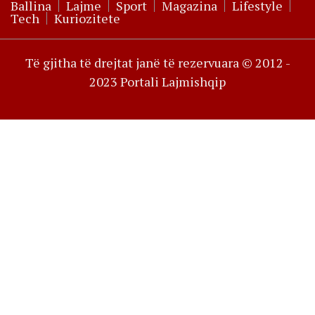
Ballina
Lajme
Sport
Magazina
Lifestyle
Tech
Kuriozitete
Të gjitha të drejtat janë të rezervuara © 2012 -
2023 Portali Lajmishqip