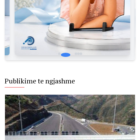
shumë e
dobët
për t’u
përballur
me
NATO-n
Publikime te ngjashme