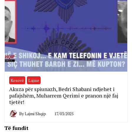
Kosovë
Lajme
Akuza për spiunazh, Bedri Shabani ndjehet i
pafajshëm, Muharrem Qerimi e pranon një faj
tjetër!
By
Lajmi Shqip
17/03/2025
Të fundit