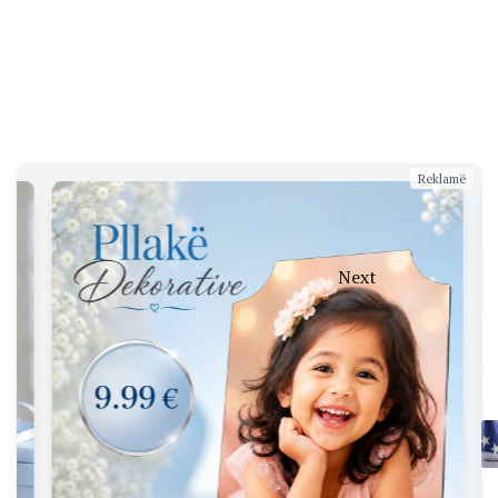
Reklamë
Next
Kthesë e
papritur
nga
miku i
Putinit?
Orban:
Rusia
është