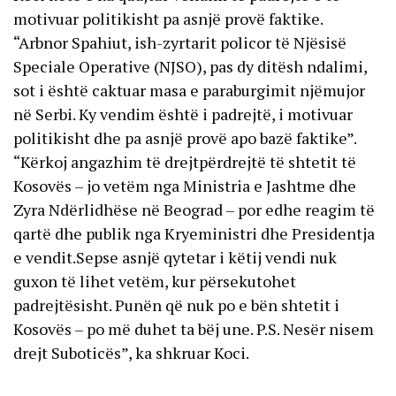
motivuar politikisht pa asnjë provë faktike.
“Arbnor Spahiut, ish-zyrtarit policor të Njësisë
Speciale Operative (NJSO), pas dy ditësh ndalimi,
sot i është caktuar masa e paraburgimit njëmujor
në Serbi. Ky vendim është i padrejtë, i motivuar
politikisht dhe pa asnjë provë apo bazë faktike”.
“Kërkoj angazhim të drejtpërdrejtë të shtetit të
Kosovës – jo vetëm nga Ministria e Jashtme dhe
Zyra Ndërlidhëse në Beograd – por edhe reagim të
qartë dhe publik nga Kryeministri dhe Presidentja
e vendit.Sepse asnjë qytetar i këtij vendi nuk
guxon të lihet vetëm, kur përsekutohet
padrejtësisht. Punën që nuk po e bën shtetit i
Kosovës – po më duhet ta bëj une. P.S. Nesër nisem
drejt Suboticës”, ka shkruar Koci.