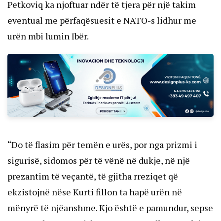
Petkoviq ka njoftuar ndër të tjera për një takim
eventual me përfaqësuesit e NATO-s lidhur me
urën mbi lumin Ibër.
“Do të flasim për temën e urës, por nga prizmi i
sigurisë, sidomos për të vënë në dukje, në një
prezantim të veçantë, të gjitha rreziqet që
ekzistojnë nëse Kurti fillon ta hapë urën në
mënyrë të njëanshme. Kjo është e pamundur, sepse