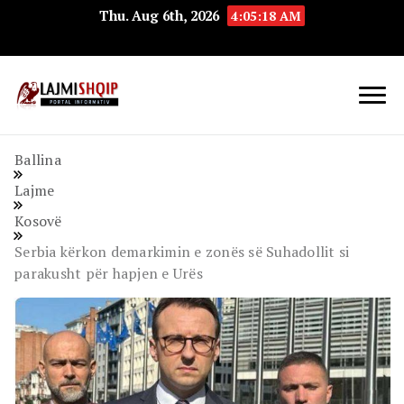
Thu. Aug 6th, 2026
4:05:19 AM
Lajmishqip.net
Lajmishqip
Ballina
Lajme
Kosovë
Serbia kërkon demarkimin e zonës së Suhadollit si
parakusht për hapjen e Urës