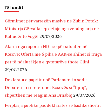
Të fundit
Gërmimet për varrezën masive në Zubin Potok:
Ministrja Gërvalla jep detaje nga vendngjarja në
Kalludër të Vogël
29/07/2026
Alarm nga raporti i NDI-së për situatën në
Kosovë: Oferta me 6 pika e AAK-së shihet si rruga
për të ndalur ikjen e qytetarëve thotë Gjini
29/07/2026
Deklarata e papritur në Parlamentin serb:
Deputeti i ri i referohet Kosovës si “fqinj”,
shpërthen me reagim Ana Brnabiq
29/07/2026
Përplasja publike pas deklaratës së bashkëshortit