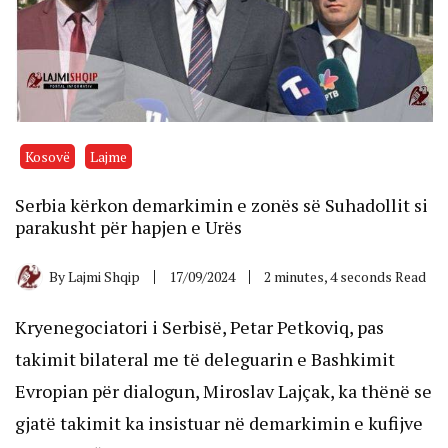
Kosovë
Lajme
Serbia kërkon demarkimin e zonës së Suhadollit si
parakusht për hapjen e Urës
By
Lajmi Shqip
17/09/2024
2 minutes, 4 seconds Read
Kryenegociatori i Serbisë, Petar Petkoviq, pas
takimit bilateral me të deleguarin e Bashkimit
Evropian për dialogun, Miroslav Lajçak, ka thënë se
gjatë takimit ka insistuar në demarkimin e kufijve