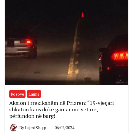
Kosovë
Lajme
Aksion i rrezikshëm në Prizren: “19-vjeçari
shkaton kaos duke garuar me veturë,
përfundon në burg!
By
Lajmi Shqip
06/02/2024