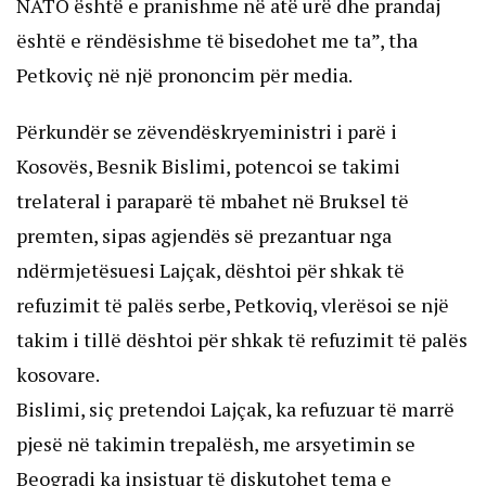
NATO është e pranishme në atë urë dhe prandaj
është e rëndësishme të bisedohet me ta”, tha
Petkoviç në një prononcim për media.
Përkundër se zëvendëskryeministri i parë i
Kosovës, Besnik Bislimi, potencoi se takimi
trelateral i paraparë të mbahet në Bruksel të
premten, sipas agjendës së prezantuar nga
ndërmjetësuesi Lajçak, dështoi për shkak të
refuzimit të palës serbe, Petkoviq, vlerësoi se një
takim i tillë dështoi për shkak të refuzimit të palës
kosovare.
Bislimi, siç pretendoi Lajçak, ka refuzuar të marrë
pjesë në takimin trepalësh, me arsyetimin se
Beogradi ka insistuar të diskutohet tema e