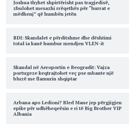
Joshua thyhet shpirtërisht pas tragjedisë,
zbulohet mesazhi rrëqethës për “burrat e
mëdhenj” që humbën jetën
BDI: Skandalet e përditshme dhe dështimi
total ia kanë humbur mendjen VLEN-it
Skandal në Aeroportin e Beogradit: Vajza
portugeze keqtrajtohet veç pse mbante një
bluzë me flamurin shqiptar
Arbana apo Ledioni? Bled Mane jep përgjigjen
epike për udhëheqeësin e ri të Big Brother VIP
Albania