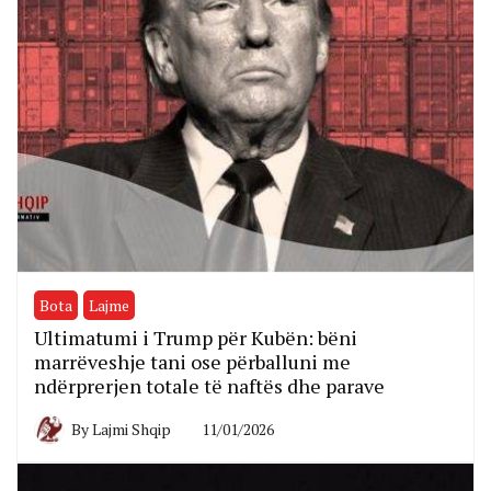
Bota
Lajme
Ultimatumi i Trump për Kubën: bëni
marrëveshje tani ose përballuni me
ndërprerjen totale të naftës dhe parave
By
Lajmi Shqip
11/01/2026