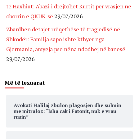
të Haxhiut: Abazi i drejtohet Kurtit për vrasjen në
oborrin e QKUK-së
29/07/2026
Zbardhen detajet rrëqethëse të tragjedisë në
Shkodër: Familja sapo ishte kthyer nga
Gjermania, arsyeja pse nëna ndodhej në banesë
29/07/2026
Më të lexuarat
Avokati Halilaj zbulon plagosjen dhe sulmin
me mitraloz: “Isha cak i Fatonit, nuk e vrau
rusin”