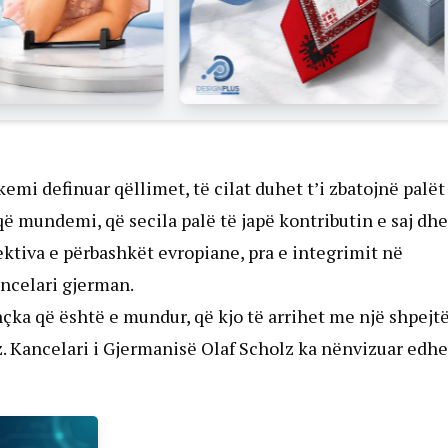
kemi definuar qëllimet, të cilat duhet t’i zbatojnë palët
që mundemi, që secila palë të japë kontributin e saj dhe
tiva e përbashkët evropiane, pra e integrimit në
ancelari gjerman.
ka që është e mundur, që kjo të arrihet me një shpejtë
. Kancelari i Gjermanisë Olaf Scholz ka nënvizuar edhe