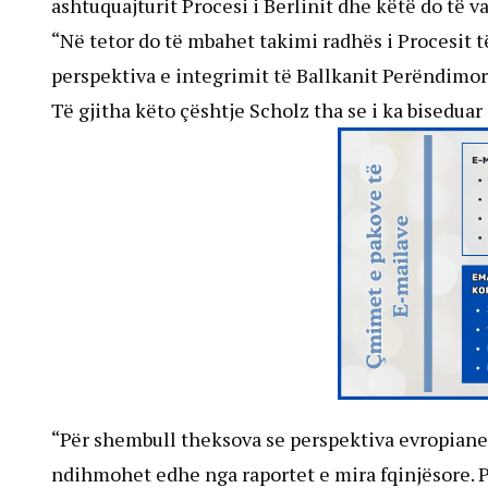
ashtuquajturit Procesi i Berlinit dhe këtë do të 
“Në tetor do të mbahet takimi radhës i Procesit të
perspektiva e integrimit të Ballkanit Perëndimor
Të gjitha këto çështje Scholz tha se i ka biseduar
“Për shembull theksova se perspektiva evropiane
ndihmohet edhe nga raportet e mira fqinjësore. 