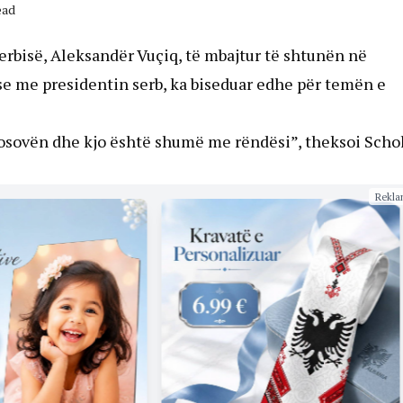
ead
rbisë, Aleksandër Vuçiq, të mbajtur të shtunën në
 se me presidentin serb, ka biseduar edhe për temën e
sovën dhe kjo është shumë me rëndësi”, theksoi Schol
Rekla