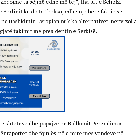
vazhdojmë ta bëjmë edhe më tej”, tha tutje Scholz.
 Berlinit ku do të theksoj edhe një herë faktin se
 në Bashkimin Evropian nuk ka alternativë”, nënvizoi a
 gjatë takimit me presidentin e Serbisë.
 e shteteve dhe popujve në Ballkanit Perëndimor
Për raportet dhe fqinjësinë e mirë mes vendeve në