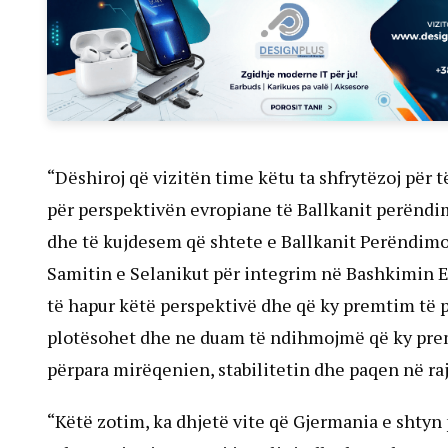
“Dëshiroj që vizitën time këtu ta shfrytëzoj për
për perspektivën evropiane të Ballkanit perëndi
dhe të kujdesem që shtete e Ballkanit Perëndimor
Samitin e Selanikut për integrim në Bashkimin Ev
të hapur këtë perspektivë dhe që ky premtim të 
plotësohet dhe ne duam të ndihmojmë që ky premt
përpara mirëqenien, stabilitetin dhe paqen në rajo
“Këtë zotim, ka dhjetë vite që Gjermania e shty