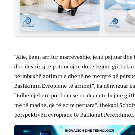
“Atje, kemi arritur marrëveshje, jemi pajtuar dhe 
dhe dëshiroj të potencoj se do të bëjmë gjithçka 
përmbushë zotimin e dhënë në mënyrë që perspek
Bashkimin Evropiane të arrihet”, ka nënvizuar k
“Edhe njëherë po them se ne duam të bëjmë gjithç
më të madhe, që të ecim përpara”, theksoi Scholz
perspektivën evropiane të Ballkanit Perëndimor.