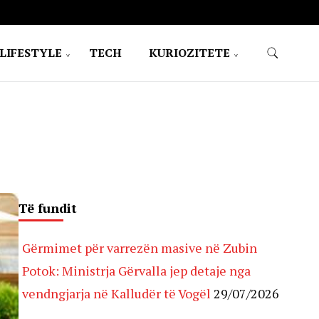
LIFESTYLE
TECH
KURIOZITETE
Të fundit
Gërmimet për varrezën masive në Zubin
Potok: Ministrja Gërvalla jep detaje nga
vendngjarja në Kalludër të Vogël
29/07/2026