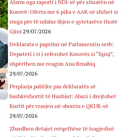
Alarm nga raporti i NDI-së për situatën në
Kosovë: Oferta me 6 pika e AAK-së shihet si
rruga për të ndalur ikjen e qytetarëve thotë
Gjini
29/07/2026
Deklarata e papritur në Parlamentin serb:
Deputeti i ri i referohet Kosovës si “fqinj”,
shpërthen me reagim Ana Brnabiq
29/07/2026
Përplasja publike pas deklaratës së
bashkëshortit të Haxhiut: Abazi i drejtohet
Kurtit për vrasjen në oborrin e QKUK-së
29/07/2026
Zbardhen detajet rrëqethëse të tragjedisë