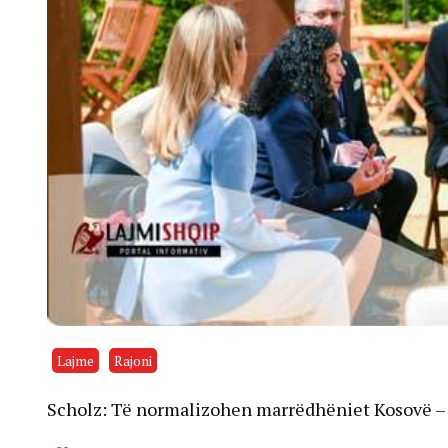
Lajme
Rajoni
Scholz: Të normalizohen marrëdhëniet Kosovë – 