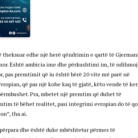
 të theksuar edhe një herë qëndrimin e qartë të Gjerman
mor. Është ambicia ime dhe përkushtimi im, të ndihmoj
, pas premtimit që iu është bërë 20 vite më parë në
ropian, që pas një kohe kaq të gjatë, këto vende të ke
përmbushet. Pra, mbetet një premtim që duhet të
im të bëhet realitet, pasi integrimi evropian do të qo
n”, tha ai.
n përpara dhe është duke mbështetur përmes të