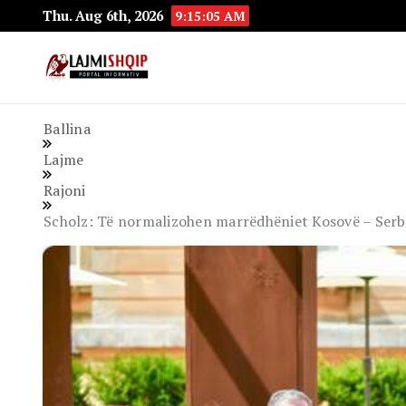
Thu. Aug 6th, 2026
9:15:06 AM
Lajmishqip.net
Lajmishqip
Ballina
Lajme
Rajoni
Scholz: Të normalizohen marrëdhëniet Kosovë – Serb