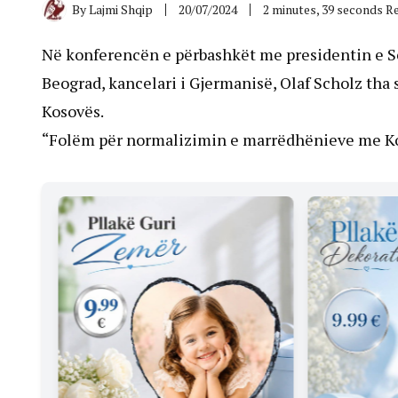
By
Lajmi Shqip
20/07/2024
2 minutes, 39 seconds R
Në konferencën e përbashkët me presidentin e Se
Beograd, kancelari i Gjermanisë, Olaf Scholz tha
Kosovës.
“Folëm për normalizimin e marrëdhënieve me Ko