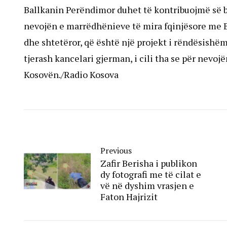
Ballkanin Perëndimor duhet të kontribuojmë së ba
nevojën e marrëdhënieve të mira fqinjësore me Bo
dhe shtetëror, që është një projekt i rëndësishë
tjerash kancelari gjerman, i cili tha se për nevoj
Kosovën./Radio Kosova
Previous
Zafir Berisha i publikon
dy fotografi me të cilat e
vë në dyshim vrasjen e
Faton Hajrizit