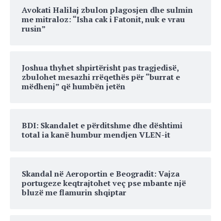
Avokati Halilaj zbulon plagosjen dhe sulmin
me mitraloz: “Isha cak i Fatonit, nuk e vrau
rusin”
Joshua thyhet shpirtërisht pas tragjedisë,
zbulohet mesazhi rrëqethës për “burrat e
mëdhenj” që humbën jetën
BDI: Skandalet e përditshme dhe dështimi
total ia kanë humbur mendjen VLEN-it
Skandal në Aeroportin e Beogradit: Vajza
portugeze keqtrajtohet veç pse mbante një
bluzë me flamurin shqiptar