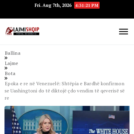
Fri. Aug 7th, 2026
4:31:21 PM
Lajmishqip.net
Lajmishqip
Ballina
Lajme
Bota
Epoka e re në Venezuelë: Shtëpia e Bardhë konfirmon
se Uashingtoni do të diktojë çdo vendim të qeverisë së
re