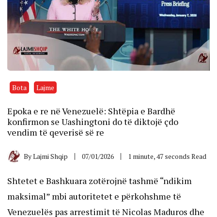
Bota
Lajme
Epoka e re në Venezuelë: Shtëpia e Bardhë
konfirmon se Uashingtoni do të diktojë çdo
vendim të qeverisë së re
By
Lajmi Shqip
07/01/2026
1 minute, 47 seconds Read
Shtetet e Bashkuara zotërojnë tashmë “ndikim
maksimal” mbi autoritetet e përkohshme të
Venezuelës pas arrestimit të Nicolas Maduros dhe