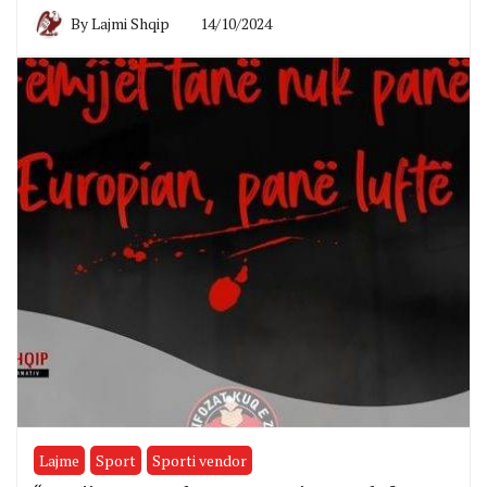
By
Lajmi Shqip
14/10/2024
Lajme
Sport
Sporti vendor