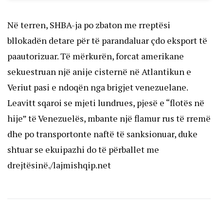
Në terren, SHBA-ja po zbaton me rreptësi
bllokadën detare për të parandaluar çdo eksport të
paautorizuar. Të mërkurën, forcat amerikane
sekuestruan një anije cisternë në Atlantikun e
Veriut pasi e ndoqën nga brigjet venezuelane.
Leavitt sqaroi se mjeti lundrues, pjesë e “flotës në
hije” të Venezuelës, mbante një flamur rus të rremë
dhe po transportonte naftë të sanksionuar, duke
shtuar se ekuipazhi do të përballet me
drejtësinë./lajmishqip.net