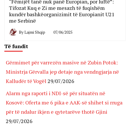
“Fëmijët tanë nuk panë Europian, por luftë”:
Tifozat Kuq e Zi me mesazh të fuqishëm
kundër bashkëorganizimit të Europianit U21
me Serbinë
By
Lajmi Shqip
07/06/2025
Të fundit
Gërmimet për varrezën masive në Zubin Potok:
Ministrja Gërvalla jep detaje nga vendngjarja në
Kalludër të Vogël
29/07/2026
Alarm nga raporti i NDI-së për situatën në
Kosovë: Oferta me 6 pika e AAK-së shihet si rruga
për të ndalur ikjen e qytetarëve thotë Gjini
29/07/2026