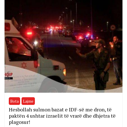
Bota
Lajme
Hesbollah sulmon bazat e IDF-së me dron, të
paktën 4 ushtar izraelit të vrarë dhe dhjetra të
plagosur!