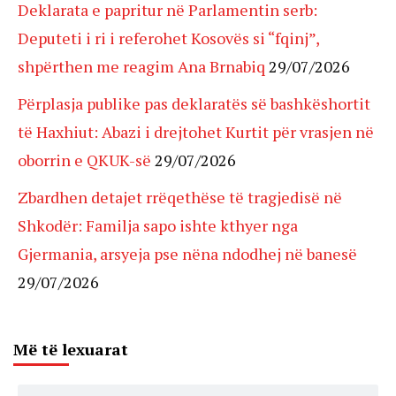
Deklarata e papritur në Parlamentin serb:
Deputeti i ri i referohet Kosovës si “fqinj”,
shpërthen me reagim Ana Brnabiq
29/07/2026
Përplasja publike pas deklaratës së bashkëshortit
të Haxhiut: Abazi i drejtohet Kurtit për vrasjen në
oborrin e QKUK-së
29/07/2026
Zbardhen detajet rrëqethëse të tragjedisë në
Shkodër: Familja sapo ishte kthyer nga
Gjermania, arsyeja pse nëna ndodhej në banesë
29/07/2026
Më të lexuarat