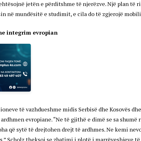
tësojnë jetën e përditshme të njerëzve. Një plan të ri
n në mundësitë e studimit, e cila do të zgjerojë mobili
he integrim evropian
ensioneve të vazhdueshme midis Serbisë dhe Kosovës dhe 
ë ardhmen evropiane. “Ne të gjithë e dimë se sa shumë 
 koha që sytë të drejtohen drejt të ardhmes. Ne kemi nev
” Scholz theksoi se zbatimi i plotë i marrëveshjeve të 