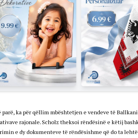
 më parë, ka për qëllim mbështetjen e vendeve të Ballka
tivave rajonale. Scholz theksoi rëndësinë e këtij bashk
rimin e dy dokumenteve të rëndësishme që do ta lehtës