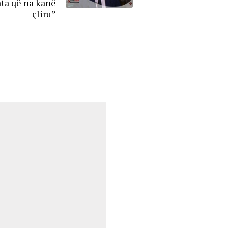
ata që na kanë
çliru”