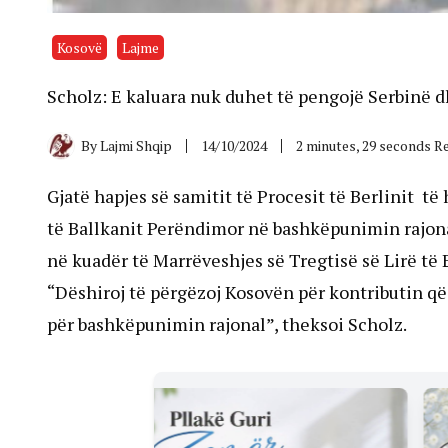
Kosovë
Lajme
Scholz: E kaluara nuk duhet të pengojë Serbinë 
By
Lajmi Shqip
14/10/2024
2 minutes, 29 seconds R
Gjatë hapjes së samitit të Procesit të Berlinit t
të Ballkanit Perëndimor në bashkëpunimin rajonal.
në kuadër të Marrëveshjes së Tregtisë së Lirë t
“Dëshiroj të përgëzoj Kosovën për kontributin q
për bashkëpunimin rajonal”, theksoi Scholz.