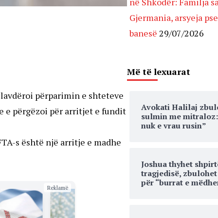
në Shkodër: Familja s
Gjermania, arsyeja ps
banesë
29/07/2026
Më të lexuarat
z lavdëroi përparimin e shteteve
Avokati Halilaj zbu
e përgëzoi për arritjet e fundit
sulmin me mitraloz: 
nuk e vrau rusin”
TA-s është një arritje e madhe
Joshua thyhet shpirt
tragjedisë, zbulohe
për “burrat e mëdhe
Reklamë