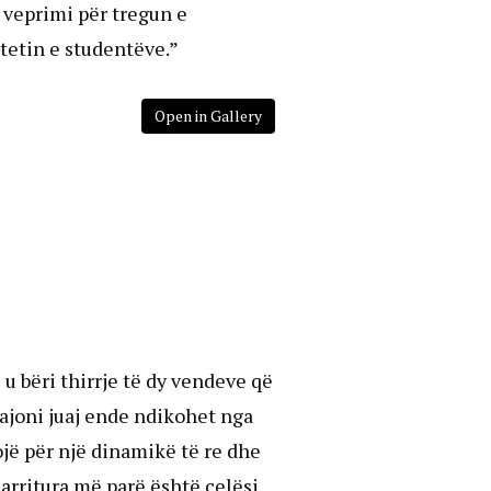
 veprimi për tregun e
tetin e studentëve.”
Open in Gallery
u bëri thirrje të dy vendeve që
rajoni juaj ende ndikohet nga
ojë për një dinamikë të re dhe
arritura më parë është çelësi