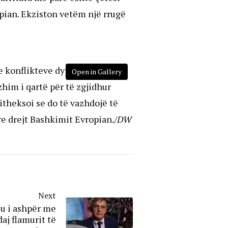
pian. Ekziston vetëm një rrugë
n e konflikteve dypalëshe dhe
Open in Gallery
im i qartë për të zgjidhur
itheksoi se do të vazhdojë të
e drejt Bashkimit Evropian.
/DW
Next
u i ashpër me
aj flamurit të