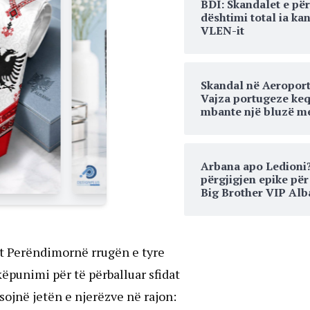
BDI: Skandalet e pë
dështimi total ia k
VLEN-it
Skandal në Aeroport
Vajza portugeze keq
mbante një bluzë me
Arbana apo Ledioni
përgjigjen epike për
Big Brother VIP Alb
nit Perëndimornë rrugën e tyre
ëpunimi për të përballuar sfidat
ojnë jetën e njerëzve në rajon: