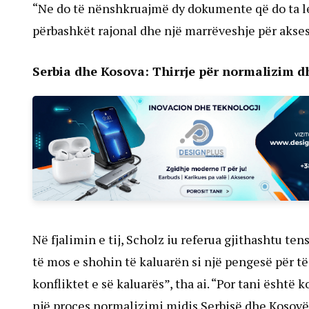
“Ne do të nënshkruajmë dy dokumente që do ta leh
përbashkët rajonal dhe një marrëveshje për aksesi
Serbia dhe Kosova: Thirrje për normalizim d
Në fjalimin e tij, Scholz iu referua gjithashtu t
të mos e shohin të kaluarën si një pengesë për t
konfliktet e së kaluarës”, tha ai. “Por tani është
një proces normalizimi midis Serbisë dhe Kosovës.