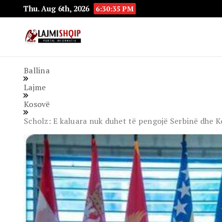
Thu. Aug 6th, 2026
6:30:37 PM
Lajmishqip.net
Lajmishqip
Ballina
Lajme
Kosovë
Scholz: E kaluara nuk duhet të pengojë Serbinë dhe 