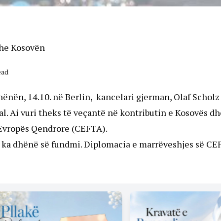
dhe Kosovën
ead
ë hënën, 14.10. në Berlin, kancelari gjerman, Olaf Schol
 Ai vuri theks të veçantë në kontributin e Kosovës dhe 
ë Evropës Qendrore (CEFTA).
ë ka dhënë së fundmi. Diplomacia e marrëveshjes së CEF