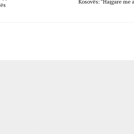
Kosovës: “Hajgare me 
tës