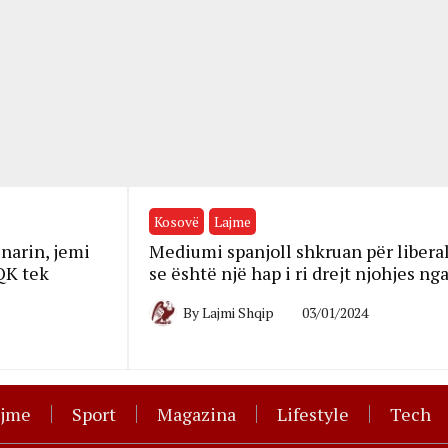
Kosovë
Lajme
narin, jemi
Mediumi spanjoll shkruan për libera
QK tek
se është një hap i ri drejt njohjes ng
By
Lajmi Shqip
03/01/2024
ajme
Sport
Magazina
Lifestyle
Tech