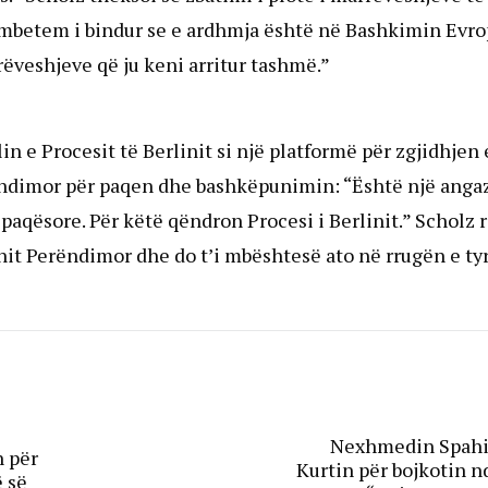
mbetem i bindur se e ardhmja është në Bashkimin Evro
rrëveshjeve që ju keni arritur tashmë.”
olin e Procesit të Berlinit si një platformë për zgjidhje
ndimor për paqen dhe bashkëpunimin: “Është një angazh
paqësore. Për këtë qëndron Procesi i Berlinit.” Scholz r
it Perëndimor dhe do t’i mbështesë ato në rrugën e tyr
Nexhmedin Spahi
n për
Kurtin për bojkotin nd
 së