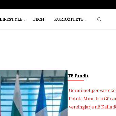
LIFESTYLE
TECH
KURIOZITETE
Të fundit
Gërmimet për varrezë
Potok: Ministrja Gërva
vendngjarja në Kallud