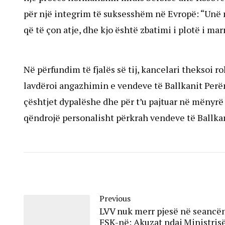
për një integrim të suksesshëm në Evropë: “Unë 
që të çon atje, dhe kjo është zbatimi i plotë i ma
Në përfundim të fjalës së tij, kancelari theksoi r
lavdëroi angazhimin e vendeve të Ballkanit Perë
çështjet dypalëshe dhe për t’u pajtuar në mënyrë 
qëndrojë personalisht përkrah vendeve të Ballkan
Previous
LVV nuk merr pjesë në seancë
FSK-në: Akuzat ndaj Ministrisë