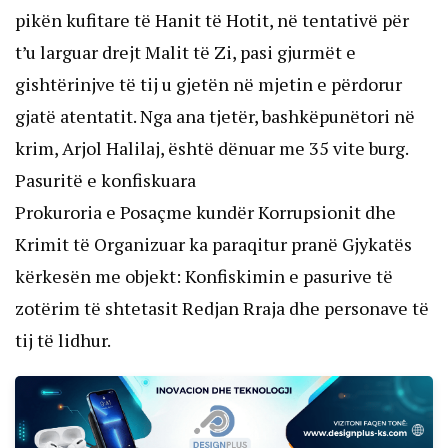
pikën kufitare të Hanit të Hotit, në tentativë për
t’u larguar drejt Malit të Zi, pasi gjurmët e
gishtërinjve të tij u gjetën në mjetin e përdorur
gjatë atentatit. Nga ana tjetër, bashkëpunëtori në
krim, Arjol Halilaj, është dënuar me 35 vite burg.
Pasuritë e konfiskuara
Prokuroria e Posaçme kundër Korrupsionit dhe
Krimit të Organizuar ka paraqitur pranë Gjykatës
kërkesën me objekt: Konfiskimin e pasurive të
zotërim të shtetasit Redjan Rraja dhe personave të
tij të lidhur.