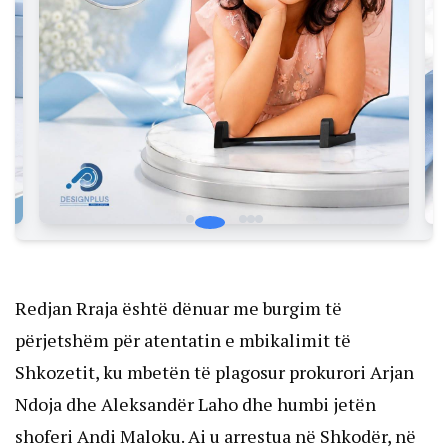
Redjan Rraja është dënuar me burgim të
përjetshëm për atentatin e mbikalimit të
Shkozetit, ku mbetën të plagosur prokurori Arjan
Ndoja dhe Aleksandër Laho dhe humbi jetën
shoferi Andi Maloku. Ai u arrestua në Shkodër, në