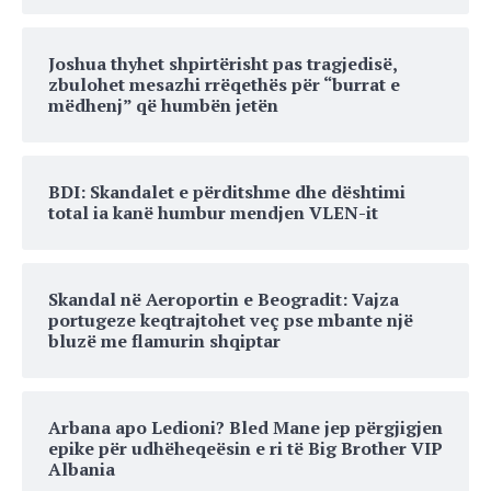
Joshua thyhet shpirtërisht pas tragjedisë,
zbulohet mesazhi rrëqethës për “burrat e
mëdhenj” që humbën jetën
BDI: Skandalet e përditshme dhe dështimi
total ia kanë humbur mendjen VLEN-it
Skandal në Aeroportin e Beogradit: Vajza
portugeze keqtrajtohet veç pse mbante një
bluzë me flamurin shqiptar
Arbana apo Ledioni? Bled Mane jep përgjigjen
epike për udhëheqeësin e ri të Big Brother VIP
Albania