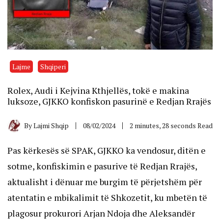
Lajme
Shqiperi
Rolex, Audi i Kejvina Kthjellës, tokë e makina
luksoze, GJKKO konfiskon pasurinë e Redjan Rrajës
By
Lajmi Shqip
08/02/2024
2 minutes, 28 seconds Read
Pas kërkesës së SPAK, GJKKO ka vendosur, ditën e
sotme, konfiskimin e pasurive të Redjan Rrajës,
aktualisht i dënuar me burgim të përjetshëm për
atentatin e mbikalimit të Shkozetit, ku mbetën të
plagosur prokurori Arjan Ndoja dhe Aleksandër