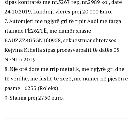
sipas kontratës me nr.5267 rep, nr.2989 kol, datë
24.10.2019, kundrejt vlerës prej 20 000 Euro.
7. Automjeti me ngjyrë gri të tipit Audi me targa
italiane FË262TË, me numër shasie
ËAUZZZ4G5GN160958, sekuestruar shtetases
Kejvina Kthella sipas procesverbalit të datës 05
NëNtor 2019.
8. Një orë dore me rrip metalik, me ngjyrë gri dhe
të verdhë, me fushë të zezë, me numër në pjesën e
pasme 16233 (Roleks).
9. Shuma prej 2750 euro.