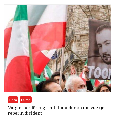
Bota
Lajme
Vargje kundër regjimit, Irani dënon me vdekje
reperin disident