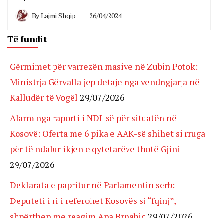
By
Lajmi Shqip
26/04/2024
Të fundit
Gërmimet për varrezën masive në Zubin Potok:
Ministrja Gërvalla jep detaje nga vendngjarja në
Kalludër të Vogël
29/07/2026
Alarm nga raporti i NDI-së për situatën në
Kosovë: Oferta me 6 pika e AAK-së shihet si rruga
për të ndalur ikjen e qytetarëve thotë Gjini
29/07/2026
Deklarata e papritur në Parlamentin serb:
Deputeti i ri i referohet Kosovës si “fqinj”,
shpërthen me reagim Ana Brnabiq
29/07/2026