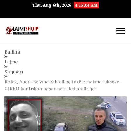
Thu. Aug 6th, 2026
4:15:05 AM
Lajmishqip.net
Lajmishqip
Ballina
Lajme
Shqiperi
Rolex, Audi i Kejvina Kthjellës, tokë e makina luksoze,
GJKKO konfiskon pasurinë e Redjan Rrajës