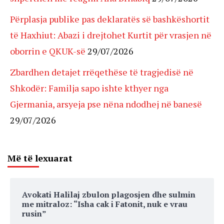
Përplasja publike pas deklaratës së bashkëshortit
të Haxhiut: Abazi i drejtohet Kurtit për vrasjen në
oborrin e QKUK-së
29/07/2026
Zbardhen detajet rrëqethëse të tragjedisë në
Shkodër: Familja sapo ishte kthyer nga
Gjermania, arsyeja pse nëna ndodhej në banesë
29/07/2026
Më të lexuarat
Avokati Halilaj zbulon plagosjen dhe sulmin
me mitraloz: “Isha cak i Fatonit, nuk e vrau
rusin”