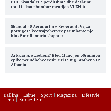
BDI: Skandalet e përditshme dhe dështimi
total ia kanë humbur mendjen VLEN-it
Skandal në Aeroportin e Beogradit: Vajza
portugeze keqtrajtohet veç pse mbante një
bluzë me flamurin shqiptar
Arbana apo Ledioni? Bled Mane jep përgjigjen
epike për udhëheqeësin e ri të Big Brother VIP
Albania
Ballina
Lajme
Sport
Magazina
Lifestyle
Tech
Kuriozitete