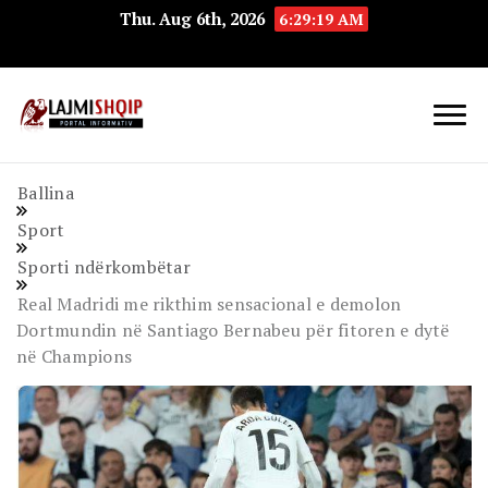
Thu. Aug 6th, 2026
6:29:19 AM
Lajmishqip.net
Lajmishqip
Ballina
Sport
Sporti ndërkombëtar
Real Madridi me rikthim sensacional e demolon
Dortmundin në Santiago Bernabeu për fitoren e dytë
në Champions