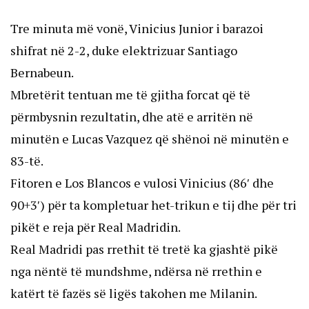
Tre minuta më vonë, Vinicius Junior i barazoi
shifrat në 2-2, duke elektrizuar Santiago
Bernabeun.
Mbretërit tentuan me të gjitha forcat që të
përmbysnin rezultatin, dhe atë e arritën në
minutën e Lucas Vazquez që shënoi në minutën e
83-të.
Fitoren e Los Blancos e vulosi Vinicius (86′ dhe
90+3′) për ta kompletuar het-trikun e tij dhe për tri
pikët e reja për Real Madridin.
Real Madridi pas rrethit të tretë ka gjashtë pikë
nga nëntë të mundshme, ndërsa në rrethin e
katërt të fazës së ligës takohen me Milanin.