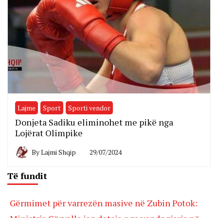
Lajme
Sport
Sporti vendor
Donjeta Sadiku eliminohet me pikë nga
Lojërat Olimpike
By
Lajmi Shqip
29/07/2024
Të fundit
Gërmimet për varrezën masive në Zubin Potok: