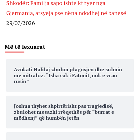
Shkodër: Familja sapo ishte kthyer nga
Gjermania, arsyeja pse nëna ndodhej në banesë
29/07/2026
Më të lexuarat
Avokati Halilaj zbulon plagosjen dhe sulmin
me mitraloz: “Isha cak i Fatonit, nuk e vrau
rusin”
Joshua thyhet shpirtërisht pas tragjedisë,
zbulohet mesazhi rrëqethës për “burrat e
mëdhenj” që humbën jetën