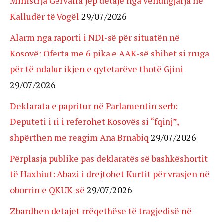
Ministrja Gërvalla jep detaje nga vendngjarja në
Kalludër të Vogël
29/07/2026
Alarm nga raporti i NDI-së për situatën në
Kosovë: Oferta me 6 pika e AAK-së shihet si rruga
për të ndalur ikjen e qytetarëve thotë Gjini
29/07/2026
Deklarata e papritur në Parlamentin serb:
Deputeti i ri i referohet Kosovës si “fqinj”,
shpërthen me reagim Ana Brnabiq
29/07/2026
Përplasja publike pas deklaratës së bashkëshortit
të Haxhiut: Abazi i drejtohet Kurtit për vrasjen në
oborrin e QKUK-së
29/07/2026
Zbardhen detajet rrëqethëse të tragjedisë në