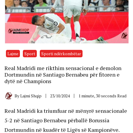
Lajme
Sport
Sporti ndërkombëtar
Real Madridi me rikthim sensacional e demolon
Dortmundin në Santiago Bernabeu për fitoren e
dytë në Champions
By
Lajmi Shqip
23/10/2024
1 minute, 30 seconds Read
Real Madridi ka triumfuar në mënyrë sensacionale
5-2 në Santiago Bernabeu përballë Borussia
Dortmundin në kuadër të Ligës së Kampionëve.