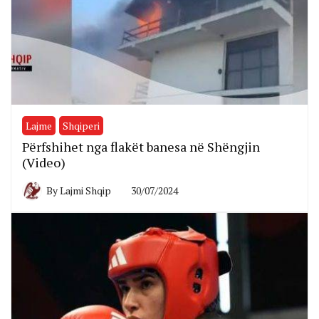
Lajme
Shqiperi
Përfshihet nga flakët banesa në Shëngjin
(Video)
By
Lajmi Shqip
30/07/2024