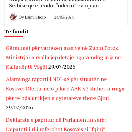
Serbisë që e lëndoi “nderin” evropian
By
Lajmi Shqip
24/03/2024
Të fundit
Gërmimet për varrezën masive në Zubin Potok:
Ministrja Gërvalla jep detaje nga vendngjarja në
Kalludër të Vogël
29/07/2026
Alarm nga raporti i NDI-së për situatën në
Kosovë: Oferta me 6 pika e AAK-së shihet si rruga
për të ndalur ikjen e qytetarëve thotë Gjini
29/07/2026
Deklarata e papritur në Parlamentin serb:
Deputeti i ri i referohet Kosovës si “fqinj”,