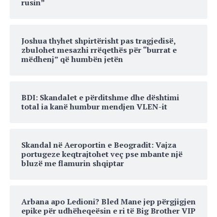
rusin”
Joshua thyhet shpirtërisht pas tragjedisë,
zbulohet mesazhi rrëqethës për “burrat e
mëdhenj” që humbën jetën
BDI: Skandalet e përditshme dhe dështimi
total ia kanë humbur mendjen VLEN-it
Skandal në Aeroportin e Beogradit: Vajza
portugeze keqtrajtohet veç pse mbante një
bluzë me flamurin shqiptar
Arbana apo Ledioni? Bled Mane jep përgjigjen
epike për udhëheqeësin e ri të Big Brother VIP