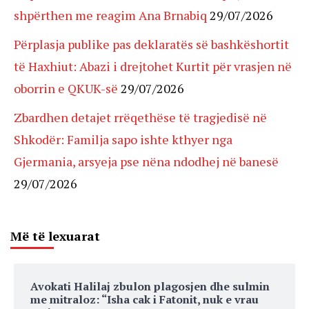
shpërthen me reagim Ana Brnabiq
29/07/2026
Përplasja publike pas deklaratës së bashkëshortit
të Haxhiut: Abazi i drejtohet Kurtit për vrasjen në
oborrin e QKUK-së
29/07/2026
Zbardhen detajet rrëqethëse të tragjedisë në
Shkodër: Familja sapo ishte kthyer nga
Gjermania, arsyeja pse nëna ndodhej në banesë
29/07/2026
Më të lexuarat
Avokati Halilaj zbulon plagosjen dhe sulmin
me mitraloz: “Isha cak i Fatonit, nuk e vrau