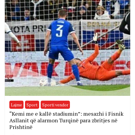
Lajme
Sport
Sporti vendor
“Kemi me e kallë stadiumin”: mesazhi i Fisnik
Asllanit që alarmon Turqinë para zbritjes në
Prishtinë