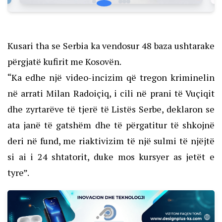
Kusari tha se Serbia ka vendosur 48 baza ushtarake
përgjatë kufirit me Kosovën.
“Ka edhe një video-incizim që tregon kriminelin
në arrati Milan Radoiçiq, i cili në prani të Vuçiqit
dhe zyrtarëve të tjerë të Listës Serbe, deklaron se
ata janë të gatshëm dhe të përgatitur të shkojnë
deri në fund, me riaktivizim të një sulmi të njëjtë
si ai i 24 shtatorit, duke mos kursyer as jetët e
tyre”.