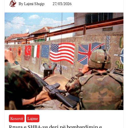
By
Lajmi Shqip
27/03/2026
Kosovë
Lajme
Rruga e SHBA-ve deri në bombardimin e