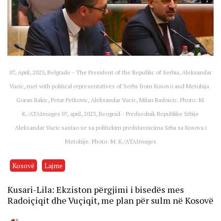
07, April, 2023, Belgrade - The President of the Republic of Serbia, Aleksandar
Vucic, met with political representatives of Serbs from Kosovo and Metohija .
Goran Rakic, Petar Petkovic, Aleksandar Vucic, Milan Radoicic. Photo: M.
K./ATAImages 07, april, 2023, Beograd - Predsednik Republike Srbije
Aleksandar Vucic sastao se sa politickim predstavnicima Srba sa Kosova i
Metohije. Photo: M. K./ATAImages
Kosovë
Lajme
Kusari-Lila: Ekziston përgjimi i bisedës mes
Radoiçiqit dhe Vuçiqit, me plan për sulm në Kosovë