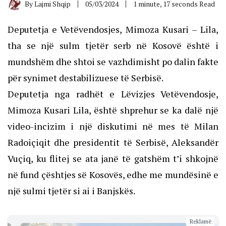
By
Lajmi Shqip
05/03/2024
1 minute, 17 seconds Read
Deputetja e Vetëvendosjes, Mimoza Kusari – Lila,
tha se një sulm tjetër serb në Kosovë është i
mundshëm dhe shtoi se vazhdimisht po dalin fakte
për synimet destabilizuese të Serbisë.
Deputetja nga radhët e Lëvizjes Vetëvendosje,
Mimoza Kusari Lila, është shprehur se ka dalë një
video-incizim i një diskutimi në mes të Milan
Radoiçiqit dhe presidentit të Serbisë, Aleksandër
Vuçiq, ku flitej se ata janë të gatshëm t’i shkojnë
në fund çështjes së Kosovës, edhe me mundësinë e
një sulmi tjetër si ai i Banjskës.
Reklamë