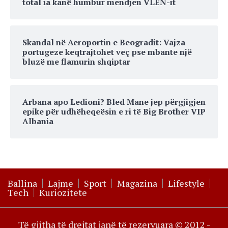
total ia kanë humbur mendjen VLEN-it
Skandal në Aeroportin e Beogradit: Vajza
portugeze keqtrajtohet veç pse mbante një
bluzë me flamurin shqiptar
Arbana apo Ledioni? Bled Mane jep përgjigjen
epike për udhëheqeësin e ri të Big Brother VIP
Albania
Ballina
Lajme
Sport
Magazina
Lifestyle
Tech
Kuriozitete
Të gjitha të drejtat janë të rezervuara © 2012 -