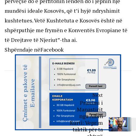
përveçse do e përfitonin lëndën do i jepnin një
mundësi ideale Kosovës, që t’i hyjë ndryshimit
kushtetues. Vetë Kushtetuta e Kosovës është në
shpërputhje me frymën e Konventës Evropiane të
të Drejtave të Njeriut”-tha ai.
Shpërndaje nëFacebook
Next
Pranimi i
Manastirit
nga Albin
Kurti: Veprim
taktik për ta