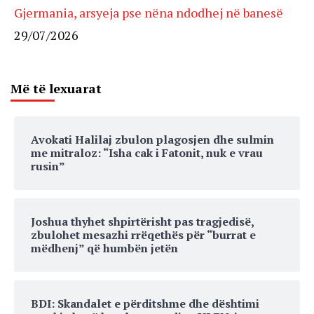
Gjermania, arsyeja pse nëna ndodhej në banesë
29/07/2026
Më të lexuarat
Avokati Halilaj zbulon plagosjen dhe sulmin
me mitraloz: “Isha cak i Fatonit, nuk e vrau
rusin”
Joshua thyhet shpirtërisht pas tragjedisë,
zbulohet mesazhi rrëqethës për “burrat e
mëdhenj” që humbën jetën
BDI: Skandalet e përditshme dhe dështimi