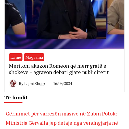
Lajme
Magazina
Meritoni akuzon Romeon që merr gratë e
shokëve – agravon debati gjatë publicitetit
By
Lajmi Shqip
16/03/2024
Të fundit
Gërmimet për varrezën masive në Zubin Potok:
Ministrja Gërvalla jep detaje nga vendngjarja në