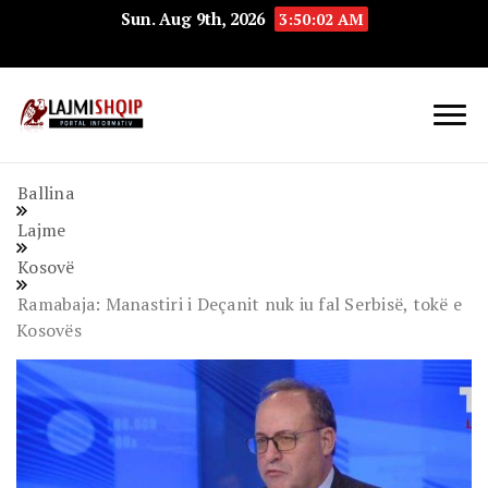
Sun. Aug 9th, 2026
3:50:03 AM
Lajmishqip.net
Lajmishqip
Ballina
Lajme
Kosovë
Ramabaja: Manastiri i Deçanit nuk iu fal Serbisë, tokë e
Kosovës