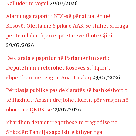
Kalludër të Vogël
29/07/2026
Alarm nga raporti i NDI-së për situatën në
Kosovë: Oferta me 6 pika e AAK-së shihet si rruga
për të ndalur ikjen e qytetarëve thotë Gjini
29/07/2026
Deklarata e papritur në Parlamentin serb:
Deputeti i ri i referohet Kosovës si “fqinj”,
shpërthen me reagim Ana Brnabiq
29/07/2026
Përplasja publike pas deklaratës së bashkëshortit
të Haxhiut: Abazi i drejtohet Kurtit për vrasjen në
oborrin e QKUK-së
29/07/2026
Zbardhen detajet rrëqethëse të tragjedisë në
Shkodër: Familja sapo ishte kthyer nga