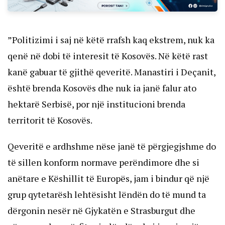
”Politizimi i saj në këtë rrafsh kaq ekstrem, nuk ka
qenë në dobi të interesit të Kosovës. Në këtë rast
kanë gabuar të gjithë qeveritë. Manastiri i Deçanit,
është brenda Kosovës dhe nuk ia janë falur ato
hektarë Serbisë, por një institucioni brenda
territorit të Kosovës.
Qeveritë e ardhshme nëse janë të përgjegjshme do
të sillen konform normave perëndimore dhe si
anëtare e Këshillit të Europës, jam i bindur që një
grup qytetarësh lehtësisht lëndën do të mund ta
dërgonin nesër në Gjykatën e Strasburgut dhe