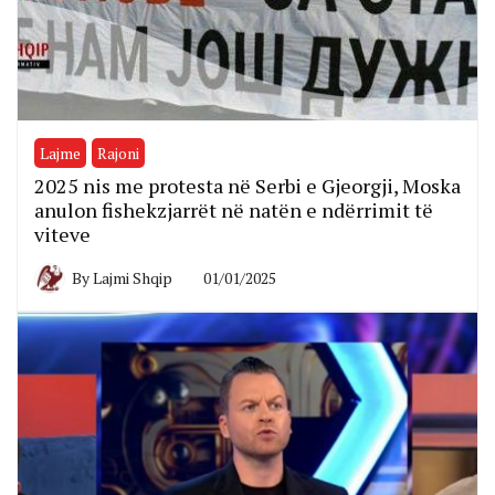
Lajme
Rajoni
2025 nis me protesta në Serbi e Gjeorgji, Moska
anulon fishekzjarrët në natën e ndërrimit të
viteve
By
Lajmi Shqip
01/01/2025