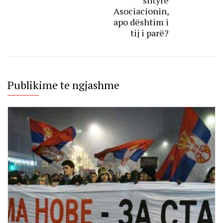
shtyrë
Asociacionin,
apo dështim i
tij i parë?
Publikime te ngjashme