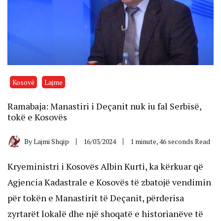
Kosovë
Lajme
Ramabaja: Manastiri i Deçanit nuk iu fal Serbisë,
tokë e Kosovës
By
Lajmi Shqip
16/03/2024
1 minute, 46 seconds Read
Kryeministri i Kosovës Albin Kurti, ka kërkuar që
Agjencia Kadastrale e Kosovës të zbatojë vendimin
për tokën e Manastirit të Deçanit, përderisa
zyrtarët lokalë dhe një shoqatë e historianëve të