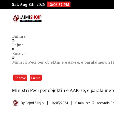
Sat. Aug 8th, 2026
12:06:38 PM
Lajmishqip.net
Lajmishqip
Ballina
Lajme
Kosovë
Ministri Peci për objektin e AAK-së, e paralajmëron 
Kosovë
Lajme
Ministri Peci për objektin e AAK-së, e paralajmë
By
Lajmi Shqip
16/03/2024
0 minutes, 31 seconds R