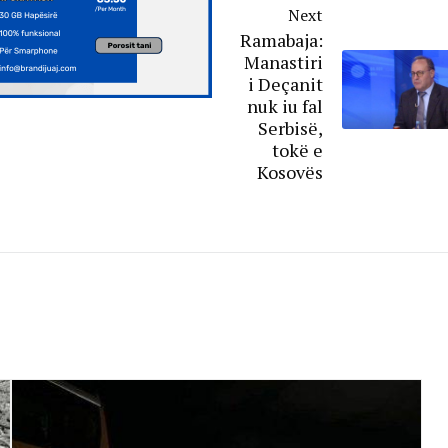
Next
Ramabaja:
Manastiri
i Deçanit
nuk iu fal
Serbisë,
tokë e
Kosovës