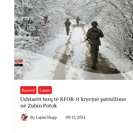
Kosovë
Lajme
Ushtarët turq të KFOR-it kryejnë patrullime
në Zubin Potok
By
Lajmi Shqip
09/12/2024