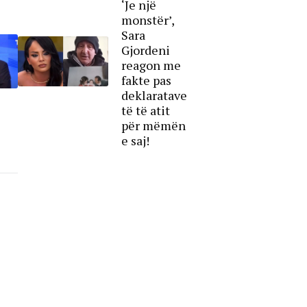
‘Je një
monstër’,
Sara
Gjordeni
reagon me
fakte pas
deklaratave
të të atit
për mëmën
e saj!