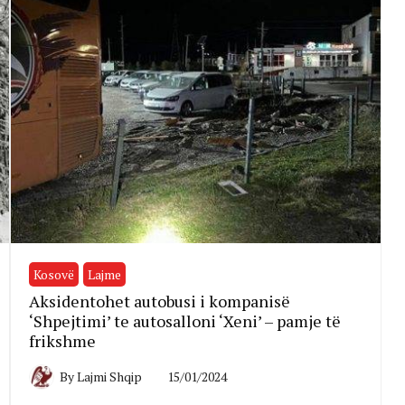
Kosovë
Lajme
Aksidentohet autobusi i kompanisë
‘Shpejtimi’ te autosalloni ‘Xeni’ – pamje të
frikshme
By
Lajmi Shqip
15/01/2024