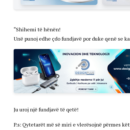
“Shihemi të hënën!
Unë punoj edhe çdo fundjavë por duke qenë se kal
Ju uroj një fundjavë të qetë!
P.s: Qytetarët më së miri e vlerësojnë përmes kë