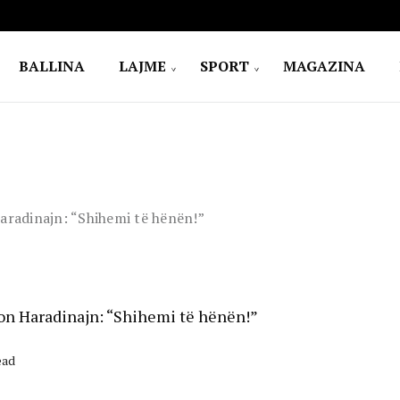
BALLINA
LAJME
SPORT
MAGAZINA
Haradinajn: “Shihemi të hënën!”
ron Haradinajn: “Shihemi të hënën!”
ead