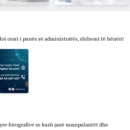
oi orari i punës së administratës, shihemi të hënën!
tyre fotografive se kush janë manipulantët dhe