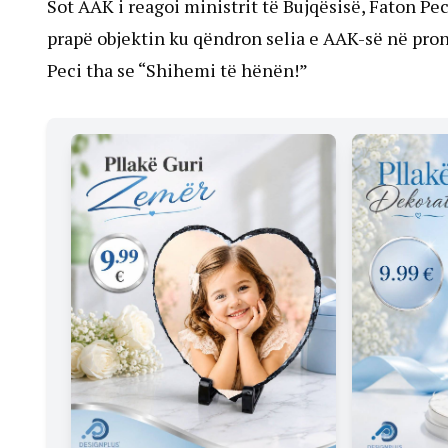
Sot AAK i reagoi ministrit të Bujqësisë, Faton Pe
prapë objektin ku qëndron selia e AAK-së në pronë
Peci tha se “Shihemi të hënën!”