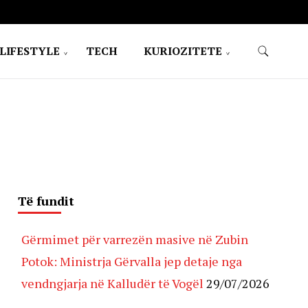
LIFESTYLE
TECH
KURIOZITETE
Të fundit
Gërmimet për varrezën masive në Zubin
Potok: Ministrja Gërvalla jep detaje nga
vendngjarja në Kalludër të Vogël
29/07/2026