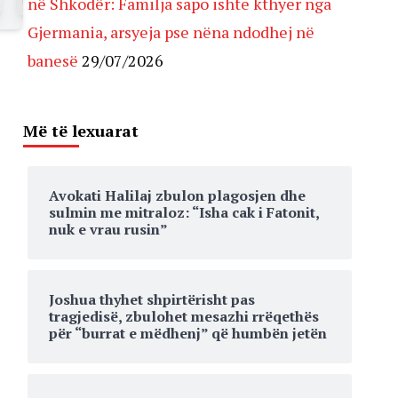
në Shkodër: Familja sapo ishte kthyer nga
Gjermania, arsyeja pse nëna ndodhej në
banesë
29/07/2026
Më të lexuarat
Avokati Halilaj zbulon plagosjen dhe
sulmin me mitraloz: “Isha cak i Fatonit,
nuk e vrau rusin”
Joshua thyhet shpirtërisht pas
tragjedisë, zbulohet mesazhi rrëqethës
për “burrat e mëdhenj” që humbën jetën