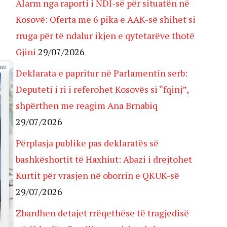
Alarm nga raporti i NDI-së për situatën në
Kosovë: Oferta me 6 pika e AAK-së shihet si
rruga për të ndalur ikjen e qytetarëve thotë
Gjini
29/07/2026
më
Deklarata e papritur në Parlamentin serb:
Deputeti i ri i referohet Kosovës si “fqinj”,
shpërthen me reagim Ana Brnabiq
29/07/2026
Përplasja publike pas deklaratës së
bashkëshortit të Haxhiut: Abazi i drejtohet
Kurtit për vrasjen në oborrin e QKUK-së
29/07/2026
Zbardhen detajet rrëqethëse të tragjedisë