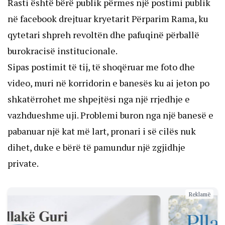
Rasti është bërë publik përmes një postimi publik
në facebook drejtuar kryetarit Përparim Rama, ku
qytetari shpreh revoltën dhe pafuqinë përballë
burokracisë institucionale.
Sipas postimit të tij, të shoqëruar me foto dhe
video, muri në korridorin e banesës ku ai jeton po
shkatërrohet me shpejtësi nga një rrjedhje e
vazhdueshme uji. Problemi buron nga një banesë e
pabanuar një kat më lart, pronari i së cilës nuk
dihet, duke e bërë të pamundur një zgjidhje
private.
Reklamë