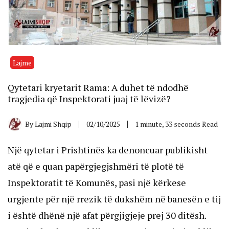
Lajme
Qytetari kryetarit Rama: A duhet të ndodhë
tragjedia që Inspektorati juaj të lëvizë?
By
Lajmi Shqip
02/10/2025
1 minute, 33 seconds Read
Një qytetar i Prishtinës ka denoncuar publikisht
atë që e quan papërgjegjshmëri të plotë të
Inspektoratit të Komunës, pasi një kërkese
urgjente për një rrezik të dukshëm në banesën e tij
i është dhënë një afat përgjigjeje prej 30 ditësh.