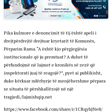
Pika kulmore e denoncimit të tij është apeli i
drejtpërdrejtë drejtuar kryetarit të Komunës,
Përparim Rama. “A është kjo përgjegjësia
institucionale që ju premtuat? A duhet të
përfundojmë në lajmet e kronikës së zezë që
inspektorati juaj të reagojë?”, pyet ai publikisht,
duke kërkuar ndërhyrje të menjëhershme përpara
se situata të përshkallëzojë në një
tragjedi./lajmishqip.net
https://www.facebook.com/share/r/1CRqyhJNe8/