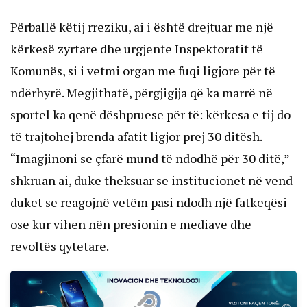
Përballë këtij rreziku, ai i është drejtuar me një
kërkesë zyrtare dhe urgjente Inspektoratit të
Komunës, si i vetmi organ me fuqi ligjore për të
ndërhyrë. Megjithatë, përgjigjja që ka marrë në
sportel ka qenë dëshpruese për të: kërkesa e tij do
të trajtohej brenda afatit ligjor prej 30 ditësh.
“Imagjinoni se çfarë mund të ndodhë për 30 ditë,”
shkruan ai, duke theksuar se institucionet në vend
duket se reagojnë vetëm pasi ndodh një fatkeqësi
ose kur vihen nën presionin e mediave dhe
revoltës qytetare.