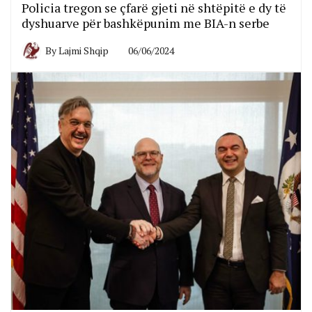
Policia tregon se çfarë gjeti në shtëpitë e dy të
dyshuarve për bashkëpunim me BIA-n serbe
By
Lajmi Shqip
06/06/2024