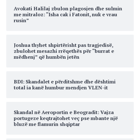
Avokati Halilaj zbulon plagosjen dhe sulmin
me mitraloz: “Isha cak i Fatonit, nuk e vrau
rusin”
Joshua thyhet shpirtërisht pas tragjedisë,
zbulohet mesazhi rrëqethës për “burrat e
mëdhenj” që humbën jetën
BDI: Skandalet e përditshme dhe dështimi
total ia kanë humbur mendjen VLEN-it
Skandal në Aeroportin e Beogradit: Vajza
portugeze keqtrajtohet veç pse mbante një
bluzë me flamurin shqiptar