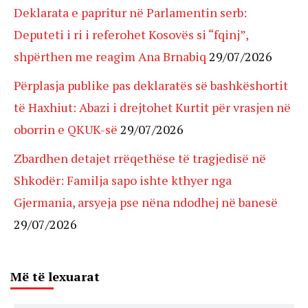
Deklarata e papritur në Parlamentin serb:
Deputeti i ri i referohet Kosovës si “fqinj”,
shpërthen me reagim Ana Brnabiq
29/07/2026
Përplasja publike pas deklaratës së bashkëshortit
të Haxhiut: Abazi i drejtohet Kurtit për vrasjen në
oborrin e QKUK-së
29/07/2026
Zbardhen detajet rrëqethëse të tragjedisë në
Shkodër: Familja sapo ishte kthyer nga
Gjermania, arsyeja pse nëna ndodhej në banesë
29/07/2026
Më të lexuarat