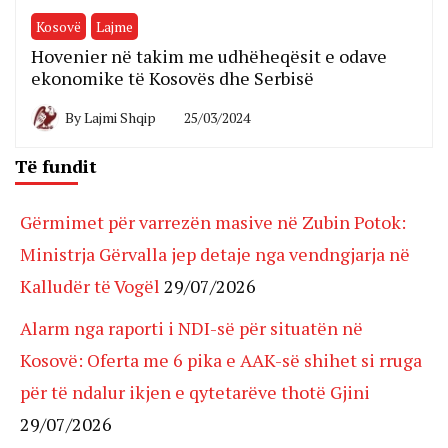
Kosovë
Lajme
Hovenier në takim me udhëheqësit e odave
ekonomike të Kosovës dhe Serbisë
By
Lajmi Shqip
25/03/2024
Të fundit
Gërmimet për varrezën masive në Zubin Potok:
Ministrja Gërvalla jep detaje nga vendngjarja në
Kalludër të Vogël
29/07/2026
Alarm nga raporti i NDI-së për situatën në
Kosovë: Oferta me 6 pika e AAK-së shihet si rruga
për të ndalur ikjen e qytetarëve thotë Gjini
29/07/2026