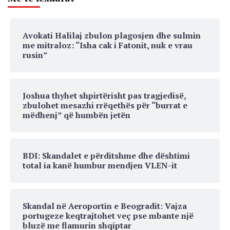
Avokati Halilaj zbulon plagosjen dhe sulmin
me mitraloz: “Isha cak i Fatonit, nuk e vrau
rusin”
Joshua thyhet shpirtërisht pas tragjedisë,
zbulohet mesazhi rrëqethës për “burrat e
mëdhenj” që humbën jetën
BDI: Skandalet e përditshme dhe dështimi
total ia kanë humbur mendjen VLEN-it
Skandal në Aeroportin e Beogradit: Vajza
portugeze keqtrajtohet veç pse mbante një
bluzë me flamurin shqiptar