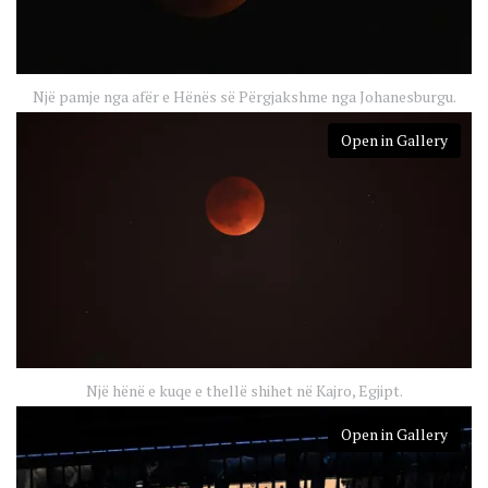
Një pamje nga afër e Hënës së Përgjakshme nga Johanesburgu.
Open in Gallery
Një hënë e kuqe e thellë shihet në Kajro, Egjipt.
Open in Gallery