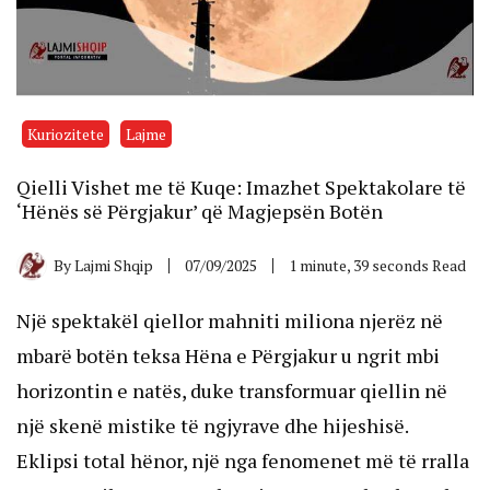
Kuriozitete
Lajme
Qielli Vishet me të Kuqe: Imazhet Spektakolare të
‘Hënës së Përgjakur’ që Magjepsën Botën
By
Lajmi Shqip
07/09/2025
1 minute, 39 seconds Read
Një spektakël qiellor mahniti miliona njerëz në
mbarë botën teksa Hëna e Përgjakur u ngrit mbi
horizontin e natës, duke transformuar qiellin në
një skenë mistike të ngjyrave dhe hijeshisë.
Eklipsi total hënor, një nga fenomenet më të rralla