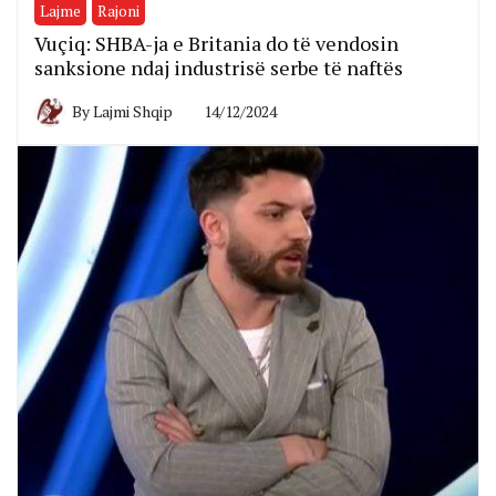
Lajme
Rajoni
Vuçiq: SHBA-ja e Britania do të vendosin
sanksione ndaj industrisë serbe të naftës
By
Lajmi Shqip
14/12/2024