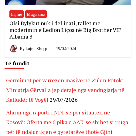
Lajme
Magazina
Olsi Bylykut nuk i del inati, tallet me
moderimin e Ledion Liços në Big Brother VIP
Albania 3
By
Lajmi Shqip
19/02/2024
Të fundit
Gërmimet për varrezën masive në Zubin Potok:
Ministrja Gërvalla jep detaje nga vendngjarja në
Kalludër të Vogël
29/07/2026
Alarm nga raporti i NDI-së për situatën në
Kosovë: Oferta me 6 pika e AAK-së shihet si rruga
për të ndalur ikjen e qytetarëve thotë Gjini