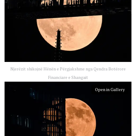
Njerëzit shikojnë Hënën e Përgjakshme nga Qendra Botërore
Financiare e Shangait
Open in Gallery