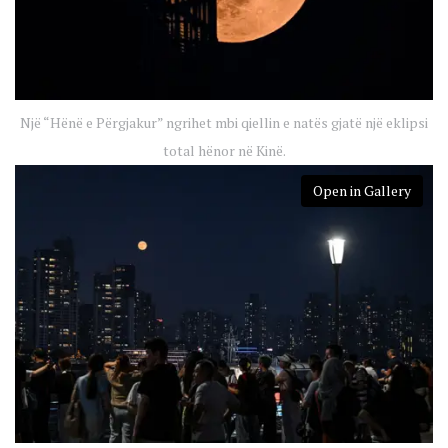
Një “Hënë e Përgjakur” ngrihet mbi qiellin e natës gjatë një eklipsi
total hënor në Kinë.
Open in Gallery