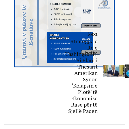
Next
Strategjia e
Re e
Uashingtonit:
Si Plani i
Thesarit
Amerikan
Synon
‘Kolapsin e
Plotë’ të
Ekonomisë
Ruse për të
Sjellë Paqen