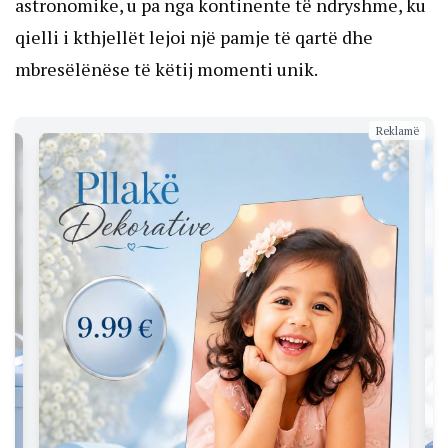
astronomike, u pa nga kontinente të ndryshme, ku
qielli i kthjellët lejoi një pamje të qartë dhe
mbresëlënëse të këtij momenti unik.
Reklamë