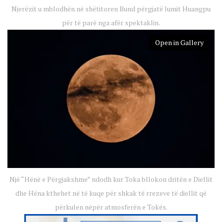
Njerëzit u mblodhën në shëtitoren Bund përgjatë lumit Huangpu
për të parë nga afër spektaklin.
Open in Gallery
Një “Hënë e Përgjakshme” ndodh kur Toka bllokon dritën e Diellit
dhe Hëna kthehet në të kuqe për shkak të rrezeve të diellit që
përkulen nëpër atmosferën e Tokës.