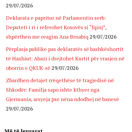
29/07/2026
Deklarata e papritur në Parlamentin serb:
Deputeti i ri i referohet Kosovës si “fqinj”,
shpërthen me reagim Ana Brnabiq
29/07/2026
Përplasja publike pas deklaratës së bashkëshortit
të Haxhiut: Abazi i drejtohet Kurtit për vrasjen në
oborrin e QKUK-së
29/07/2026
Zbardhen detajet rrëqethëse të tragjedisë në
Shkodër: Familja sapo ishte kthyer nga
Gjermania, arsyeja pse nëna ndodhej në banesë
29/07/2026
Më të lexuarat