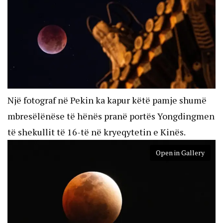
Një fotograf në Pekin ka kapur këtë pamje shumë
mbresëlënëse të hënës pranë portës Yongdingmen
të shekullit të 16-të në kryeqytetin e Kinës.
Open in Gallery