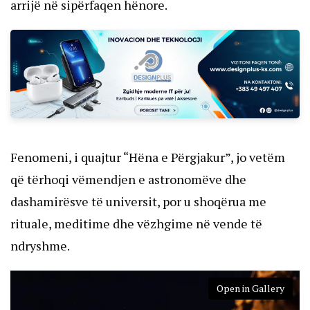
arrijë në sipërfaqen hënore.
Fenomeni, i quajtur “Hëna e Përgjakur”, jo vetëm
që tërhoqi vëmendjen e astronomëve dhe
dashamirësve të universit, por u shoqërua me
rituale, meditime dhe vëzhgime në vende të
ndryshme.
Open in Gallery