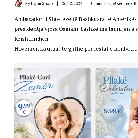
By
Lajmi Shqip
26/12/2024
0 minutes, 38 seconds R
Ambasadori i Shteteve të Bashkuara të Amerikës n
presidentja Vjosa Osmani, bashkë me familjen e s
Krishtlindjen.
Hovenier, ka uruar të gjithë për festat e fundvitit