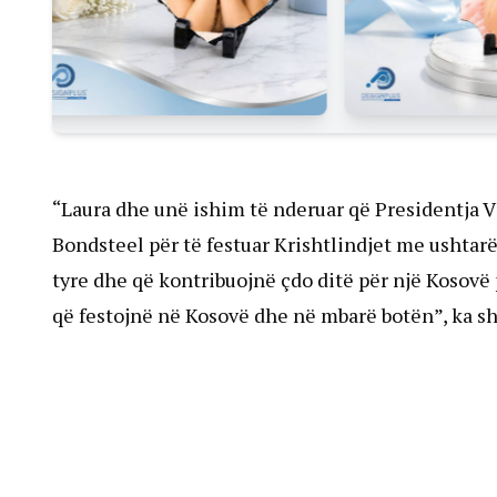
“Laura dhe unë ishim të nderuar që Presidentja 
Bondsteel për të festuar Krishtlindjet me ushtar
tyre dhe që kontribuojnë çdo ditë për një Kosovë p
që festojnë në Kosovë dhe në mbarë botën”, ka 