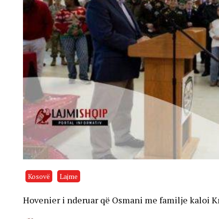
Kosovë
Lajme
Hovenier i nderuar që Osmani me familje kaloi K