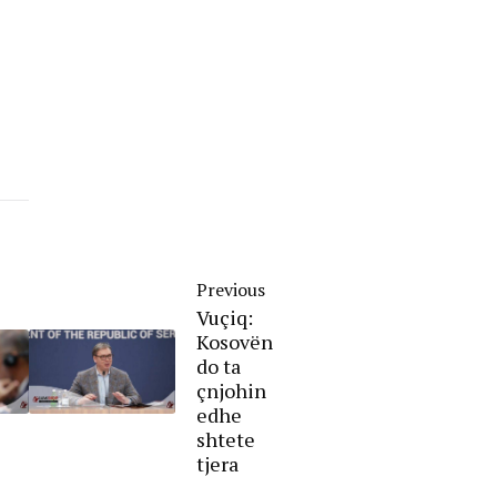
Previous
Vuçiq:
Kosovën
do ta
çnjohin
edhe
shtete
tjera