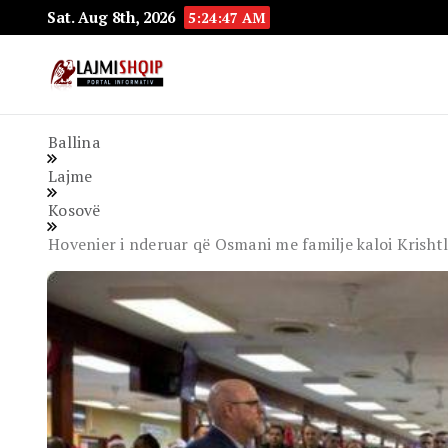
Sat. Aug 8th, 2026
5:24:48 AM
Lajmishqip.net
Lajmishqip
Ballina
Lajme
Kosovë
Hovenier i nderuar që Osmani me familje kaloi Krisht