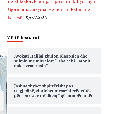
në Shkodër: Familja sapo ishte kthyer nga
Gjermania, arsyeja pse nëna ndodhej në
banesë
29/07/2026
Më të lexuarat
Avokati Halilaj zbulon plagosjen dhe
më
sulmin me mitraloz: “Isha cak i Fatonit,
nuk e vrau rusin”
Joshua thyhet shpirtërisht pas
tragjedisë, zbulohet mesazhi rrëqethës
për “burrat e mëdhenj” që humbën jetën