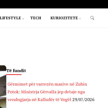
LIFESTYLE
TECH
KURIOZITETE
Të fundit
Gërmimet për varrezën masive në Zubin
Potok: Ministrja Gërvalla jep detaje nga
vendngjarja në Kalludër të Vogël
29/07/2026