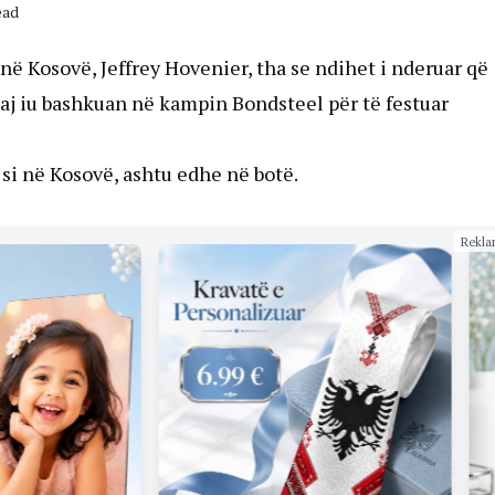
ead
ë Kosovë, Jeffrey Hovenier, tha se ndihet i nderuar që
aj iu bashkuan në kampin Bondsteel për të festuar
, si në Kosovë, ashtu edhe në botë.
Rekla