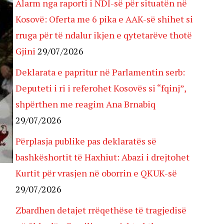
Alarm nga raporti i NDI-së për situatën në
Kosovë: Oferta me 6 pika e AAK-së shihet si
rruga për të ndalur ikjen e qytetarëve thotë
Gjini
29/07/2026
Deklarata e papritur në Parlamentin serb:
Deputeti i ri i referohet Kosovës si “fqinj”,
shpërthen me reagim Ana Brnabiq
29/07/2026
Përplasja publike pas deklaratës së
bashkëshortit të Haxhiut: Abazi i drejtohet
Kurtit për vrasjen në oborrin e QKUK-së
29/07/2026
Zbardhen detajet rrëqethëse të tragjedisë