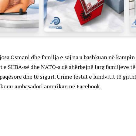
Vjosa Osmani dhe familja e saj na u bashkuan në kampin
ët e SHBA-së dhe NATO-s që shërbejnë larg familjeve të
aqësore dhe të sigurt. Urime festat e fundvitit të gjith
shkruar ambasadori amerikan në Facebook.