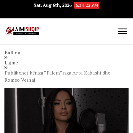
Sat. Aug 8th, 2026
6:34:24 PM
Lajmishqip.net
Lajmishqip
Ballina
Lajme
Publikohet kënga “Falëm” nga Arta Kabashi dhe
Romeo Veshaj