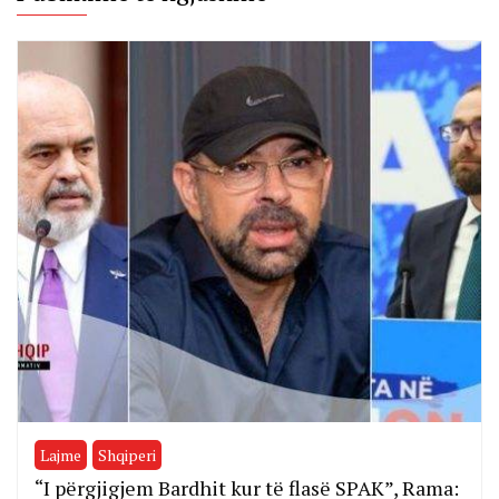
Lajme
Shqiperi
“I përgjigjem Bardhit kur të flasë SPAK”, Rama: