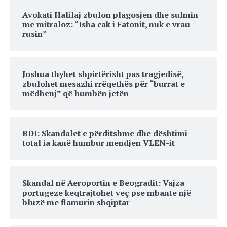
Avokati Halilaj zbulon plagosjen dhe sulmin
me mitraloz: “Isha cak i Fatonit, nuk e vrau
rusin”
Joshua thyhet shpirtërisht pas tragjedisë,
zbulohet mesazhi rrëqethës për “burrat e
mëdhenj” që humbën jetën
BDI: Skandalet e përditshme dhe dështimi
total ia kanë humbur mendjen VLEN-it
Skandal në Aeroportin e Beogradit: Vajza
portugeze keqtrajtohet veç pse mbante një
bluzë me flamurin shqiptar