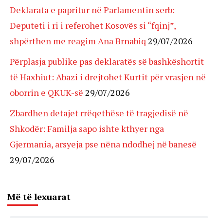
Deklarata e papritur në Parlamentin serb:
Deputeti i ri i referohet Kosovës si “fqinj”,
shpërthen me reagim Ana Brnabiq
29/07/2026
Përplasja publike pas deklaratës së bashkëshortit
të Haxhiut: Abazi i drejtohet Kurtit për vrasjen në
oborrin e QKUK-së
29/07/2026
Zbardhen detajet rrëqethëse të tragjedisë në
Shkodër: Familja sapo ishte kthyer nga
Gjermania, arsyeja pse nëna ndodhej në banesë
29/07/2026
Më të lexuarat