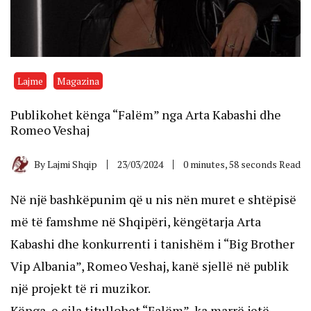
Lajme
Magazina
Publikohet kënga “Falëm” nga Arta Kabashi dhe
Romeo Veshaj
By
Lajmi Shqip
23/03/2024
0 minutes, 58 seconds Read
Në një bashkëpunim që u nis nën muret e shtëpisë
më të famshme në Shqipëri, këngëtarja Arta
Kabashi dhe konkurrenti i tanishëm i “Big Brother
Vip Albania”, Romeo Veshaj, kanë sjellë në publik
një projekt të ri muzikor.
Kënga, e cila titullohet “Falëm”, ka marrë jetë