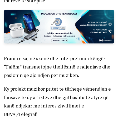
mureve të shtëpisë.
Prania e saj në skenë dhe interpretimi i këngës
“Falëm” transmetojnë thellësinë e ndjenjave dhe
pasionin që ajo ndjen për muzikën.
Ky projekt muzikor pritet të tërheqë vëmendjen e
fansave të dy artistëve dhe gjithashtu të atyre që
kanë ndjekur me interes zhvillimet e
BBVA./Telegrafi