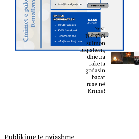
Next
Ukraina
sulmon
fuqishem,
dhjetra
raketa
godasin
bazat
ruse në
Krime!
Publikime te ngjashme