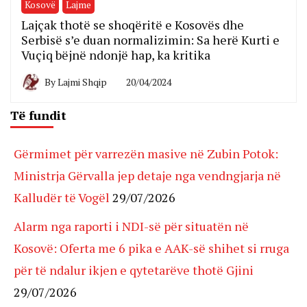
Kosovë
Lajme
Lajçak thotë se shoqëritë e Kosovës dhe
Serbisë s’e duan normalizimin: Sa herë Kurti e
Vuçiq bëjnë ndonjë hap, ka kritika
By
Lajmi Shqip
20/04/2024
Të fundit
Gërmimet për varrezën masive në Zubin Potok:
Ministrja Gërvalla jep detaje nga vendngjarja në
Kalludër të Vogël
29/07/2026
Alarm nga raporti i NDI-së për situatën në
Kosovë: Oferta me 6 pika e AAK-së shihet si rruga
për të ndalur ikjen e qytetarëve thotë Gjini
29/07/2026