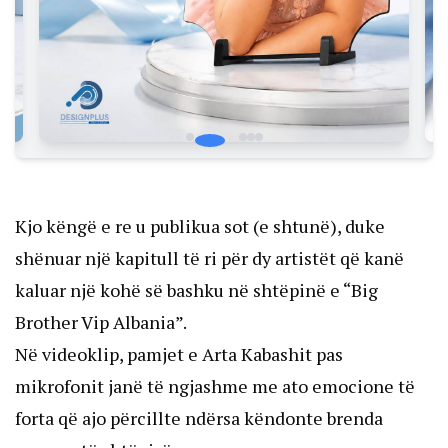
Kjo këngë e re u publikua sot (e shtunë), duke
shënuar një kapitull të ri për dy artistët që kanë
kaluar një kohë së bashku në shtëpinë e “Big
Brother Vip Albania”.
Në videoklip, pamjet e Arta Kabashit pas
mikrofonit janë të ngjashme me ato emocione të
forta që ajo përcillte ndërsa këndonte brenda