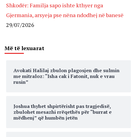
Shkodër: Familja sapo ishte kthyer nga
Gjermania, arsyeja pse nëna ndodhej në banesë
29/07/2026
Më të lexuarat
Avokati Halilaj zbulon plagosjen dhe sulmin
me mitraloz: “Isha cak i Fatonit, nuk e vrau
rusin”
Joshua thyhet shpirtërisht pas tragjedisë,
zbulohet mesazhi rrëqethës për “burrat e
mëdhenj” që humbën jetën