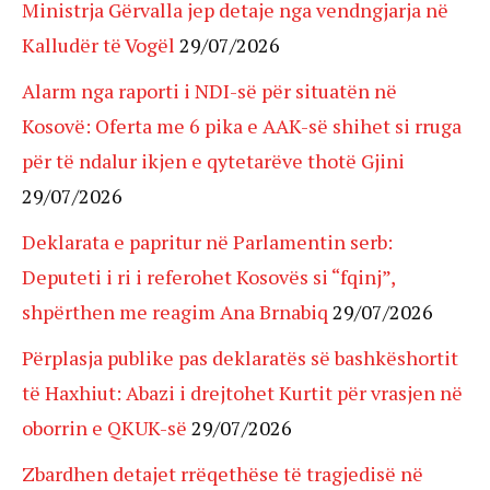
Ministrja Gërvalla jep detaje nga vendngjarja në
Kalludër të Vogël
29/07/2026
Alarm nga raporti i NDI-së për situatën në
Kosovë: Oferta me 6 pika e AAK-së shihet si rruga
për të ndalur ikjen e qytetarëve thotë Gjini
29/07/2026
Deklarata e papritur në Parlamentin serb:
Deputeti i ri i referohet Kosovës si “fqinj”,
shpërthen me reagim Ana Brnabiq
29/07/2026
Përplasja publike pas deklaratës së bashkëshortit
të Haxhiut: Abazi i drejtohet Kurtit për vrasjen në
oborrin e QKUK-së
29/07/2026
Zbardhen detajet rrëqethëse të tragjedisë në