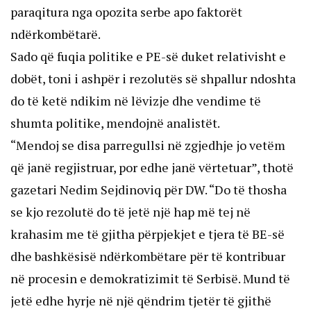
paraqitura nga opozita serbe apo faktorët
ndërkombëtarë.
Sado që fuqia politike e PE-së duket relativisht e
dobët, toni i ashpër i rezolutës së shpallur ndoshta
do të ketë ndikim në lëvizje dhe vendime të
shumta politike, mendojnë analistët.
“Mendoj se disa parregullsi në zgjedhje jo vetëm
që janë regjistruar, por edhe janë vërtetuar”, thotë
gazetari Nedim Sejdinoviq për DW. “Do të thosha
se kjo rezolutë do të jetë një hap më tej në
krahasim me të gjitha përpjekjet e tjera të BE-së
dhe bashkësisë ndërkombëtare për të kontribuar
në procesin e demokratizimit të Serbisë. Mund të
jetë edhe hyrje në një qëndrim tjetër të gjithë