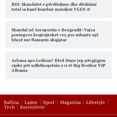
BDI: Skandalet e përditshme dhe dështimi
total ia kanë humbur mendjen VLEN-it
Skandal në Aeroportin e Beogradit: Vajza
portugeze keqtrajtohet veç pse mbante një
bluzë me flamurin shqiptar
Arbana apo Ledioni? Bled Mane jep përgjigjen
epike për udhëheqeësin e ri të Big Brother VIP
Albania
Ballina
Lajme
Sport
Magazina
Lifestyle
Tech
Kuriozitete