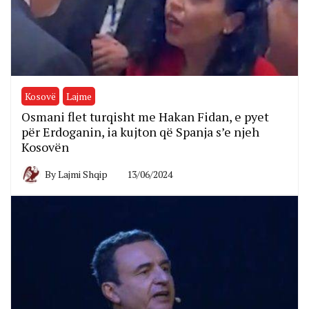
Kosovë
Lajme
Osmani flet turqisht me Hakan Fidan, e pyet
për Erdoganin, ia kujton që Spanja s’e njeh
Kosovën
By
Lajmi Shqip
13/06/2024