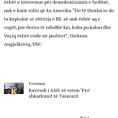
është e interesuar për demokratizimin e Serbisë,
nuk e kanë rolin që ka Amerika. “Do të thosha se do
ta kuptojnë se shtrirja e BE-së nuk është aq e
vogël, por derisa të ndodhë kjo, koha po kalon dhe
Vuçiq është ende në pushtet”, thekson
Angjelkoviq./DW/
Previous
Kuvendi i ASH-së voton ‘Pro’
shkarkimit të Taravarit
Next