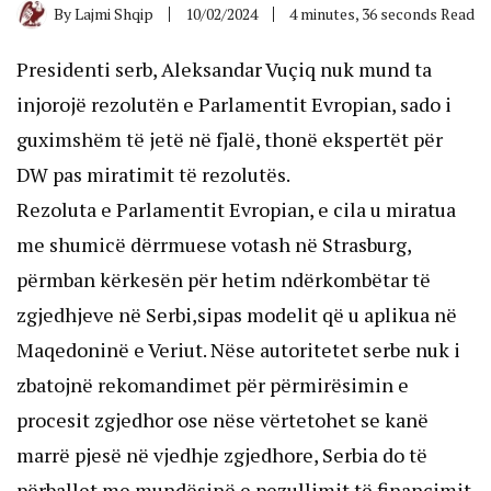
By
Lajmi Shqip
10/02/2024
4 minutes, 36 seconds Read
Presidenti serb, Aleksandar Vuçiq nuk mund ta
injorojë rezolutën e Parlamentit Evropian, sado i
guximshëm të jetë në fjalë, thonë ekspertët për
DW pas miratimit të rezolutës.
Rezoluta e Parlamentit Evropian, e cila u miratua
me shumicë dërrmuese votash në Strasburg,
përmban kërkesën për hetim ndërkombëtar të
zgjedhjeve në Serbi,sipas modelit që u aplikua në
Maqedoninë e Veriut. Nëse autoritetet serbe nuk i
zbatojnë rekomandimet për përmirësimin e
procesit zgjedhor ose nëse vërtetohet se kanë
marrë pjesë në vjedhje zgjedhore, Serbia do të
përballet me mundësinë e pezullimit të financimit