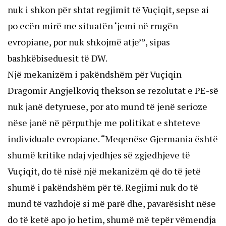
nuk i shkon për shtat regjimit të Vuçiqit, sepse ai
po ecën mirë me situatën ‘jemi në rrugën
evropiane, por nuk shkojmë atje’”, sipas
bashkëbiseduesit të DW.
Një mekanizëm i pakëndshëm për Vuçiqin
Dragomir Angjelkoviq thekson se rezolutat e PE-së
nuk janë detyruese, por ato mund të jenë serioze
nëse janë në përputhje me politikat e shteteve
individuale evropiane. “Meqenëse Gjermania është
shumë kritike ndaj vjedhjes së zgjedhjeve të
Vuçiqit, do të nisë një mekanizëm që do të jetë
shumë i pakëndshëm për të. Regjimi nuk do të
mund të vazhdojë si më parë dhe, pavarësisht nëse
do të ketë apo jo hetim, shumë më tepër vëmendja