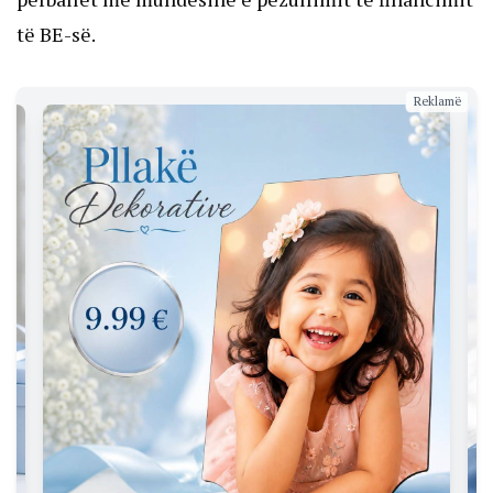
të BE-së.
Reklamë