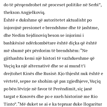
do të përqendrohet në proceset politike në Serbi”,
thekson Angjelkoviq.
Është e dukshme që autoritetet aktualisht po
injorojnë presionet e brendshme dhe të jashtme,
dhe Nedim Sejdinoviq beson se injorimi i
bashkësisë ndërkombëtare është diçka që është
më shumë për përdorim të brendshëm: “Ne
gjithashtu kemi një histori të vazhdueshme që
Vuçiq ka një alternativë dhe se ai mund t’i
drejtohet Kinës dhe Rusisë. Kjo thjesht nuk është e
vërtetë, sepse ne shohim që pas zgjedhjeve, Vuçiq
po bën lëvizje në favor të Perëndimit, siç janë
targat e Kosovës dhe po e nxeh historinë me Rio
Tinto”. “Më duket se ai e ka tepruar duke llogaritur