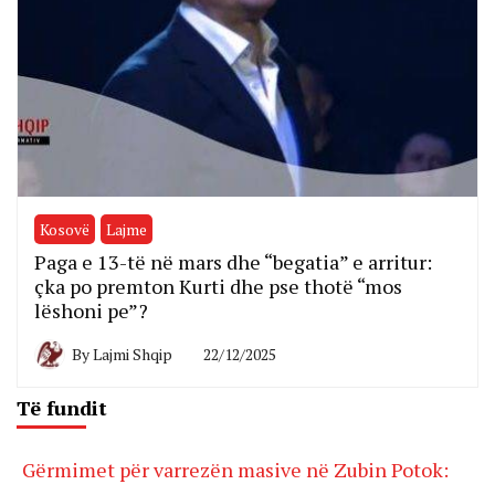
Kosovë
Lajme
Paga e 13-të në mars dhe “begatia” e arritur:
çka po premton Kurti dhe pse thotë “mos
lëshoni pe”?
By
Lajmi Shqip
22/12/2025
Të fundit
Gërmimet për varrezën masive në Zubin Potok: