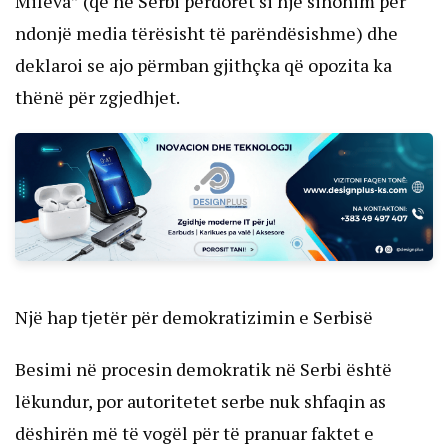
Mileva” (që në Serbi përdoret si një sinonim për
ndonjë media tërësisht të parëndësishme) dhe
deklaroi se ajo përmban gjithçka që opozita ka
thënë për zgjedhjet.
Një hap tjetër për demokratizimin e Serbisë
Besimi në procesin demokratik në Serbi është
lëkundur, por autoritetet serbe nuk shfaqin as
dëshirën më të vogël për të pranuar faktet e