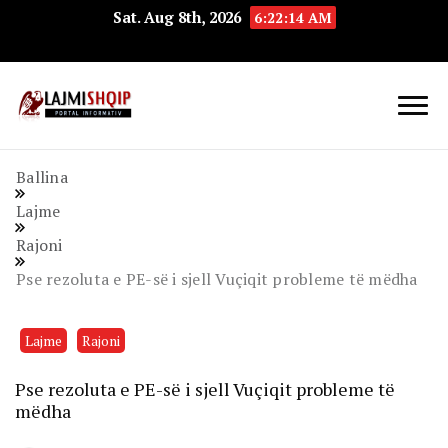
Sat. Aug 8th, 2026
6:22:15 AM
Lajmishqip.net
Lajmishqip
Ballina
Lajme
Rajoni
Pse rezoluta e PE-së i sjell Vuçiqit probleme të mëdha
Lajme
Rajoni
Pse rezoluta e PE-së i sjell Vuçiqit probleme të
mëdha