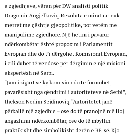
e zgjedhjeve, vëren për DW analisti politik
Dragomir Angjelkoviq. Rezoluta e miratuar nuk
merret me çështje gjeopolitike, por vetëm me
manipulime zgjedhore. Një hetim i pavarur
ndërkombëtar është propozim i Parlamentit
Evropian dhe do t’i dërgohet Komisionit Evropian,
i cili duhet të vendosë për dërgimin e një misioni
ekspertësh në Serbi.
“Jam i sigurt se ky komision do të formohet,
pavarësisht nga qëndrimi i autoriteteve në Serbi”,
thekson Nedim Sejdinoviq. “Autoritetet janë
përballë një zgjedhje – ose do të pranojnë një lloj
angazhimi ndërkombëtar, ose do të mbyllin
praktikisht dhe simbolikisht derën e BE-së. Kjo