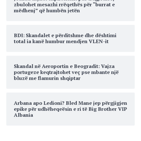
zbulohet mesazhi rrëqethës për “burrat e
mëdhenj” që humbën jetën
BDI: Skandalet e përditshme dhe dështimi
total ia kanë humbur mendjen VLEN-it
Skandal në Aeroportin e Beogradit: Vajza
portugeze keqtrajtohet veç pse mbante një
bluzë me flamurin shqiptar
Arbana apo Ledioni? Bled Mane jep përgjigjen
epike për udhëheqeësin e ri të Big Brother VIP
Albania