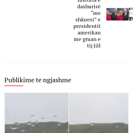
dashurisë
“me
shkuesi” e
presidentit
amerikan
me gruan e
tij Jill
Publikime te ngjashme