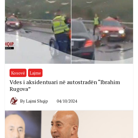
Kosovë
Lajme
Vdes i aksidentuari në autostradën “Ibrahim
Rugova”
By
Lajmi Shqip
04/10/2024