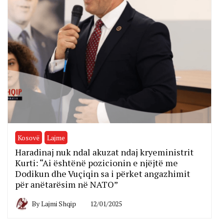
Kosovë
Lajme
Haradinaj nuk ndal akuzat ndaj kryeministrit
Kurti: “Ai ështënë pozicionin e njëjtë me
Dodikun dhe Vuçiqin sa i përket angazhimit
për anëtarësim në NATO”
By
Lajmi Shqip
12/01/2025