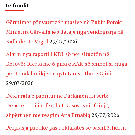
Të fundit
Gërmimet për varrezën masive në Zubin Potok:
Ministrja Gërvalla jep detaje nga vendngjarja në
Kalludër të Vogël
29/07/2026
Alarm nga raporti i NDI-së për situatën në
Kosovë: Oferta me 6 pika e AAK-së shihet si rruga
për të ndalur ikjen e qytetarëve thotë Gjini
29/07/2026
Deklarata e papritur në Parlamentin serb:
Deputeti i ri i referohet Kosovës si “fqinj”,
shpërthen me reagim Ana Brnabiq
29/07/2026
Përplasja publike pas deklaratës së bashkëshortit