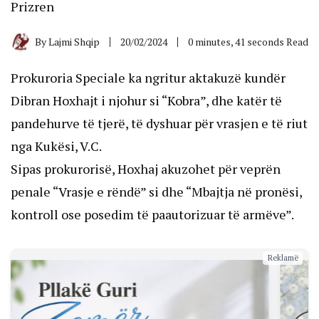
Prizren
By
Lajmi Shqip
20/02/2024
0 minutes, 41 seconds Read
Prokuroria Speciale ka ngritur aktakuzë kundër
Dibran Hoxhajt i njohur si “Kobra”, dhe katër të
pandehurve të tjerë, të dyshuar për vrasjen e të riut
nga Kukësi, V.C.
Sipas prokurorisë, Hoxhaj akuzohet për veprën
penale “Vrasje e rëndë” si dhe “Mbajtja në pronësi,
kontroll ose posedim të paautorizuar të armëve”.
Reklamë