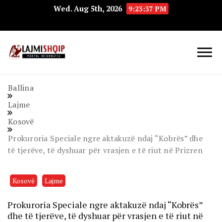
Wed. Aug 5th, 2026
9:23:38 PM
Lajmishqip.net
Lajmishqip
Ballina
Lajme
Kosovë
Prokuroria Speciale ngre aktakuzë ndaj “Kobrës” dhe
të tjerëve, të dyshuar për vrasjen e të riut në Prizren
Kosovë
Lajme
Prokuroria Speciale ngre aktakuzë ndaj “Kobrës”
dhe të tjerëve, të dyshuar për vrasjen e të riut në