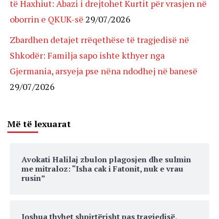
të Haxhiut: Abazi i drejtohet Kurtit për vrasjen në
oborrin e QKUK-së
29/07/2026
Zbardhen detajet rrëqethëse të tragjedisë në
Shkodër: Familja sapo ishte kthyer nga
Gjermania, arsyeja pse nëna ndodhej në banesë
29/07/2026
Më të lexuarat
Avokati Halilaj zbulon plagosjen dhe sulmin
me mitraloz: “Isha cak i Fatonit, nuk e vrau
rusin”
Joshua thyhet shpirtërisht pas tragjedisë,