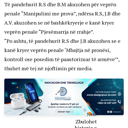
Të pandehurit R.S dhe B.M akuzohen për veprën
penale “Manipulimi me prova”, ndërsa R.S, J.B dhe
A.V. akuzohen se në bashkëkryerje e kanë kryer
veprën penale “Pjesëmarrja në rrahje”.
“Po ashtu, të pandehurit R.S dhe J.B akuzohen se e
kanë kryer veprën penale ‘Mbajtja në pronësi,
kontroll ose posedim të paautorizuar të armëve’”,
thuhet më tej në njoftimin për media.
Next
Zbulohet
historia e