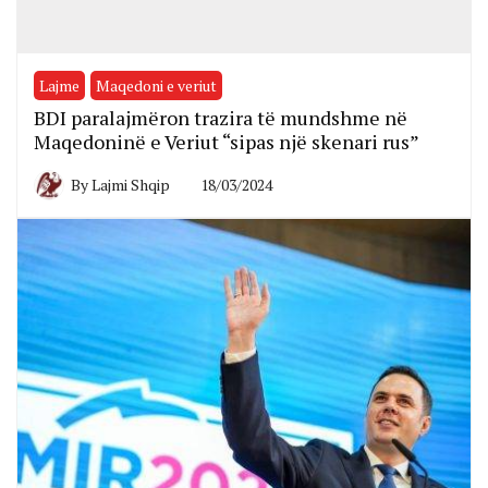
Lajme
Maqedoni e veriut
BDI paralajmëron trazira të mundshme në
Maqedoninë e Veriut “sipas një skenari rus”
By
Lajmi Shqip
18/03/2024