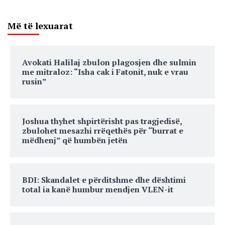
Më të lexuarat
Avokati Halilaj zbulon plagosjen dhe sulmin
me mitraloz: “Isha cak i Fatonit, nuk e vrau
rusin”
Joshua thyhet shpirtërisht pas tragjedisë,
zbulohet mesazhi rrëqethës për “burrat e
mëdhenj” që humbën jetën
BDI: Skandalet e përditshme dhe dështimi
total ia kanë humbur mendjen VLEN-it