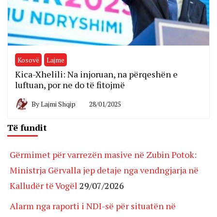
Kosovë
Lajme
Kica-Xhelili: Na injoruan, na përqeshën e
luftuan, por ne do të fitojmë
By
Lajmi Shqip
28/01/2025
Të fundit
Gërmimet për varrezën masive në Zubin Potok:
Ministrja Gërvalla jep detaje nga vendngjarja në
Kalludër të Vogël
29/07/2026
Alarm nga raporti i NDI-së për situatën në