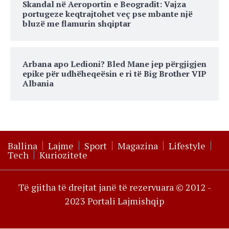
Skandal në Aeroportin e Beogradit: Vajza
portugeze keqtrajtohet veç pse mbante një
bluzë me flamurin shqiptar
Arbana apo Ledioni? Bled Mane jep përgjigjen
epike për udhëheqeësin e ri të Big Brother VIP
Albania
Ballina
Lajme
Sport
Magazina
Lifestyle
Tech
Kuriozitete
Të gjitha të drejtat janë të rezervuara © 2012 -
2023 Portali Lajmishqip