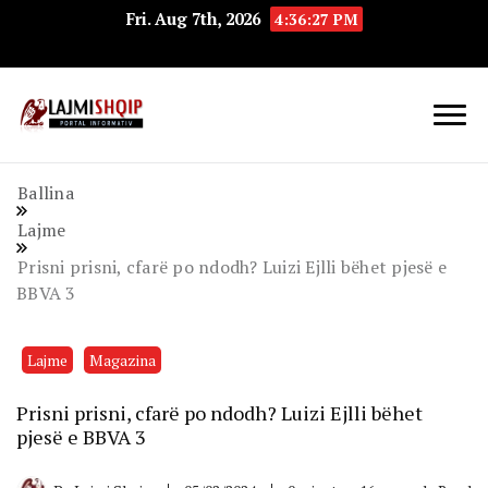
Fri. Aug 7th, 2026
4:36:27 PM
Lajmishqip.net
Lajmishqip
Ballina
Lajme
Prisni prisni, cfarë po ndodh? Luizi Ejlli bëhet pjesë e
BBVA 3
Lajme
Magazina
Prisni prisni, cfarë po ndodh? Luizi Ejlli bëhet
pjesë e BBVA 3