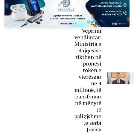
Next
Veprimi
vendimtar:
Ministria e
Bujqësisë
rikthen në
pronësi
tokën e
vlerësuar
në 4
milionë, të
transferuar
në mënyrë
të
paligjshme
te serbi
Jovica