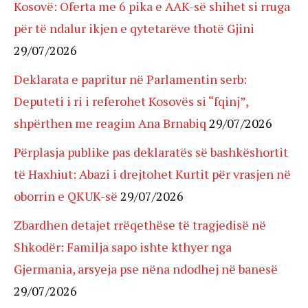
Kosovë: Oferta me 6 pika e AAK-së shihet si rruga
për të ndalur ikjen e qytetarëve thotë Gjini
29/07/2026
Deklarata e papritur në Parlamentin serb:
Deputeti i ri i referohet Kosovës si “fqinj”,
shpërthen me reagim Ana Brnabiq
29/07/2026
Përplasja publike pas deklaratës së bashkëshortit
të Haxhiut: Abazi i drejtohet Kurtit për vrasjen në
oborrin e QKUK-së
29/07/2026
Zbardhen detajet rrëqethëse të tragjedisë në
Shkodër: Familja sapo ishte kthyer nga
Gjermania, arsyeja pse nëna ndodhej në banesë
29/07/2026