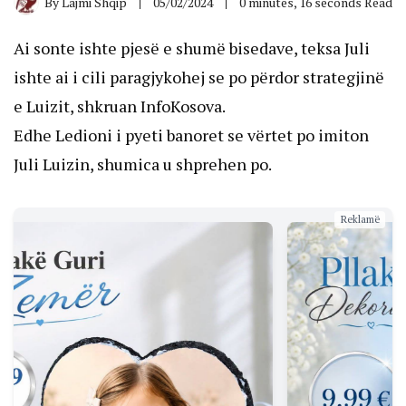
By
Lajmi Shqip
05/02/2024
0 minutes, 16 seconds Read
Ai sonte ishte pjesë e shumë bisedave, teksa Juli
ishte ai i cili paragjykohej se po përdor strategjinë
e Luizit, shkruan InfoKosova.
Edhe Ledioni i pyeti banoret se vërtet po imiton
Juli Luizin, shumica u shprehen po.
Reklamë