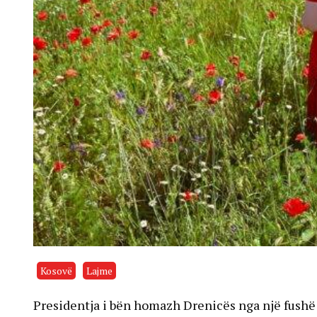
Kosovë
Lajme
Presidentja i bën homazh Drenicës nga një fush