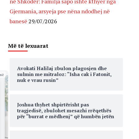
në Shkodër: Familja sapo ishte kthyer nga
Gjermania, arsyeja pse nëna ndodhej në
banesë
29/07/2026
Më të lexuarat
Avokati Halilaj zbulon plagosjen dhe
sulmin me mitraloz: “Isha cak i Fatonit,
më
nuk e vrau rusin”
Joshua thyhet shpirtërisht pas
tragjedisë, zbulohet mesazhi rrëqethës
për “burrat e mëdhenj” që humbën jetën