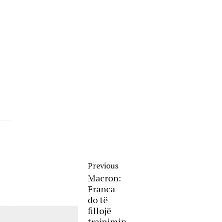
Previous
Macron:
Franca
do të
fillojë
trajnimin