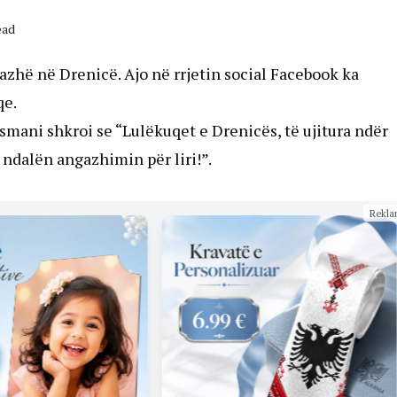
ead
zhë në Drenicë. Ajo në rrjetin social Facebook ka
qe.
smani shkroi se “Lulëkuqet e Drenicës, të ujitura ndër
 ndalën angazhimin për liri!”.
Rekla