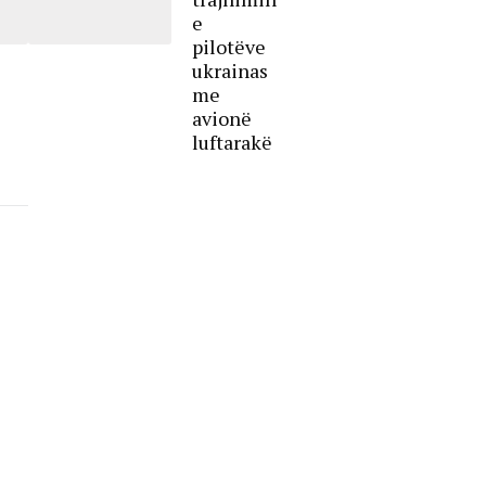
e
pilotëve
ukrainas
me
avionë
luftarakë