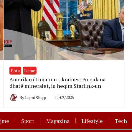
Bota
Lajme
Amerika ultimatum Ukrainës: Po nuk na
dhatë mineralet, iu heqim Starlink-un
By
Lajmi Shqip
22/02/2025
ajme
Sport
Magazina
Lifestyle
Tech