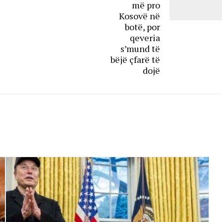
më pro
Kosovë në
botë, por
qeveria
s’mund të
bëjë çfarë të
dojë