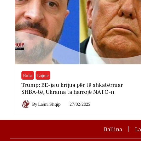
Bota
Lajme
Trump: BE-ja u krijua për të shkatërruar
SHBA-të, Ukraina ta harrojë NATO-n
By
Lajmi Shqip
27/02/2025
Ballina
L