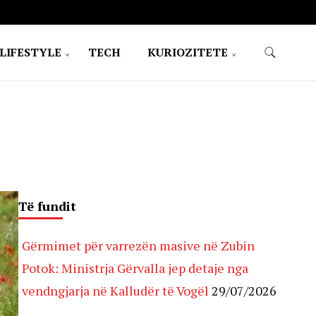
LIFESTYLE
TECH
KURIOZITETE
Të fundit
Gërmimet për varrezën masive në Zubin
Potok: Ministrja Gërvalla jep detaje nga
vendngjarja në Kalludër të Vogël
29/07/2026