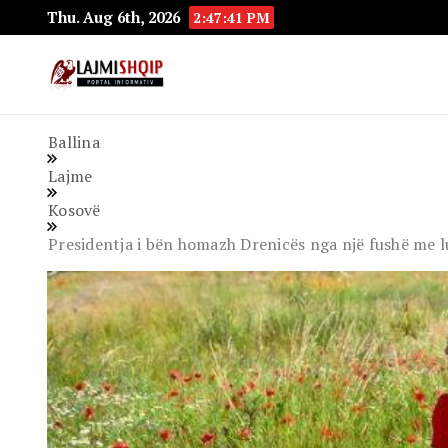
Thu. Aug 6th, 2026
2:47:43 PM
Lajmishqip.net
Lajmishqip
Ballina
Lajme
Kosovë
Presidentja i bën homazh Drenicës nga një fushë me 