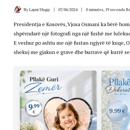
By
Lajmi Shqip
07/06/2024
0 minutes, 19 seconds R
Presidentja e Kosovës, Vjosa Osmani ka bërë homa
shpërndarë një fotografi nga një fushë me luleku
E veshur po ashtu me një fustan ngjyrë të kuqe, O
shekuj me gjakun e grave dhe burrave që kurrë se