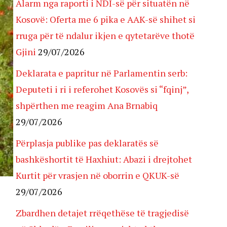
Alarm nga raporti i NDI-së për situatën në
Kosovë: Oferta me 6 pika e AAK-së shihet si
rruga për të ndalur ikjen e qytetarëve thotë
Gjini
29/07/2026
Deklarata e papritur në Parlamentin serb:
Deputeti i ri i referohet Kosovës si “fqinj”,
shpërthen me reagim Ana Brnabiq
29/07/2026
Përplasja publike pas deklaratës së
bashkëshortit të Haxhiut: Abazi i drejtohet
Kurtit për vrasjen në oborrin e QKUK-së
29/07/2026
Zbardhen detajet rrëqethëse të tragjedisë