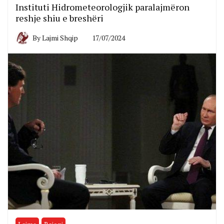
Instituti Hidrometeorologjik paralajmëron
reshje shiu e breshëri
By
Lajmi Shqip
17/07/2024