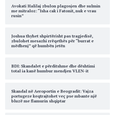
Avokati Halilaj zbulon plagosjen dhe sulmin
me mitraloz: “Isha cak i Fatonit, nuk e vrau
rusin”
Joshua thyhet shpirtërisht pas tragjedisë,
zbulohet mesazhi rrëqethës për “burrat e
mëdhenj” që humbën jetën
BDI: Skandalet e përditshme dhe dështimi
total ia kanë humbur mendjen VLEN-it
Skandal në Aeroportin e Beogradit: Vajza
portugeze keqtrajtohet veç pse mbante një
bluzë me flamurin shqiptar