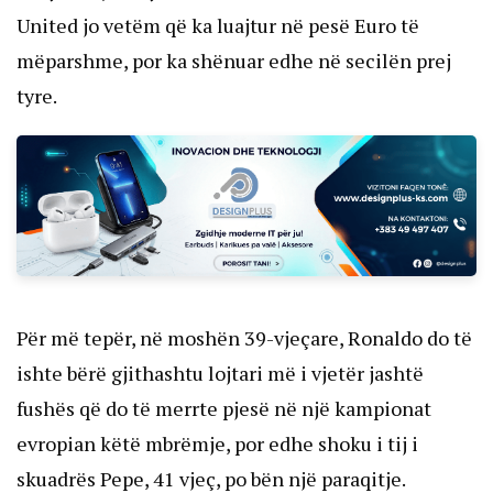
United jo vetëm që ka luajtur në pesë Euro të
mëparshme, por ka shënuar edhe në secilën prej
tyre.
Për më tepër, në moshën 39-vjeçare, Ronaldo do të
ishte bërë gjithashtu lojtari më i vjetër jashtë
fushës që do të merrte pjesë në një kampionat
evropian këtë mbrëmje, por edhe shoku i tij i
skuadrës Pepe, 41 vjeç, po bën një paraqitje.