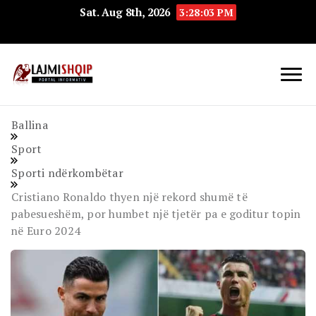
Sat. Aug 8th, 2026
3:28:04 PM
Lajmishqip.net
Lajmishqip
Ballina
Sport
Sporti ndërkombëtar
Cristiano Ronaldo thyen një rekord shumë të
pabesueshëm, por humbet një tjetër pa e goditur topin
në Euro 2024