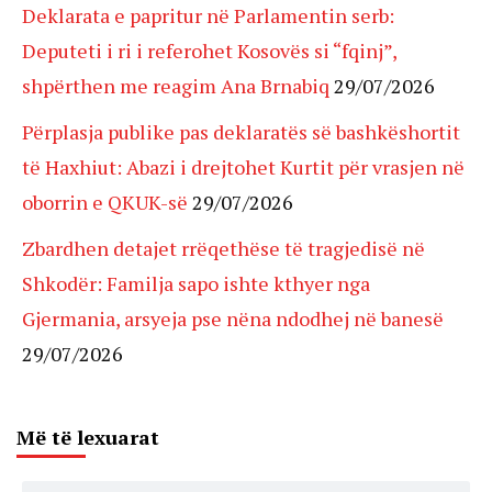
Deklarata e papritur në Parlamentin serb:
Deputeti i ri i referohet Kosovës si “fqinj”,
shpërthen me reagim Ana Brnabiq
29/07/2026
Përplasja publike pas deklaratës së bashkëshortit
të Haxhiut: Abazi i drejtohet Kurtit për vrasjen në
oborrin e QKUK-së
29/07/2026
Zbardhen detajet rrëqethëse të tragjedisë në
Shkodër: Familja sapo ishte kthyer nga
Gjermania, arsyeja pse nëna ndodhej në banesë
29/07/2026
Më të lexuarat