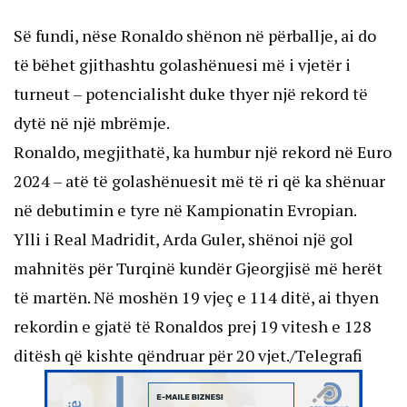
Së fundi, nëse Ronaldo shënon në përballje, ai do
të bëhet gjithashtu golashënuesi më i vjetër i
turneut – potencialisht duke thyer një rekord të
dytë në një mbrëmje.
Ronaldo, megjithatë, ka humbur një rekord në Euro
2024 – atë të golashënuesit më të ri që ka shënuar
në debutimin e tyre në Kampionatin Evropian.
Ylli i Real Madridit, Arda Guler, shënoi një gol
mahnitës për Turqinë kundër Gjeorgjisë më herët
të martën. Në moshën 19 vjeç e 114 ditë, ai thyen
rekordin e gjatë të Ronaldos prej 19 vitesh e 128
ditësh që kishte qëndruar për 20 vjet./Telegrafi