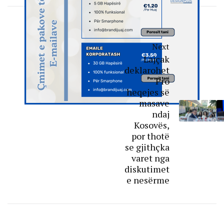
Next
Lajçak
deklarohet
Pro
heqejes së
masave
ndaj
Kosovës,
por thotë
se gjithçka
varet nga
diskutimet
e nesërme