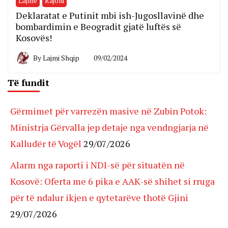
Lajme
Rajoni
Deklaratat e Putinit mbi ish-Jugosllavinë dhe
bombardimin e Beogradit gjatë luftës së
Kosovës!
By
Lajmi Shqip
09/02/2024
Të fundit
Gërmimet për varrezën masive në Zubin Potok:
Ministrja Gërvalla jep detaje nga vendngjarja në
Kalludër të Vogël
29/07/2026
Alarm nga raporti i NDI-së për situatën në
Kosovë: Oferta me 6 pika e AAK-së shihet si rruga
për të ndalur ikjen e qytetarëve thotë Gjini
29/07/2026