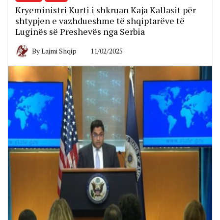
Kryeministri Kurti i shkruan Kaja Kallasit për
shtypjen e vazhdueshme të shqiptarëve të
Luginës së Preshevës nga Serbia
By
Lajmi Shqip
11/02/2025