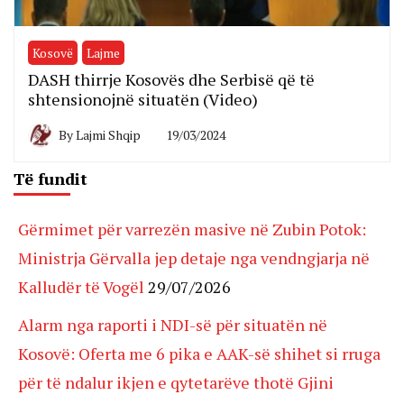
Kosovë
Lajme
DASH thirrje Kosovës dhe Serbisë që të
shtensionojnë situatën (Video)
By
Lajmi Shqip
19/03/2024
Të fundit
Gërmimet për varrezën masive në Zubin Potok:
Ministrja Gërvalla jep detaje nga vendngjarja në
Kalludër të Vogël
29/07/2026
Alarm nga raporti i NDI-së për situatën në
Kosovë: Oferta me 6 pika e AAK-së shihet si rruga
për të ndalur ikjen e qytetarëve thotë Gjini