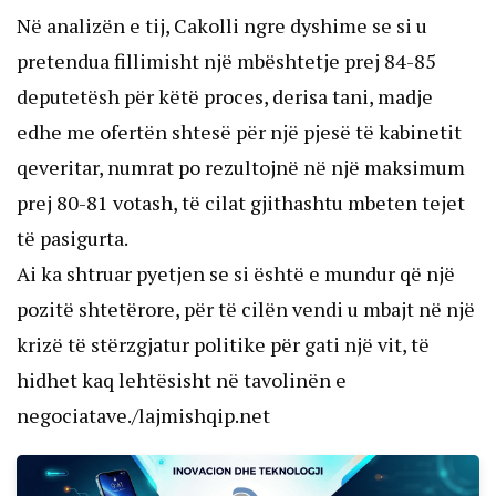
Në analizën e tij, Cakolli ngre dyshime se si u
pretendua fillimisht një mbështetje prej 84-85
deputetësh për këtë proces, derisa tani, madje
edhe me ofertën shtesë për një pjesë të kabinetit
qeveritar, numrat po rezultojnë në një maksimum
prej 80-81 votash, të cilat gjithashtu mbeten tejet
të pasigurta.
Ai ka shtruar pyetjen se si është e mundur që një
pozitë shtetërore, për të cilën vendi u mbajt në një
krizë të stërzgjatur politike për gati një vit, të
hidhet kaq lehtësisht në tavolinën e
negociatave./lajmishqip.net