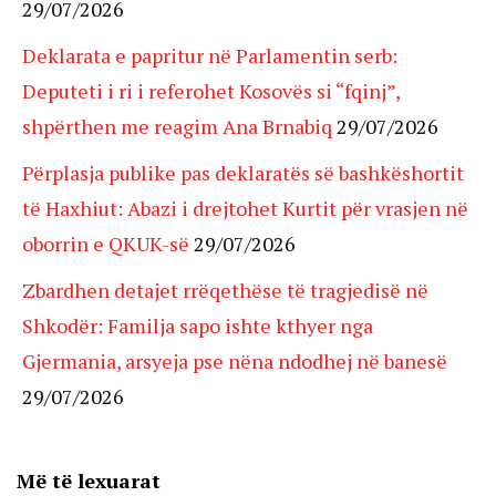
29/07/2026
Deklarata e papritur në Parlamentin serb:
Deputeti i ri i referohet Kosovës si “fqinj”,
shpërthen me reagim Ana Brnabiq
29/07/2026
Përplasja publike pas deklaratës së bashkëshortit
të Haxhiut: Abazi i drejtohet Kurtit për vrasjen në
oborrin e QKUK-së
29/07/2026
Zbardhen detajet rrëqethëse të tragjedisë në
Shkodër: Familja sapo ishte kthyer nga
Gjermania, arsyeja pse nëna ndodhej në banesë
29/07/2026
Më të lexuarat