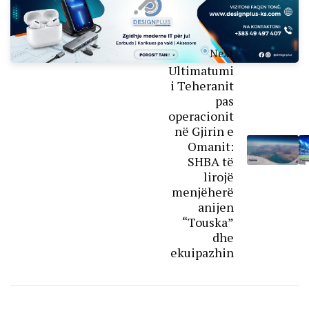
Next
Ultimatumi
i Teheranit
pas
operacionit
në Gjirin e
Omanit:
SHBA të
lirojë
menjëherë
anijen
“Touska”
dhe
ekuipazhin