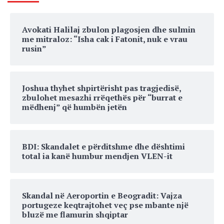
Avokati Halilaj zbulon plagosjen dhe sulmin
me mitraloz: “Isha cak i Fatonit, nuk e vrau
rusin”
Joshua thyhet shpirtërisht pas tragjedisë,
zbulohet mesazhi rrëqethës për “burrat e
mëdhenj” që humbën jetën
BDI: Skandalet e përditshme dhe dështimi
total ia kanë humbur mendjen VLEN-it
Skandal në Aeroportin e Beogradit: Vajza
portugeze keqtrajtohet veç pse mbante një
bluzë me flamurin shqiptar