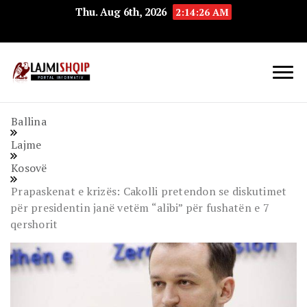
Thu. Aug 6th, 2026
2:14:27 AM
Lajmishqip.net
Lajmishqip
Ballina
Lajme
Kosovë
Prapaskenat e krizës: Cakolli pretendon se diskutimet
për presidentin janë vetëm “alibi” për fushatën e 7
qershorit