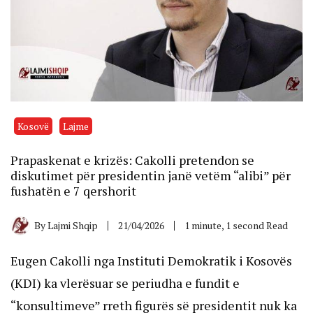
Kosovë
Lajme
Prapaskenat e krizës: Cakolli pretendon se
diskutimet për presidentin janë vetëm “alibi” për
fushatën e 7 qershorit
By
Lajmi Shqip
21/04/2026
1 minute, 1 second Read
Eugen Cakolli nga Instituti Demokratik i Kosovës
(KDI) ka vlerësuar se periudha e fundit e
“konsultimeve” rreth figurës së presidentit nuk ka