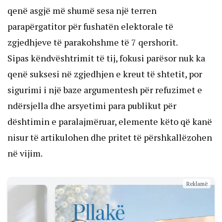
qenë asgjë më shumë sesa një terren
parapërgatitor për fushatën elektorale të
zgjedhjeve të parakohshme të 7 qershorit.
Sipas këndvështrimit të tij, fokusi parësor nuk ka
qenë suksesi në zgjedhjen e kreut të shtetit, por
sigurimi i një baze argumentesh për refuzimet e
ndërsjella dhe arsyetimi para publikut për
dështimin e paralajmëruar, elemente këto që kanë
nisur të artikulohen dhe pritet të përshkallëzohen
në vijim.
Reklamë