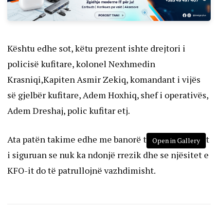
Kështu edhe sot, këtu prezent ishte drejtori i
policisë kufitare, kolonel Nexhmedin
Krasniqi,Kapiten Asmir Zekiq, komandant i vijës
së gjelbër kufitare, Adem Hoxhiq, shef i operativës,
Adem Dreshaj, polic kufitar etj.
Ata patën takime edhe me banorë të zonës, të cilët
Open in Gallery
i siguruan se nuk ka ndonjë rrezik dhe se njësitet e
KFO-it do të patrullojnë vazhdimisht.