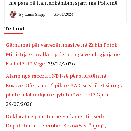
me para në Itali, shkëmbim zjarri me Policinë
By
Lajmi Shqip
31/01/2024
Të fundit
Gërmimet për varrezën masive në Zubin Potok:
Ministrja Gërvalla jep detaje nga vendngjarja në
Kalludër të Vogël
29/07/2026
Alarm nga raporti i NDI-së për situatën në
Kosovë: Oferta me 6 pika e AAK-së shihet si rruga
për të ndalur ikjen e qytetarëve thotë Gjini
29/07/2026
Deklarata e papritur në Parlamentin serb:
Deputeti i ri i referohet Kosovës si “fqinj”,