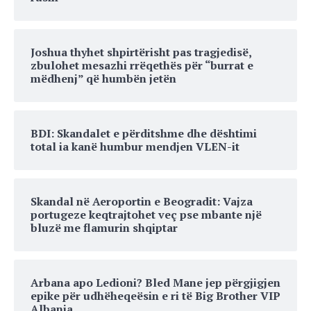
Joshua thyhet shpirtërisht pas tragjedisë,
zbulohet mesazhi rrëqethës për “burrat e
mëdhenj” që humbën jetën
BDI: Skandalet e përditshme dhe dështimi
total ia kanë humbur mendjen VLEN-it
Skandal në Aeroportin e Beogradit: Vajza
portugeze keqtrajtohet veç pse mbante një
bluzë me flamurin shqiptar
Arbana apo Ledioni? Bled Mane jep përgjigjen
epike për udhëheqeësin e ri të Big Brother VIP
Albania