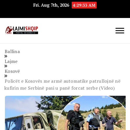
Fri. Aug 7th, 2026
4:29:33 AM
Lajmishqip.net
Lajmishqip
Ballina
Lajme
Kosovë
Policët e Kosovës me armë automatike patrullojnë në
kufirin me Serbinë pasi u panë forcat serbe (Video)