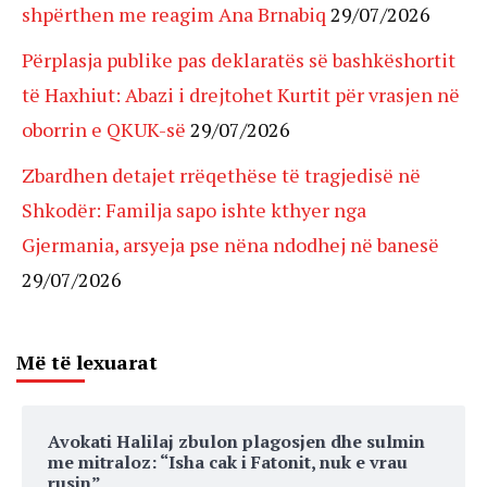
shpërthen me reagim Ana Brnabiq
29/07/2026
Përplasja publike pas deklaratës së bashkëshortit
të Haxhiut: Abazi i drejtohet Kurtit për vrasjen në
oborrin e QKUK-së
29/07/2026
Zbardhen detajet rrëqethëse të tragjedisë në
Shkodër: Familja sapo ishte kthyer nga
Gjermania, arsyeja pse nëna ndodhej në banesë
29/07/2026
Më të lexuarat
Avokati Halilaj zbulon plagosjen dhe sulmin
me mitraloz: “Isha cak i Fatonit, nuk e vrau
rusin”