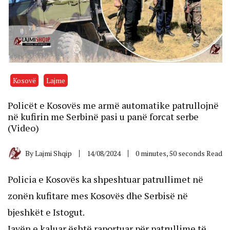
Kosovë
Lajme
Policët e Kosovës me armë automatike patrullojnë
në kufirin me Serbinë pasi u panë forcat serbe
(Video)
By
Lajmi Shqip
14/08/2024
0 minutes, 50 seconds Read
Policia e Kosovës ka shpeshtuar patrullimet në
zonën kufitare mes Kosovës dhe Serbisë në
bjeshkët e Istogut.
Javën e kaluar është raportuar për patrullime të