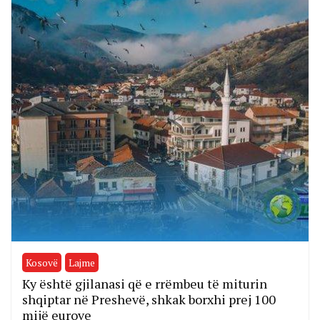
Kosovë
Lajme
Ky është gjilanasi që e rrëmbeu të miturin
shqiptar në Preshevë, shkak borxhi prej 100
mijë eurove