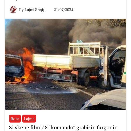
By
Lajmi Shqip
21/07/2024
Bota
Lajme
Si skenë filmi/ 8 “komando” grabisin furgonin