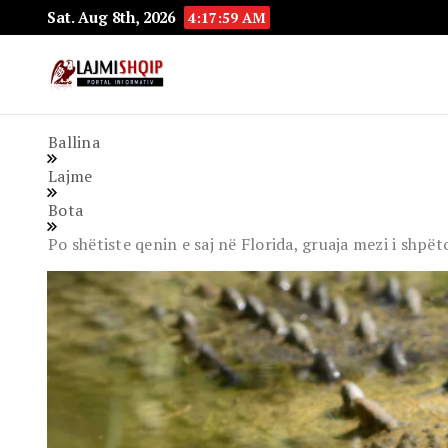
Sat. Aug 8th, 2026
4:18:00 AM
Lajmishqip.net
Lajmishqip
Ballina
Lajme
Bota
Po shëtiste qenin e saj në Florida, gruaja mezi i shpët