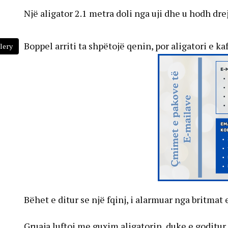
Një aligator 2.1 metra doli nga uji dhe u hodh drej
Boppel arriti ta shpëtojë qenin, por aligatori e k
lery
Bëhet e ditur se një fqinj, i alarmuar nga britmat
Gruaja luftoi me guxim aligatorin, duke e goditur 