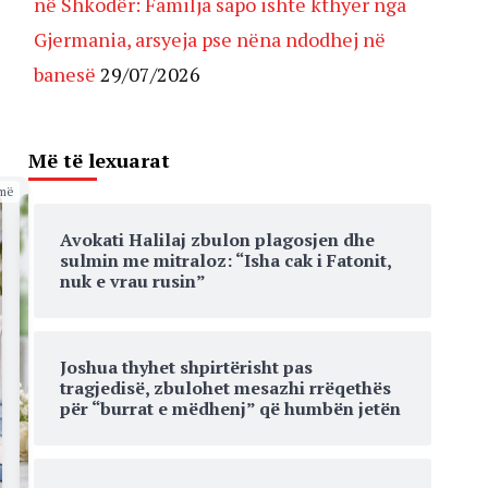
në Shkodër: Familja sapo ishte kthyer nga
Gjermania, arsyeja pse nëna ndodhej në
banesë
29/07/2026
Më të lexuarat
më
Avokati Halilaj zbulon plagosjen dhe
sulmin me mitraloz: “Isha cak i Fatonit,
nuk e vrau rusin”
Joshua thyhet shpirtërisht pas
tragjedisë, zbulohet mesazhi rrëqethës
për “burrat e mëdhenj” që humbën jetën