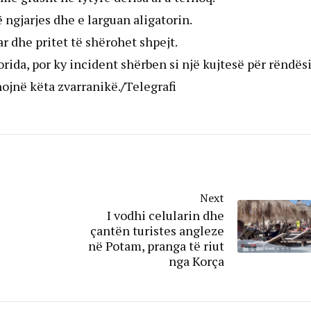
ë ngjarjes dhe e larguan aligatorin.
r dhe pritet të shërohet shpejt.
orida, por ky incident shërben si një kujtesë për rëndës
nojnë këta zvarranikë.
/
Telegrafi
Next
I vodhi celularin dhe
çantën turistes angleze
në Potam, pranga të riut
nga Korça