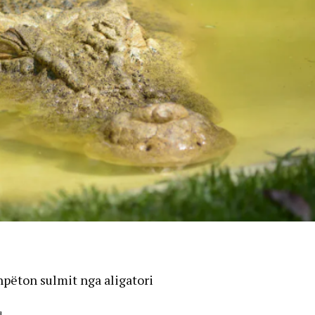
shpëton sulmit nga aligatori
d