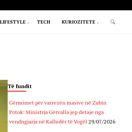
LIFESTYLE
TECH
KURIOZITETE
Të fundit
Gërmimet për varrezën masive në Zubin
Potok: Ministrja Gërvalla jep detaje nga
vendngjarja në Kalludër të Vogël
29/07/2026