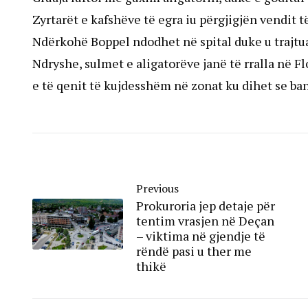
Zyrtarët e kafshëve të egra iu përgjigjën vendit t
Ndërkohë Boppel ndodhet në spital duke u trajtua
Ndryshe, sulmet e aligatorëve janë të rralla në Fl
e të qenit të kujdesshëm në zonat ku dihet se ba
Previous
Prokuroria jep detaje për
tentim vrasjen në Deçan
– viktima në gjendje të
rëndë pasi u ther me
thikë