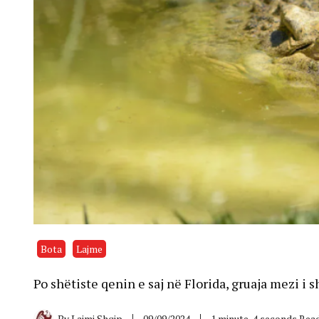
Bota
Lajme
Po shëtiste qenin e saj në Florida, gruaja mezi i 
By
Lajmi Shqip
09/09/2024
1 minute, 4 seconds Rea