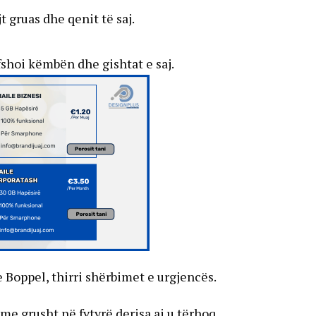
t gruas dhe qenit të saj.
afshoi këmbën dhe gishtat e saj.
 e Boppel, thirri shërbimet e urgjencës.
me grusht në fytyrë derisa ai u tërhoq.