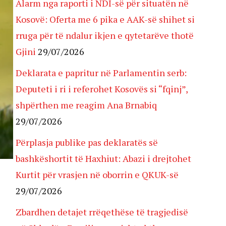
Alarm nga raporti i NDI-së për situatën në
Kosovë: Oferta me 6 pika e AAK-së shihet si
rruga për të ndalur ikjen e qytetarëve thotë
Gjini
29/07/2026
Deklarata e papritur në Parlamentin serb:
Deputeti i ri i referohet Kosovës si “fqinj”,
shpërthen me reagim Ana Brnabiq
29/07/2026
Përplasja publike pas deklaratës së
bashkëshortit të Haxhiut: Abazi i drejtohet
Kurtit për vrasjen në oborrin e QKUK-së
29/07/2026
Zbardhen detajet rrëqethëse të tragjedisë