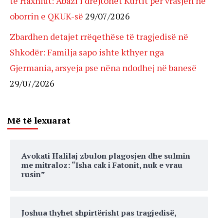
të Haxhiut: Abazi i drejtohet Kurtit për vrasjen në
oborrin e QKUK-së
29/07/2026
Zbardhen detajet rrëqethëse të tragjedisë në
Shkodër: Familja sapo ishte kthyer nga
Gjermania, arsyeja pse nëna ndodhej në banesë
29/07/2026
Më të lexuarat
Avokati Halilaj zbulon plagosjen dhe sulmin
me mitraloz: “Isha cak i Fatonit, nuk e vrau
rusin”
Joshua thyhet shpirtërisht pas tragjedisë,