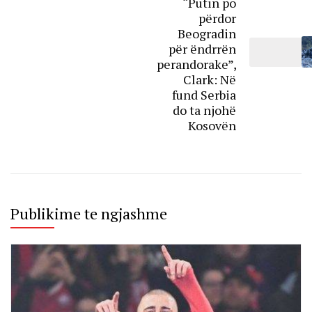
“Putin po
përdor
Beogradin
për ëndrrën
perandorake”,
Clark: Në
fund Serbia
do ta njohë
Kosovën
Publikime te ngjashme