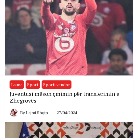
Lajme
Sport
Sporti vendor
Juventusi mëson çmimin për transferimin e
Zhegrovës
By
Lajmi Shqip
27/04/2024