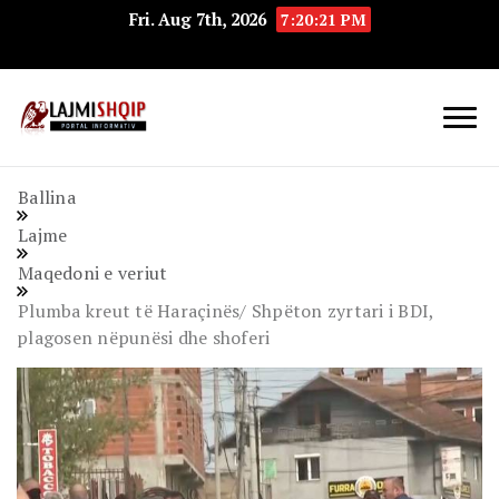
Fri. Aug 7th, 2026
7:20:22 PM
Lajmishqip.net
Lajmishqip
Ballina
Lajme
Maqedoni e veriut
Plumba kreut të Haraçinës/ Shpëton zyrtari i BDI,
plagosen nëpunësi dhe shoferi