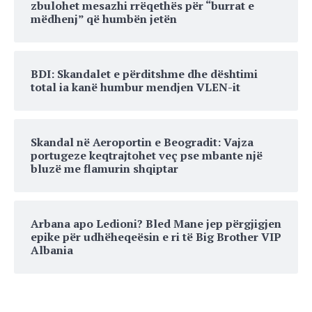
zbulohet mesazhi rrëqethës për “burrat e
mëdhenj” që humbën jetën
BDI: Skandalet e përditshme dhe dështimi
total ia kanë humbur mendjen VLEN-it
Skandal në Aeroportin e Beogradit: Vajza
portugeze keqtrajtohet veç pse mbante një
bluzë me flamurin shqiptar
Arbana apo Ledioni? Bled Mane jep përgjigjen
epike për udhëheqeësin e ri të Big Brother VIP
Albania