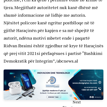
tjera. Megjithatë autoritetet nuk kanë dhënë më
shumë informacione në lidhje me autorin.
Njësitet policore kanë ngritur postblloqe në të
gjithë Haraçinën për kapjen e sa më shpejtë të
autorit, ndërsa motivi mbetet ende i paqartë
Ridvan Ibraimi është zgjedhur në krye të Haraçinës
që prej vitit 2021si përfaqësues i partisë “Bashkimi
Demokratik për Integrim”./abcnews.al
Next