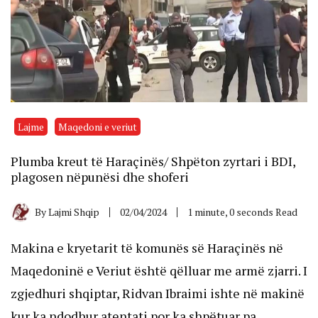
Lajme
Maqedoni e veriut
Plumba kreut të Haraçinës/ Shpëton zyrtari i BDI,
plagosen nëpunësi dhe shoferi
By
Lajmi Shqip
02/04/2024
1 minute, 0 seconds Read
Makina e kryetarit të komunës së Haraçinës në
Maqedoninë e Veriut është qëlluar me armë zjarri. I
zgjedhuri shqiptar, Ridvan Ibraimi ishte në makinë
kur ka ndodhur atentati por ka shpëtuar pa