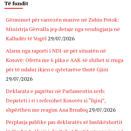
Të fundit
Gërmimet për varrezën masive në Zubin Potok:
Ministrja Gërvalla jep detaje nga vendngjarja në
Kalludër të Vogël
29/07/2026
Alarm nga raporti i NDI-së për situatën në
Kosovë: Oferta me 6 pika e AAK-së shihet si rruga
për të ndalur ikjen e qytetarëve thotë Gjini
29/07/2026
Deklarata e papritur në Parlamentin serb:
Deputeti i ri i referohet Kosovës si “fqinj”,
shpërthen me reagim Ana Brnabiq
29/07/2026
Përplasja publike pas deklaratës së bashkëshortit