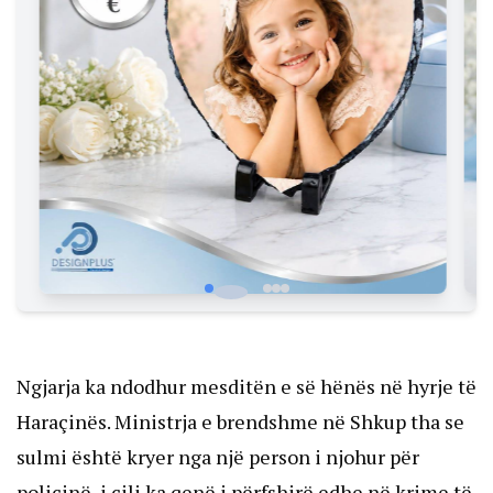
Ngjarja ka ndodhur mesditën e së hënës në hyrje të
Haraçinës. Ministrja e brendshme në Shkup tha se
sulmi është kryer nga një person i njohur për
policinë, i cili ka qenë i përfshirë edhe në krime të