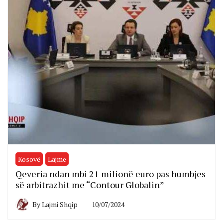
Kosovë
Lajme
Qeveria ndan mbi 21 milionë euro pas humbjes
së arbitrazhit me “Contour Globalin”
By
Lajmi Shqip
10/07/2024