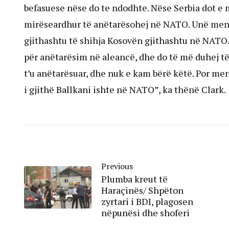
befasuese nëse do te ndodhte. Nëse Serbia dot e 
mirëseardhur të anëtarësohej në NATO. Unë mendo
gjithashtu të shihja Kosovën gjithashtu në NATO. 
për anëtarësim në aleancë, dhe do të më duhej të 
t’u anëtarësuar, dhe nuk e kam bërë këtë. Por me
i gjithë Ballkani ishte në NATO”, ka thënë Clark.
Previous
Plumba kreut të
Haraçinës/ Shpëton
zyrtari i BDI, plagosen
nëpunësi dhe shoferi