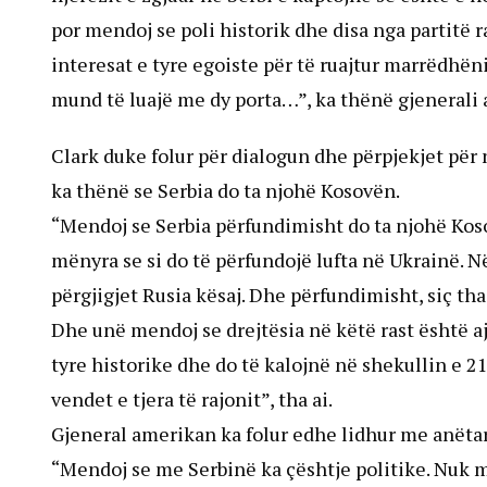
por mendoj se poli historik dhe disa nga partitë 
interesat e tyre egoiste për të ruajtur marrëdhën
mund të luajë me dy porta…”, ka thënë gjenerali
Clark duke folur për dialogun dhe përpjekjet pë
ka thënë se Serbia do ta njohë Kosovën.
“Mendoj se Serbia përfundimisht do ta njohë Kos
mënyra se si do të përfundojë lufta në Ukrainë. N
përgjigjet Rusia kësaj. Dhe përfundimisht, siç tha
Dhe unë mendoj se drejtësia në këtë rast është a
tyre historike dhe do të kalojnë në shekullin e 21
vendet e tjera të rajonit”, tha ai.
Gjeneral amerikan ka folur edhe lidhur me anët
“Mendoj se me Serbinë ka çështje politike. Nuk m