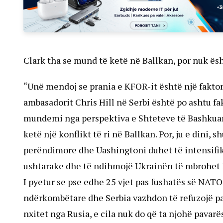
Clark tha se mund të ketë në Ballkan, por nuk ës
“Unë mendoj se prania e KFOR-it është një fakto
ambasadorit Chris Hill në Serbi është po ashtu fa
mundemi nga perspektiva e Shteteve të Bashkuar
ketë një konflikt të ri në Ballkan. Por, ju e dini,
perëndimore dhe Uashingtoni duhet të intensifi
ushtarake dhe të ndihmojë Ukrainën të mbrohet k
I pyetur se pse edhe 25 vjet pas fushatës së NAT
ndërkombëtare dhe Serbia vazhdon të refuzojë pav
nxitet nga Rusia, e cila nuk do që ta njohë pavar