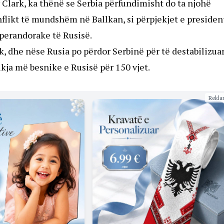
Clark, ka thënë se Serbia përfundimisht do ta njohë
nflikt të mundshëm në Ballkan, si përpjekjet e presiden
 perandorake të Rusisë.
ik, dhe nëse Rusia po përdor Serbinë për të destabilizua
ikja më besnike e Rusisë për 150 vjet.
Rekla