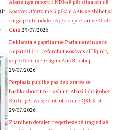
Alarm nga raporti i NDI-së për situatën në
tit
Kosovë: Oferta me 6 pika e AAK-së shihet si
rruga për të ndalur ikjen e qytetarëve thotë
r
Gjini
29/07/2026
Deklarata e papritur në Parlamentin serb:
Deputeti i ri i referohet Kosovës si “fqinj”,
më
shpërthen me reagim Ana Brnabiq
29/07/2026
Përplasja publike pas deklaratës së
bashkëshortit të Haxhiut: Abazi i drejtohet
Kurtit për vrasjen në oborrin e QKUK-së
29/07/2026
Zbardhen detajet rrëqethëse të tragjedisë