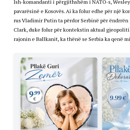
Ish-komandanti i përgjithshëm i NATO-s, Wesley 
pavarësinë e Kosovës. Ai ka folur edhe për një ko
rus Vladimir Putin ta përdor Serbinë për ëndrrën
Clark, duke folur për kontekstin aktual gjeopolit
rajonin e Ballkanit, ka thënë se Serbia ka qenë m