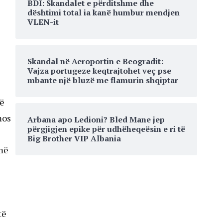
BDI: Skandalet e përditshme dhe
dështimi total ia kanë humbur mendjen
VLEN-it
Skandal në Aeroportin e Beogradit:
Vajza portugeze keqtrajtohet veç pse
mbante një bluzë me flamurin shqiptar
që
mos
Arbana apo Ledioni? Bled Mane jep
përgjigjen epike për udhëheqeësin e ri të
Big Brother VIP Albania
më
të