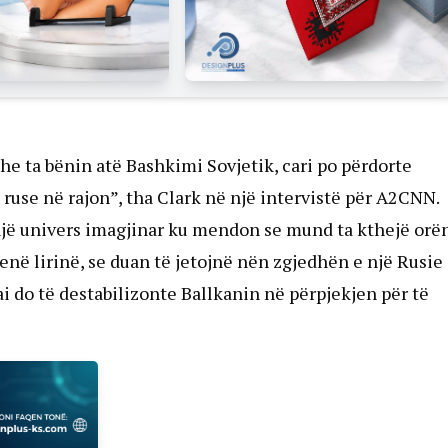
e ta bënin atë Bashkimi Sovjetik, cari po përdorte
ruse në rajon”, tha Clark në një intervistë për A2CNN.
 një univers imagjinar ku mendon se mund ta kthejë orë
enë lirinë, se duan të jetojnë nën zgjedhën e një Rusie
ai do të destabilizonte Ballkanin në përpjekjen për të