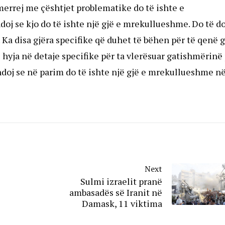
merrej me çështjet problematike do të ishte e
j se kjo do të ishte një gjë e mrekullueshme. Do të do
Ka disa gjëra specifike që duhet të bëhen për të qenë g
hyja në detaje specifike për ta vlerësuar gatishmërinë
ndoj se në parim do të ishte një gjë e mrekullueshme n
Next
Sulmi izraelit pranë
ambasadës së Iranit në
Damask, 11 viktima