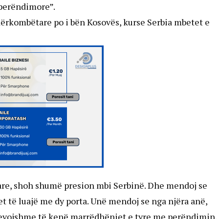
 perëndimore”.
dërkombëtare po i bën Kosovës, kurse Serbia mbetet e
are, shoh shumë presion mbi Serbinë. Dhe mendoj se
et të luajë me dy porta. Unë mendoj se nga njëra anë,
e nevojshme të kenë marrëdhëniet e tyre me perëndimin,