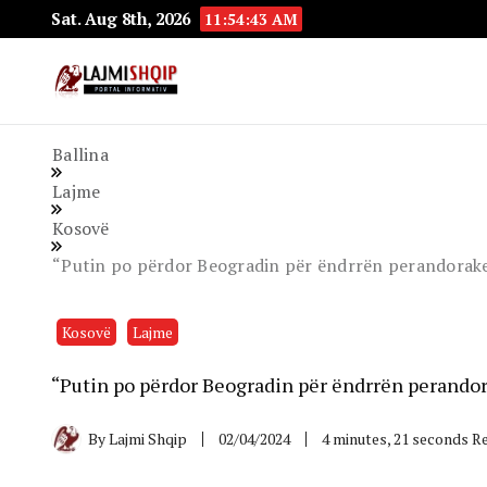
Sat. Aug 8th, 2026
11:54:44 AM
Lajmishqip.net
Lajmishqip
Ballina
Lajme
Kosovë
“Putin po përdor Beogradin për ëndrrën perandorake”
Kosovë
Lajme
“Putin po përdor Beogradin për ëndrrën perandor
By
Lajmi Shqip
02/04/2024
4 minutes, 21 seconds R