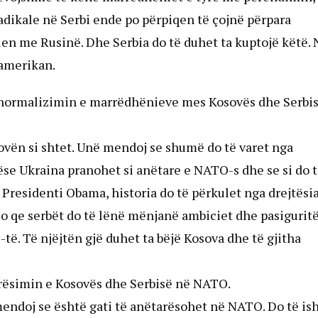
radikale në Serbi ende po përpiqen të çojnë përpara
ien me Rusinë. Dhe Serbia do të duhet ta kuptojë këtë.
 amerikan.
r normalizimin e marrëdhënieve mes Kosovës dhe Serbis
ovën si shtet. Unë mendoj se shumë do të varet nga
ëse Ukraina pranohet si anëtare e NATO-s dhe se si do t
 Presidenti Obama, historia do të përkulet nga drejtësia
jo qe serbët do të lënë mënjanë ambiciet dhe pasiguritë
-të. Të njëjtën gjë duhet ta bëjë Kosova dhe të gjitha
arësimin e Kosovës dhe Serbisë në NATO.
endoj se është gati të anëtarësohet në NATO. Do të is