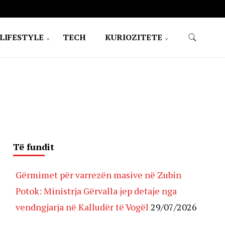
LIFESTYLE
TECH
KURIOZITETE
Të fundit
Gërmimet për varrezën masive në Zubin
Potok: Ministrja Gërvalla jep detaje nga
vendngjarja në Kalludër të Vogël
29/07/2026