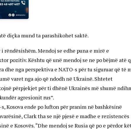
htë diçka mund ta parashikohet saktë.
r i rëndësishëm. Mendoj se edhe puna e mirë e
ktor pozitiv. Kështu që unë mendoj se ne po bëjmë atë 
a dhe nga perspektiva e NATO-s për tu siguruar që të 
 shumë varet nga ajo që ndodh në Ukrainë. Shtetet
kojnë përpjekjet për ti dhënë Ukrainës më shumë ndih
undër agresionit rus”.
O-s, Kosova ende po lufton për pranim në bashkësinë
arësinë, Clark tha se një pjesë e madhe e rezistencës
ësinë e Kosovës. “Dhe mendoj se Rusia që po e përdor kë