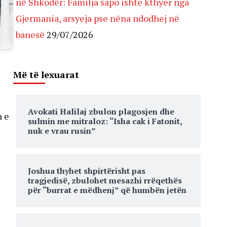
në Shkodër: Familja sapo ishte kthyer nga
Gjermania, arsyeja pse nëna ndodhej në
banesë
29/07/2026
Më të lexuarat
Avokati Halilaj zbulon plagosjen dhe
n e
sulmin me mitraloz: “Isha cak i Fatonit,
nuk e vrau rusin”
Joshua thyhet shpirtërisht pas
tragjedisë, zbulohet mesazhi rrëqethës
për “burrat e mëdhenj” që humbën jetën