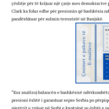
çështje për të krijuar një çarje mes demokracive
Clark ka folur edhe për presionin që bashkësia n
pandëshkuar për sulmin terroristë në Banjskë.
“Kur analizoj balancën e bashkësisë ndërkombët
presioni është i garantuar sepse Serbia po përpiq
njerëzit e zgjuar në Serbi e kuptojnë se është 