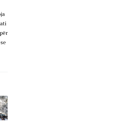
ja
ati
 për
ëse