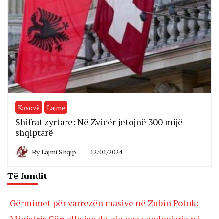
Kosovë
Lajme
Shifrat zyrtare: Në Zvicër jetojnë 300 mijë
shqiptarë
By
Lajmi Shqip
12/01/2024
Të fundit
Gërmimet për varrezën masive në Zubin Potok:
Ministrja Gërvalla jep detaje nga vendngjarja në