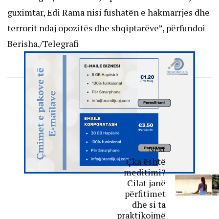
guximtar, Edi Rama nisi fushatën e hakmarrjes dhe
terrorit ndaj opozitës dhe shqiptarëve”, përfundoi
Berisha./Telegrafi
Next
Çka është
meditimi?
Cilat janë
përfitimet
dhe si ta
praktikojmë