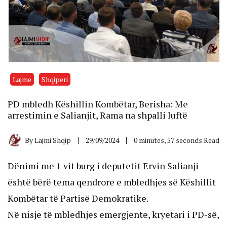
Lajme
Shqiperi
PD mbledh Këshillin Kombëtar, Berisha: Me
arrestimin e Salianjit, Rama na shpalli luftë
By
Lajmi Shqip
29/09/2024
0 minutes, 57 seconds Read
Dënimi me 1 vit burg i deputetit Ervin Salianji
është bërë tema qendrore e mbledhjes së Këshillit
Kombëtar të Partisë Demokratike.
Në nisje të mbledhjes emergjente, kryetari i PD-së,