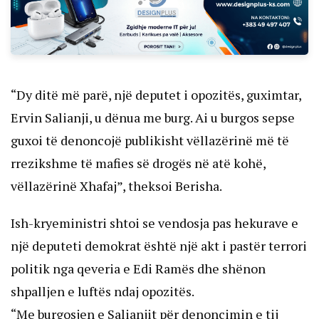
“Dy ditë më parë, një deputet i opozitës, guximtar,
Ervin Salianji, u dënua me burg. Ai u burgos sepse
guxoi të denoncojë publikisht vëllazërinë më të
rrezikshme të mafies së drogës në atë kohë,
vëllazërinë Xhafaj”, theksoi Berisha.
Ish-kryeministri shtoi se vendosja pas hekurave e
një deputeti demokrat është një akt i pastër terrori
politik nga qeveria e Edi Ramës dhe shënon
shpalljen e luftës ndaj opozitës.
“Me burgosjen e Salianjit për denoncimin e tij