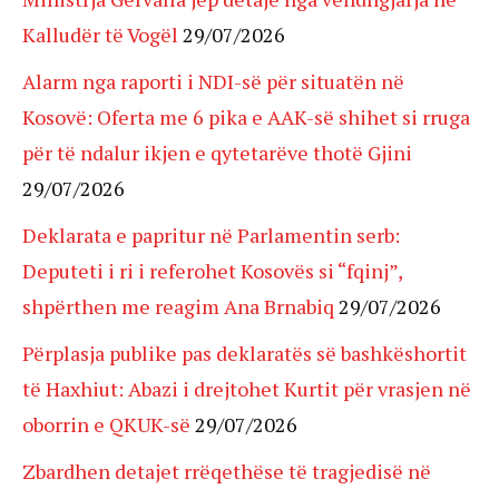
Kalludër të Vogël
29/07/2026
Alarm nga raporti i NDI-së për situatën në
Kosovë: Oferta me 6 pika e AAK-së shihet si rruga
për të ndalur ikjen e qytetarëve thotë Gjini
29/07/2026
Deklarata e papritur në Parlamentin serb:
Deputeti i ri i referohet Kosovës si “fqinj”,
shpërthen me reagim Ana Brnabiq
29/07/2026
Përplasja publike pas deklaratës së bashkëshortit
të Haxhiut: Abazi i drejtohet Kurtit për vrasjen në
oborrin e QKUK-së
29/07/2026
Zbardhen detajet rrëqethëse të tragjedisë në