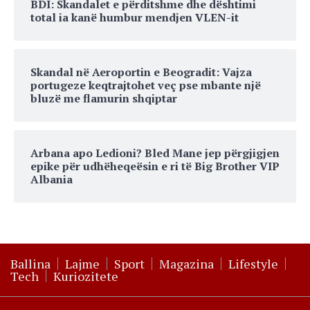
BDI: Skandalet e përditshme dhe dështimi
total ia kanë humbur mendjen VLEN-it
Skandal në Aeroportin e Beogradit: Vajza
portugeze keqtrajtohet veç pse mbante një
bluzë me flamurin shqiptar
Arbana apo Ledioni? Bled Mane jep përgjigjen
epike për udhëheqeësin e ri të Big Brother VIP
Albania
Ballina
Lajme
Sport
Magazina
Lifestyle
Tech
Kuriozitete