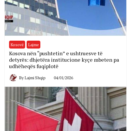
Kosovë
Lajme
Kosova nën “pushtetin” e ushtruesve të
detyrës: dhjetëra institucione kyçe mbeten pa
udhëheqës fuqiplotë
By
Lajmi Shqip
04/01/2026