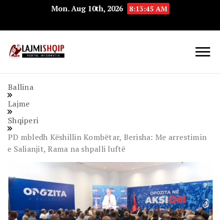
Mon. Aug 10th, 2026
8:13:46 AM
Lajmishqip.net
Lajmishqip
Ballina
Lajme
Shqiperi
PD mbledh Këshillin Kombëtar, Berisha: Me arrestimin
e Salianjit, Rama na shpalli luftë