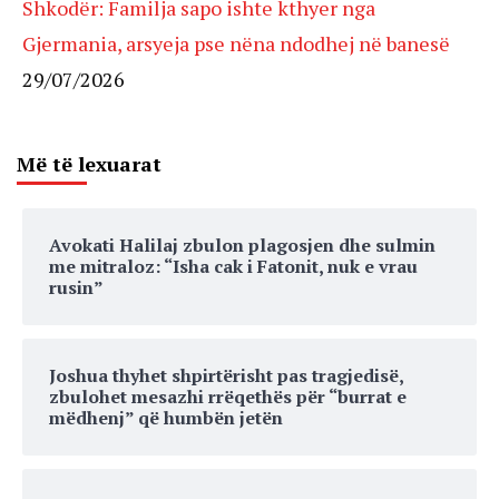
Shkodër: Familja sapo ishte kthyer nga
Gjermania, arsyeja pse nëna ndodhej në banesë
29/07/2026
Më të lexuarat
Avokati Halilaj zbulon plagosjen dhe sulmin
me mitraloz: “Isha cak i Fatonit, nuk e vrau
rusin”
Joshua thyhet shpirtërisht pas tragjedisë,
zbulohet mesazhi rrëqethës për “burrat e
mëdhenj” që humbën jetën