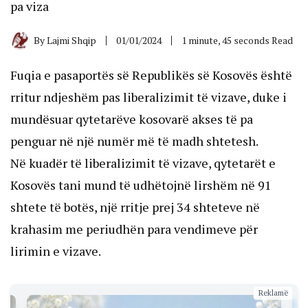
pa viza
By
Lajmi Shqip
01/01/2024
1 minute, 45 seconds Read
Fuqia e pasaportës së Republikës së Kosovës është
rritur ndjeshëm pas liberalizimit të vizave, duke i
mundësuar qytetarëve kosovarë akses të pa
penguar në një numër më të madh shtetesh.
Në kuadër të liberalizimit të vizave, qytetarët e
Kosovës tani mund të udhëtojnë lirshëm në 91
shtete të botës, një rritje prej 34 shteteve në
krahasim me periudhën para vendimeve për
lirimin e vizave.
Reklamë