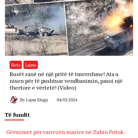
Bota
Lajme
Rusët ranë në një pritë të tmerrshme! Ata u
nisen për të pushtuar vendbanimin, pasoi një
thertore e vërtetë! (Video)
By
Lajmi Shqip
04/03/2024
Të fundit
Gërmimet për varrezën masive në Zubin Potok: