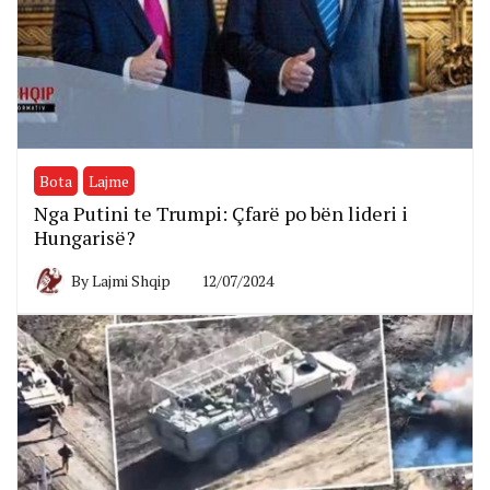
Bota
Lajme
Nga Putini te Trumpi: Çfarë po bën lideri i
Hungarisë?
By
Lajmi Shqip
12/07/2024