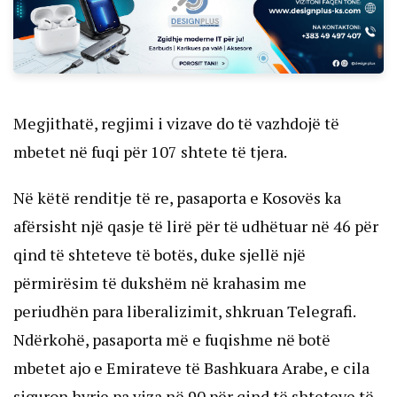
Megjithatë, regjimi i vizave do të vazhdojë të
mbetet në fuqi për 107 shtete të tjera.
Në këtë renditje të re, pasaporta e Kosovës ka
afërsisht një qasje të lirë për të udhëtuar në 46 për
qind të shteteve të botës, duke sjellë një
përmirësim të dukshëm në krahasim me
periudhën para liberalizimit, shkruan Telegrafi.
Ndërkohë, pasaporta më e fuqishme në botë
mbetet ajo e Emirateve të Bashkuara Arabe, e cila
siguron hyrje pa viza në 90 për qind të shteteve të