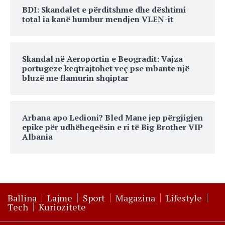
BDI: Skandalet e përditshme dhe dështimi
total ia kanë humbur mendjen VLEN-it
Skandal në Aeroportin e Beogradit: Vajza
portugeze keqtrajtohet veç pse mbante një
bluzë me flamurin shqiptar
Arbana apo Ledioni? Bled Mane jep përgjigjen
epike për udhëheqeësin e ri të Big Brother VIP
Albania
Ballina
Lajme
Sport
Magazina
Lifestyle
Tech
Kuriozitete