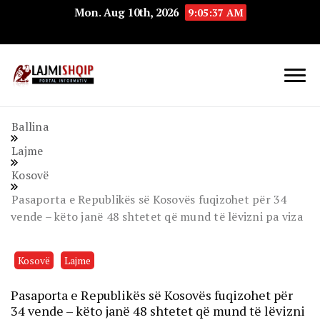
Mon. Aug 10th, 2026
9:05:38 AM
Lajmishqip.net
Lajmishqip
Ballina
Lajme
Kosovë
Pasaporta e Republikës së Kosovës fuqizohet për 34
vende – këto janë 48 shtetet që mund të lëvizni pa viza
Kosovë
Lajme
Pasaporta e Republikës së Kosovës fuqizohet për
34 vende – këto janë 48 shtetet që mund të lëvizni