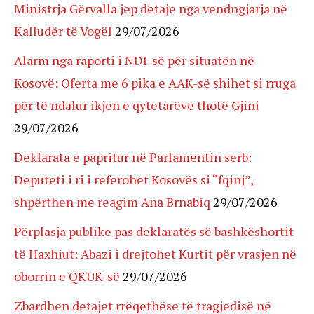
Ministrja Gërvalla jep detaje nga vendngjarja në
Kalludër të Vogël
29/07/2026
Alarm nga raporti i NDI-së për situatën në
Kosovë: Oferta me 6 pika e AAK-së shihet si rruga
për të ndalur ikjen e qytetarëve thotë Gjini
29/07/2026
Deklarata e papritur në Parlamentin serb:
Deputeti i ri i referohet Kosovës si “fqinj”,
shpërthen me reagim Ana Brnabiq
29/07/2026
Përplasja publike pas deklaratës së bashkëshortit
të Haxhiut: Abazi i drejtohet Kurtit për vrasjen në
oborrin e QKUK-së
29/07/2026
Zbardhen detajet rrëqethëse të tragjedisë në