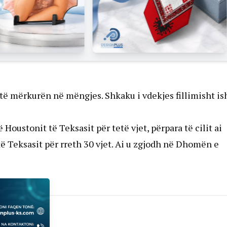
 të mërkurën në mëngjes. Shkaku i vdekjes fillimisht is
Houstonit të Teksasit për tetë vjet, përpara të cilit ai
ë Teksasit për rreth 30 vjet. Ai u zgjodh në Dhomën e