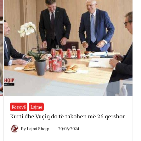
Kosovë
Lajme
Kurti dhe Vuçiq do të takohen më 26 qershor
By
Lajmi Shqip
20/06/2024