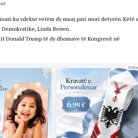
ead
sasi ka vdekur vetëm dy muaj pasi mori detyrën. Këtë 
së Demokratike, Linda Brown.
ntit Donald Trump të dy dhomave të Kongresit në
Rekla