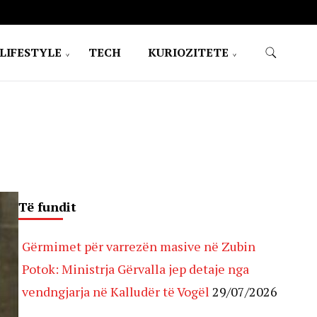
LIFESTYLE
TECH
KURIOZITETE
Të fundit
Gërmimet për varrezën masive në Zubin
Potok: Ministrja Gërvalla jep detaje nga
vendngjarja në Kalludër të Vogël
29/07/2026