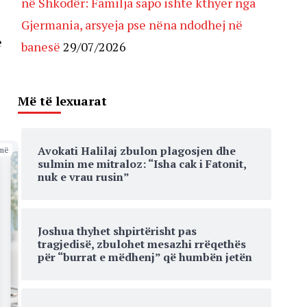
në Shkodër: Familja sapo ishte kthyer nga
Gjermania, arsyeja pse nëna ndodhej në
e
banesë
29/07/2026
Më të lexuarat
Avokati Halilaj zbulon plagosjen dhe
më
sulmin me mitraloz: “Isha cak i Fatonit,
nuk e vrau rusin”
Joshua thyhet shpirtërisht pas
tragjedisë, zbulohet mesazhi rrëqethës
për “burrat e mëdhenj” që humbën jetën