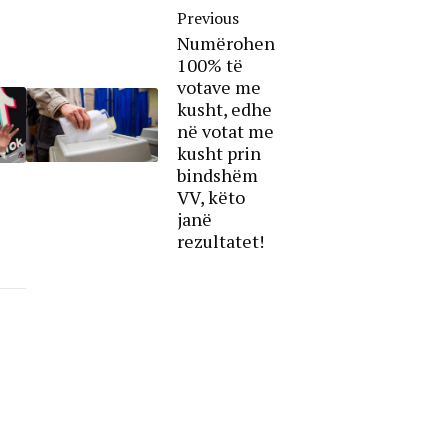
Previous
Numërohen
100% të
votave me
kusht, edhe
në votat me
kusht prin
bindshëm
VV, këto
janë
rezultatet!