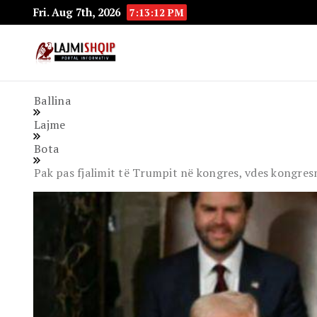
Fri. Aug 7th, 2026
7:13:13 PM
Lajmishqip.net
Lajmishqip
Ballina
Lajme
Bota
Pak pas fjalimit të Trumpit në kongres, vdes kongr