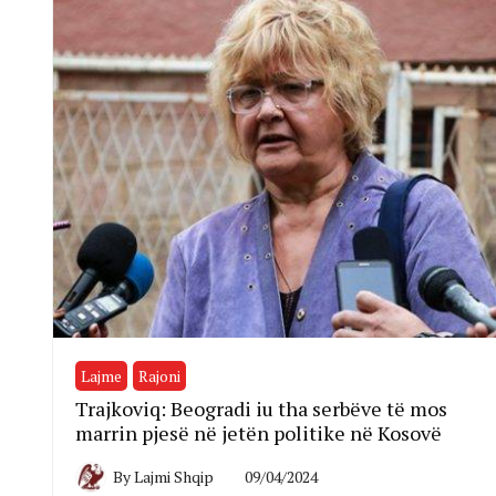
Lajme
Rajoni
Trajkoviq: Beogradi iu tha serbëve të mos
marrin pjesë në jetën politike në Kosovë
By
Lajmi Shqip
09/04/2024