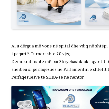
Ai u dërgua më vonë në spital dhe vdiq në shtëpi
i paqartë. Turner ishte 70 vjeç.
Demokrati ishte më parë kryebashkiak i qytetit të 
shërbeu si përfaqësues në Parlamentin e shtetit t
Përfaqësuesve të SHBA-së në nëntor.