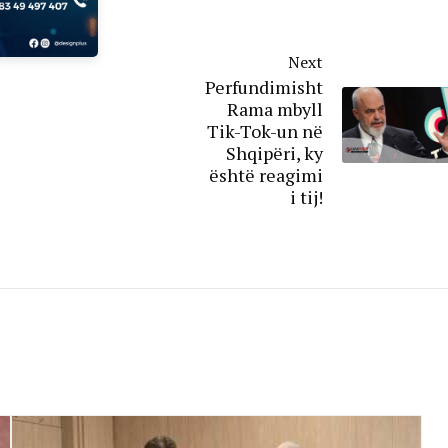
Next
Perfundimisht
Rama mbyll
Tik-Tok-un në
Shqipëri, ky
është reagimi
i tij!