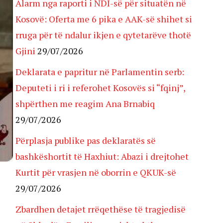
Alarm nga raporti i NDI-së për situatën në
Kosovë: Oferta me 6 pika e AAK-së shihet si
rruga për të ndalur ikjen e qytetarëve thotë
Gjini
29/07/2026
Deklarata e papritur në Parlamentin serb:
Deputeti i ri i referohet Kosovës si “fqinj”,
shpërthen me reagim Ana Brnabiq
29/07/2026
Përplasja publike pas deklaratës së
bashkëshortit të Haxhiut: Abazi i drejtohet
Kurtit për vrasjen në oborrin e QKUK-së
29/07/2026
Zbardhen detajet rrëqethëse të tragjedisë