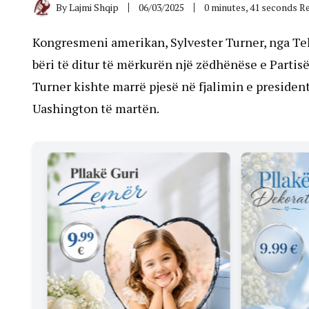
By
Lajmi Shqip
06/03/2025
0 minutes, 41 seconds R
Kongresmeni amerikan, Sylvester Turner, nga Tek
bëri të ditur të mërkurën një zëdhënëse e Parti
Turner kishte marrë pjesë në fjalimin e preside
Uashington të martën.