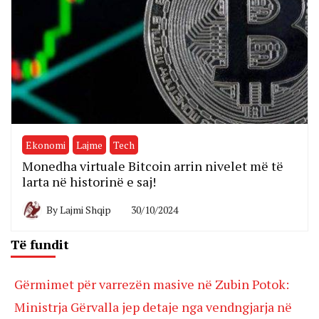
Ekonomi
Lajme
Tech
Monedha virtuale Bitcoin arrin nivelet më të
larta në historinë e saj!
By
Lajmi Shqip
30/10/2024
Të fundit
Gërmimet për varrezën masive në Zubin Potok:
Ministrja Gërvalla jep detaje nga vendngjarja në