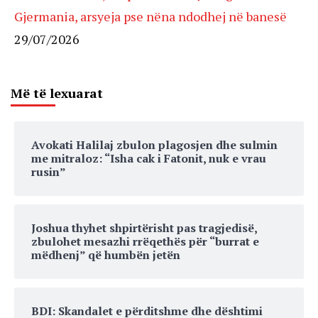
Gjermania, arsyeja pse nëna ndodhej në banesë
29/07/2026
Më të lexuarat
Avokati Halilaj zbulon plagosjen dhe sulmin
me mitraloz: “Isha cak i Fatonit, nuk e vrau
rusin”
Joshua thyhet shpirtërisht pas tragjedisë,
zbulohet mesazhi rrëqethës për “burrat e
mëdhenj” që humbën jetën
BDI: Skandalet e përditshme dhe dështimi