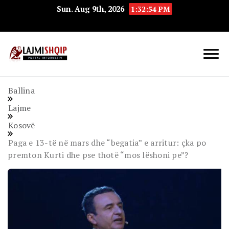
Sun. Aug 9th, 2026
1:32:55 PM
Lajmishqip.net
Lajmishqip
Ballina
Lajme
Kosovë
Paga e 13-të në mars dhe “begatia” e arritur: çka po
premton Kurti dhe pse thotë “mos lëshoni pe”?