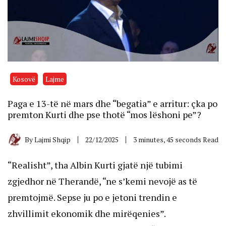
Kosovë
Lajme
Paga e 13-të në mars dhe “begatia” e arritur: çka po
premton Kurti dhe pse thotë “mos lëshoni pe”?
By
Lajmi Shqip
22/12/2025
3 minutes, 45 seconds Read
“Realisht”, tha Albin Kurti gjatë një tubimi
zgjedhor në Therandë, “ne s’kemi nevojë as të
premtojmë. Sepse ju po e jetoni trendin e
zhvillimit ekonomik dhe mirëqenies”.