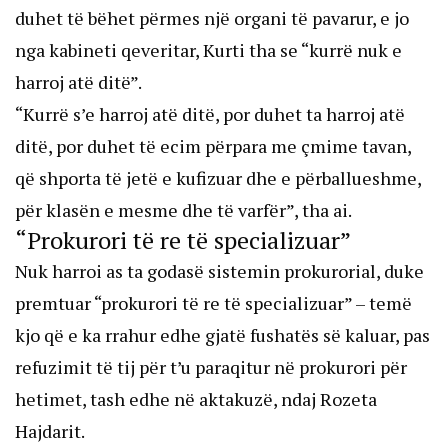
duhet të bëhet përmes një organi të pavarur, e jo
nga kabineti qeveritar, Kurti tha se “kurrë nuk e
harroj atë ditë”.
“Kurrë s’e harroj atë ditë, por duhet ta harroj atë
ditë, por duhet të ecim përpara me çmime tavan,
që shporta të jetë e kufizuar dhe e përballueshme,
për klasën e mesme dhe të varfër”, tha ai.
“Prokurori të re të specializuar”
Nuk harroi as ta godasë sistemin prokurorial, duke
premtuar “prokurori të re të specializuar” – temë
kjo që e ka rrahur edhe gjatë fushatës së kaluar, pas
refuzimit të tij për t’u paraqitur në prokurori për
hetimet, tash edhe në aktakuzë, ndaj Rozeta
Hajdarit.