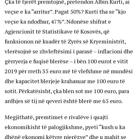
Çka të tjerët premtojnë, pretendon Albin Kurti, ai
veçse e ka “arritur”. Pagat 50%? Kurti tha se “kjo
veçse ka ndodhur, 47%”. Ndonëse shifrat e
Agjencionit të Statistikave të Kosovës, që
funksionon në kuadër të Zyrës së Kryeministrit,
vlerësojnë se zhvleftësimi i parasë – inflacioni dhe
gërryerja e fuqisë blerëse – i bën 100 eurot e vitit
2019 për rreth 35 euro më të vlefshme në mundësi
dhe kapacitet blerjeje krahasuar me 100 euro të
sotit. Përkatësisht, çka blen sot me 100 euro, para
ardhjes së tij në qeveri është blerë me 65 euro.
Megjithatë, premtimet e rivalëve i quajti
ekonomikisht të palogjikshme, pyeti “kush u ka
dhënë ekonomi këtyre njerëzve” dhe u mahit se