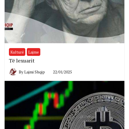
Kulturë
Lajme
Të lexuarit
By
Lajmi Shqip
22/01/2025