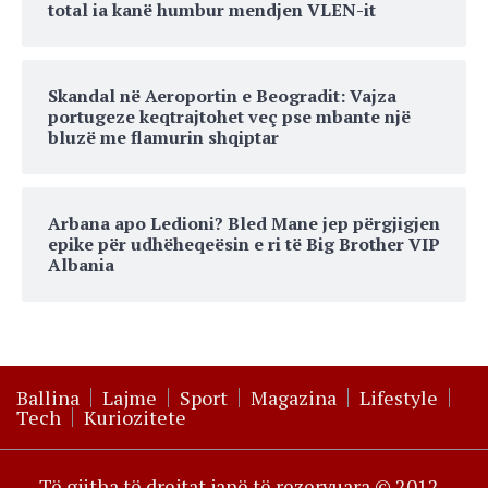
total ia kanë humbur mendjen VLEN-it
Skandal në Aeroportin e Beogradit: Vajza
portugeze keqtrajtohet veç pse mbante një
bluzë me flamurin shqiptar
Arbana apo Ledioni? Bled Mane jep përgjigjen
epike për udhëheqeësin e ri të Big Brother VIP
Albania
Ballina
Lajme
Sport
Magazina
Lifestyle
Tech
Kuriozitete
Të gjitha të drejtat janë të rezervuara © 2012 -