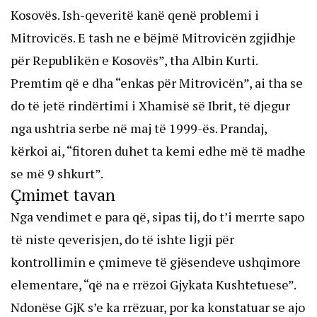
Kosovës. Ish-qeveritë kanë qenë problemi i
Mitrovicës. E tash ne e bëjmë Mitrovicën zgjidhje
për Republikën e Kosovës”, tha Albin Kurti.
Premtim që e dha “enkas për Mitrovicën”, ai tha se
do të jetë rindërtimi i Xhamisë së Ibrit, të djegur
nga ushtria serbe në maj të 1999-ës. Prandaj,
kërkoi ai, “fitoren duhet ta kemi edhe më të madhe
se më 9 shkurt”.
Çmimet tavan
Nga vendimet e para që, sipas tij, do t’i merrte sapo
të niste qeverisjen, do të ishte ligji për
kontrollimin e çmimeve të gjësendeve ushqimore
elementare, “që na e rrëzoi Gjykata Kushtetuese”.
Ndonëse GjK s’e ka rrëzuar, por ka konstatuar se ajo