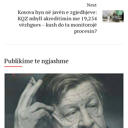
Next
Kosova hyn në javën e zgjedhjeve:
KQZ mbyll akreditimin me 19,254
vëzhgues – kush do ta monitorojë
procesin?
Publikime te ngjashme