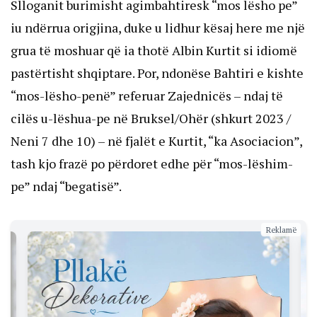
Slloganit burimisht agimbahtiresk “mos lësho pe”
iu ndërrua origjina, duke u lidhur kësaj here me një
grua të moshuar që ia thotë Albin Kurtit si idiomë
pastërtisht shqiptare. Por, ndonëse Bahtiri e kishte
“mos-lësho-penë” referuar Zajednicës – ndaj të
cilës u-lëshua-pe në Bruksel/Ohër (shkurt 2023 /
Neni 7 dhe 10) – në fjalët e Kurtit, “ka Asociacion”,
tash kjo frazë po përdoret edhe për “mos-lëshim-
pe” ndaj “begatisë”.
Reklamë