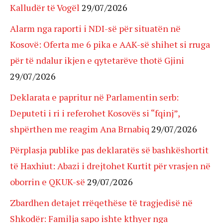
Kalludër të Vogël
29/07/2026
Alarm nga raporti i NDI-së për situatën në
Kosovë: Oferta me 6 pika e AAK-së shihet si rruga
për të ndalur ikjen e qytetarëve thotë Gjini
29/07/2026
Deklarata e papritur në Parlamentin serb:
Deputeti i ri i referohet Kosovës si “fqinj”,
shpërthen me reagim Ana Brnabiq
29/07/2026
Përplasja publike pas deklaratës së bashkëshortit
të Haxhiut: Abazi i drejtohet Kurtit për vrasjen në
oborrin e QKUK-së
29/07/2026
Zbardhen detajet rrëqethëse të tragjedisë në
Shkodër: Familja sapo ishte kthyer nga