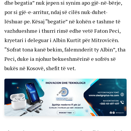
dhe begatia” nuk jepen si synim apo gjë-në-bërje,
por si gjë-e-arritur, ndaj së cilës nuk-duhet-
lëshuar-pe. Kësaj “begatie” në kohën e tashme të
vazhdueshme i thurri rimë edhe vetë Faton Peci,
kryetari i deleguar i Albin Kurtit për Mitrovicën.
“Sofrat tona kanë bekim, falemnderit ty Albin”, tha
Peci, duke ia njohur bekueshmërinë e sofrës së
bukës në Kosovë, shefit të vet.