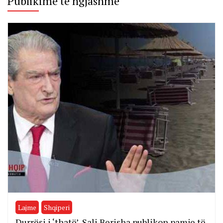
Publikime te ngjashme
Lajme
Shqiperi
Durrësi i ‘thatë’, Sali Berisha publikon pamje të