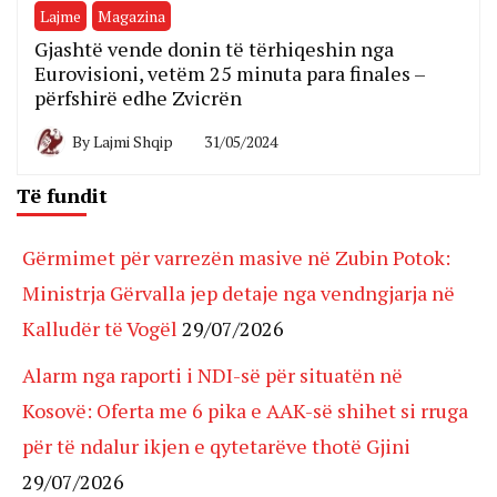
Lajme
Magazina
Gjashtë vende donin të tërhiqeshin nga
Eurovisioni, vetëm 25 minuta para finales –
përfshirë edhe Zvicrën
By
Lajmi Shqip
31/05/2024
Të fundit
Gërmimet për varrezën masive në Zubin Potok:
Ministrja Gërvalla jep detaje nga vendngjarja në
Kalludër të Vogël
29/07/2026
Alarm nga raporti i NDI-së për situatën në
Kosovë: Oferta me 6 pika e AAK-së shihet si rruga
për të ndalur ikjen e qytetarëve thotë Gjini
29/07/2026