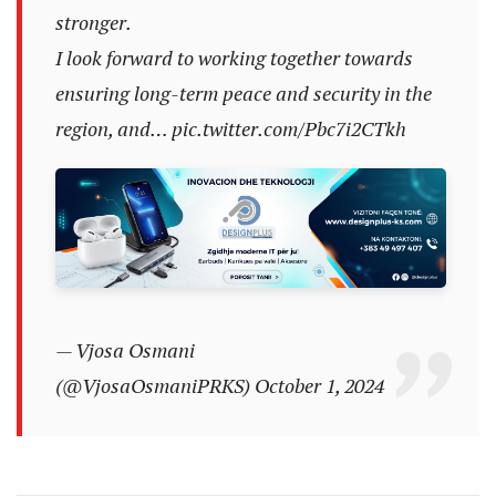
stronger.
I look forward to working together towards
ensuring long-term peace and security in the
region, and…
pic.twitter.com/Pbc7i2CTkh
— Vjosa Osmani
(@VjosaOsmaniPRKS)
October 1, 2024