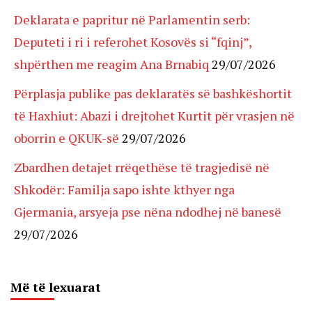
Deklarata e papritur në Parlamentin serb:
Deputeti i ri i referohet Kosovës si “fqinj”,
shpërthen me reagim Ana Brnabiq
29/07/2026
Përplasja publike pas deklaratës së bashkëshortit
të Haxhiut: Abazi i drejtohet Kurtit për vrasjen në
oborrin e QKUK-së
29/07/2026
Zbardhen detajet rrëqethëse të tragjedisë në
Shkodër: Familja sapo ishte kthyer nga
Gjermania, arsyeja pse nëna ndodhej në banesë
29/07/2026
Më të lexuarat