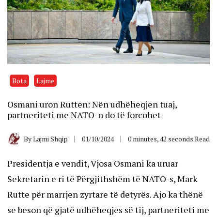
Bota
Lajme
Osmani uron Rutten: Nën udhëheqjen tuaj,
partneriteti me NATO-n do të forcohet
By
Lajmi Shqip
01/10/2024
0 minutes, 42 seconds Read
Presidentja e vendit, Vjosa Osmani ka uruar
Sekretarin e ri të Përgjithshëm të NATO-s, Mark
Rutte për marrjen zyrtare të detyrës. Ajo ka thënë
se beson që gjatë udhëheqjes së tij, partneriteti me