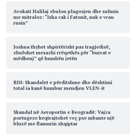
Avokati Halilaj zbulon plagosjen dhe sulmin
me mitraloz: “Isha cak i Fatonit, nuk e vrau
rusin”
Joshua thyhet shpirtërisht pas tragjedisë,
zbulohet mesazhi rrëqethës për “burrat e
mëdhenj” që humbën jetën
BDI: Skandalet e përditshme dhe dështimi
total ia kanë humbur mendjen VLEN-it
Skandal në Aeroportin e Beogradit: Vajza
portugeze keqtrajtohet veç pse mbante një
bluzë me flamurin shqiptar