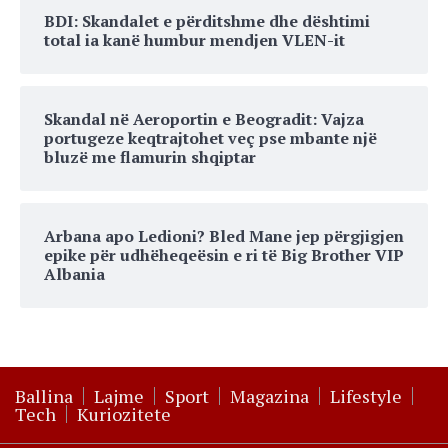
BDI: Skandalet e përditshme dhe dështimi
total ia kanë humbur mendjen VLEN-it
Skandal në Aeroportin e Beogradit: Vajza
portugeze keqtrajtohet veç pse mbante një
bluzë me flamurin shqiptar
Arbana apo Ledioni? Bled Mane jep përgjigjen
epike për udhëheqeësin e ri të Big Brother VIP
Albania
Ballina
Lajme
Sport
Magazina
Lifestyle
Tech
Kuriozitete