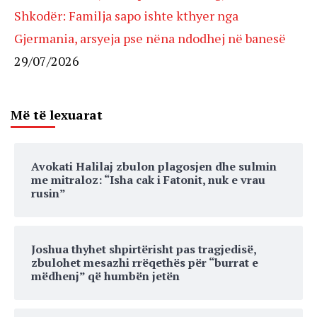
Shkodër: Familja sapo ishte kthyer nga
Gjermania, arsyeja pse nëna ndodhej në banesë
29/07/2026
Më të lexuarat
Avokati Halilaj zbulon plagosjen dhe sulmin
me mitraloz: “Isha cak i Fatonit, nuk e vrau
rusin”
Joshua thyhet shpirtërisht pas tragjedisë,
zbulohet mesazhi rrëqethës për “burrat e
mëdhenj” që humbën jetën