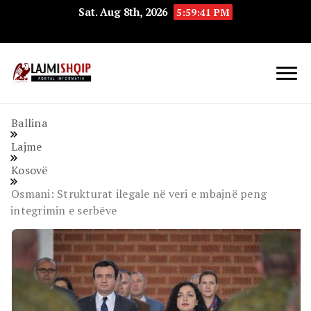
Sat. Aug 8th, 2026
5:59:42 PM
Lajmishqip.net
Lajmishqip
Ballina
Lajme
Kosovë
Osmani: Strukturat ilegale në veri e mbajnë peng
integrimin e serbëve