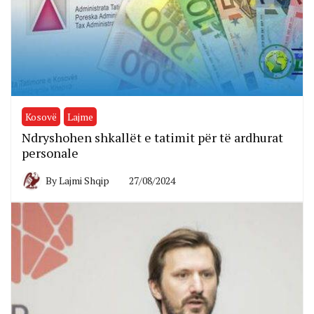
Kosovë
Lajme
Ndryshohen shkallët e tatimit për të ardhurat
personale
By
Lajmi Shqip
27/08/2024