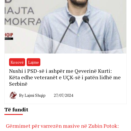
Kosovë
Lajme
Nushi i PSD-së i ashpër me Qeverinë Kurti:
Këta edhe veteranët e UÇK-së i patën lidhë me
Serbinë
By
Lajmi Shqip
27/07/2024
Të fundit
Gërmimet për varrezën masive në Zubin Potok: