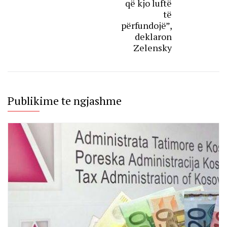
që kjo luftë
të
përfundojë”,
deklaron
Zelensky
Publikime te ngjashme