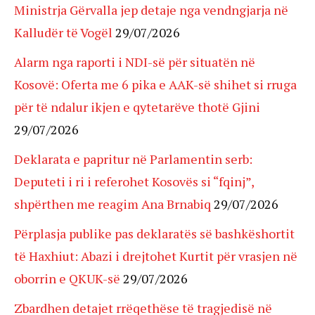
Ministrja Gërvalla jep detaje nga vendngjarja në
Kalludër të Vogël
29/07/2026
Alarm nga raporti i NDI-së për situatën në
Kosovë: Oferta me 6 pika e AAK-së shihet si rruga
për të ndalur ikjen e qytetarëve thotë Gjini
29/07/2026
Deklarata e papritur në Parlamentin serb:
Deputeti i ri i referohet Kosovës si “fqinj”,
shpërthen me reagim Ana Brnabiq
29/07/2026
Përplasja publike pas deklaratës së bashkëshortit
të Haxhiut: Abazi i drejtohet Kurtit për vrasjen në
oborrin e QKUK-së
29/07/2026
Zbardhen detajet rrëqethëse të tragjedisë në