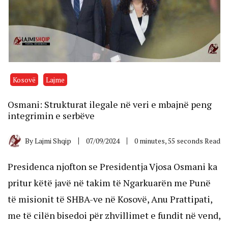
Kosovë
Lajme
Osmani: Strukturat ilegale në veri e mbajnë peng
integrimin e serbëve
By
Lajmi Shqip
07/09/2024
0 minutes, 55 seconds Read
Presidenca njofton se Presidentja Vjosa Osmani ka
pritur këtë javë në takim të Ngarkuarën me Punë
të misionit të SHBA-ve në Kosovë, Anu Prattipati,
me të cilën bisedoi për zhvillimet e fundit në vend,